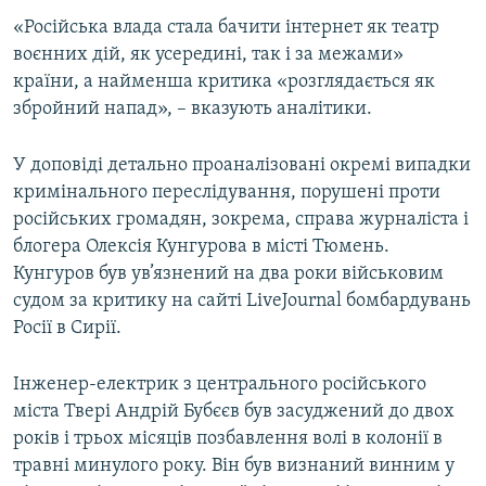
ВІДЕОУРОКИ «ELIFBE»
«Російська влада стала бачити інтернет як театр
Русский
воєнних дій, як усередині, так і за межами»
СВІДЧЕННЯ ОКУПАЦІЇ
Qırımtatar
країни, а найменша критика «розглядається як
УКРАЇНСЬКА ПРОБЛЕМА КРИМУ
збройний напад», – вказують аналітики.
ДОЛУЧАЙСЯ!
ІНФОГРАФІКА
У доповіді детально проаналізовані окремі випадки
кримінального переслідування, порушені проти
російських громадян, зокрема, справа журналіста і
Усі сайти RFE/RL
блогера Олексія Кунгурова в місті Тюмень.
Кунгуров був ув’язнений на два роки військовим
судом за критику на сайті LiveJournal бомбардувань
Росії в Сирії.
Інженер-електрик з центрального російського
міста Твері Андрій Бубєєв був засуджений до двох
років і трьох місяців позбавлення волі в колонії в
травні минулого року. Він був визнаний винним у