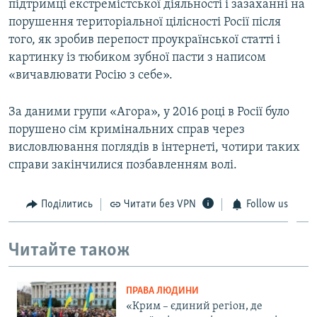
підтримці екстремістської діяльності і зазаханні на
порушення територіальної цілісності Росії після
того, як зробив перепост проукраїнської статті і
картинку із тюбиком зубної пасти з написом
«вичавлювати Росію з себе».
За даними групи «Агора», у 2016 році в Росії було
порушено сім кримінальних справ через
висловлювання поглядів в інтернеті, чотири таких
справи закінчилися позбавленням волі.
Поділитись
Читати без VPN
Follow us
Читайте також
ПРАВА ЛЮДИНИ
«Крим – єдиний регіон, де