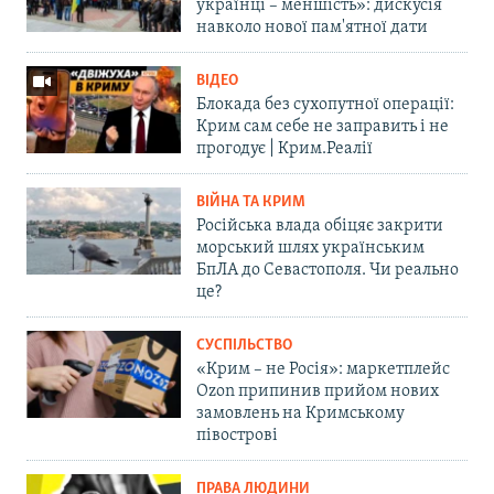
українці – меншість»: дискусія
навколо нової пам'ятної дати
ВІДЕО
Блокада без сухопутної операції:
Крим сам себе не заправить і не
прогодує | Крим.Реалії
ВІЙНА ТА КРИМ
Російська влада обіцяє закрити
морський шлях українським
БпЛА до Севастополя. Чи реально
це?
СУСПІЛЬСТВО
«Крим – не Росія»: маркетплейс
Ozon припинив прийом нових
замовлень на Кримському
півострові
ПРАВА ЛЮДИНИ