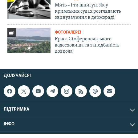
Мить – і ти шпигун. Як у
кримських судах розглядають
звинувачення в держзраді
ФОТОГАЛЕРЕЇ
Краса Сімферопольського
водосховища та занедбаність
довкола
ДОЛУЧАЙСЯ!
ПІДТРИМКА
ІНФО