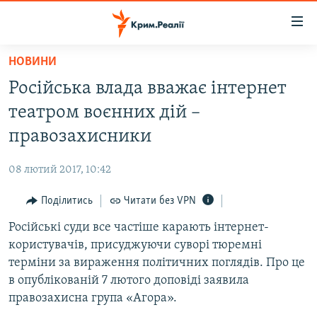
Доступність
посилання
Перейти
НОВИНИ
до
НОВИНИ
Російська влада вважає інтернет
основного
ВОДА.КРИМ
матеріалу
театром воєнних дій –
ВІДЕО ТА ФОТО
Перейти
правозахисники
до
ПОЛІТИКА
основної
08 лютий 2017, 10:42
БЛОГИ
навігації
Перейти
Поділитись
Читати без VPN
ПОГЛЯД
до
Російські суди все частіше карають інтернет-
ІНТЕРВ'Ю
пошуку
користувачів, присуджуючи суворі тюремні
ВСЕ ЗА ДЕНЬ
терміни за вираження політичних поглядів. Про це
СПЕЦПРОЕКТИ
в опублікованій 7 лютого доповіді заявила
правозахисна група «Агора».
ЯК ОБІЙТИ БЛОКУВАННЯ
ДЕПОРТАЦІЯ