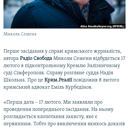
ВІДЕОУРОКИ «ELIFBE»
Русский
СВІДЧЕННЯ ОКУПАЦІЇ
Qırımtatar
УКРАЇНСЬКА ПРОБЛЕМА КРИМУ
Микола Семена
ДОЛУЧАЙСЯ!
ІНФОГРАФІКА
Перше засідання у справі кримського журналіста,
автора
Радіо Свобода
Миколи Семени відбудеться 17
Усі сайти RFE/RL
лютого в підконтрольному Кремлю Залізничному
суді Сімферополя. Справу розгляне суддя Надія
Школьна. Про це
Крим.Реалії
повідомив 8 лютого
кримський адвокат Еміль Курбедінов.
«Перша дата – 17 лютого. Ми заявляли про
проведення попереднього засідання. На ньому
розглядається клопотання захисту, яке є
первинним. Тобто про виключення якихось доказів