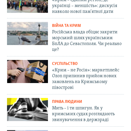
«Крим – єдиний регіон, де
українці – меншість»: дискусія
навколо нової пам'ятної дати
ВІЙНА ТА КРИМ
Російська влада обіцяє закрити
морський шлях українським
БпЛА до Севастополя. Чи реально
це?
СУСПІЛЬСТВО
«Крим – не Росія»: маркетплейс
Ozon припинив прийом нових
замовлень на Кримському
півострові
ПРАВА ЛЮДИНИ
Мить – і ти шпигун. Як у
кримських судах розглядають
звинувачення в держзраді