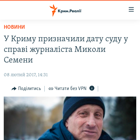
Доступність
посилання
Перейти
НОВИНИ
до
НОВИНИ
У Криму призначили дату суду у
основного
ВОДА.КРИМ
матеріалу
справі журналіста Миколи
ВІДЕО ТА ФОТО
Перейти
Семени
до
ПОЛІТИКА
основної
08 лютий 2017, 14:31
БЛОГИ
навігації
Перейти
Поділитись
Читати без VPN
ПОГЛЯД
до
ІНТЕРВ'Ю
пошуку
ВСЕ ЗА ДЕНЬ
СПЕЦПРОЕКТИ
ЯК ОБІЙТИ БЛОКУВАННЯ
ДЕПОРТАЦІЯ