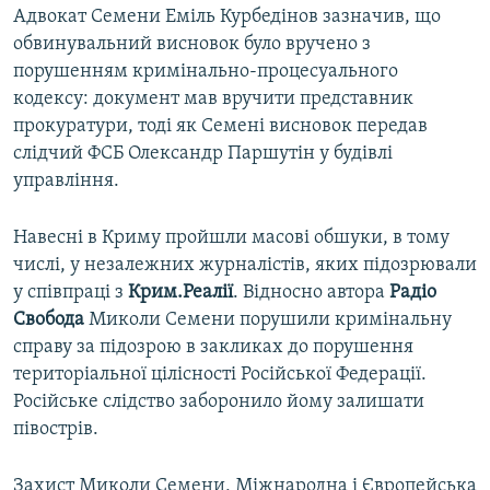
Адвокат Семени Еміль Курбедінов зазначив, що
обвинувальний висновок було вручено з
порушенням кримінально-процесуального
кодексу: документ мав вручити представник
прокуратури, тоді як Семені висновок передав
слідчий ФСБ Олександр Паршутін у будівлі
управління.
Навесні в Криму пройшли масові обшуки, в тому
числі, у незалежних журналістів, яких підозрювали
у співпраці з
Крим.Реалії
. Відносно автора
Радіо
Свобода
Миколи Семени порушили кримінальну
справу за підозрою в закликах до порушення
територіальної цілісності Російської Федерації.
Російське слідство заборонило йому залишати
півострів.
Захист Миколи Семени, Міжнародна і Європейська