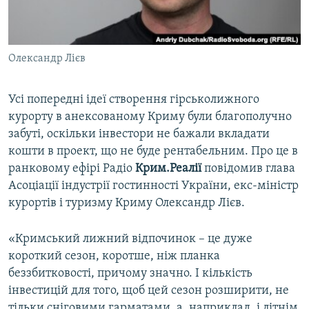
ВІДЕОУРОКИ «ELIFBE»
Русский
СВІДЧЕННЯ ОКУПАЦІЇ
Qırımtatar
Олександр Лієв
УКРАЇНСЬКА ПРОБЛЕМА КРИМУ
ДОЛУЧАЙСЯ!
ІНФОГРАФІКА
Усі попередні ідеї створення гірськолижного
курорту в анексованому Криму були благополучно
забуті, оскільки інвестори не бажали вкладати
Усі сайти RFE/RL
кошти в проект, що не буде рентабельним. Про це в
ранковому ефірі Радіо
Крим.Реалії
повідомив глава
Асоціації індустрії гостинності України, екс-міністр
курортів і туризму Криму Олександр Лієв.
«Кримський лижний відпочинок – це дуже
короткий сезон, коротше, ніж планка
беззбитковості, причому значно. І кількість
інвестицій для того, щоб цей сезон розширити, не
тільки сніговими гарматами, а, наприклад, і літнім