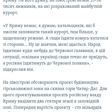
Криму. На його думку, на півострові немає 15-ти
тисяч лижників, на які розрахований майбутній
курорт.
«У Криму немає, я думаю, катальщиків, які б
змогли заповнити такий курорт, тим більше, у
щоденному режимі. А сюди їздити комусь кататися
зі сторони... Ну це маячня, мені здається. Народ
їздитиме куди-небудь до Червоної галявини, в цій
ситуації, оскільки українці сюди точно не приїдуть,
а росіяни їздитимуть до Червоної поляни», –
підкреслив він.
На півострові обговорюють проект будівництва
гірськолижної зони на схилах гори Чатир-Даг. Для
цього проектувальники просять російську владу
Криму виділити два гектари землі в заповідній
зоні. Попередня вартість проекту – сто мільярдів