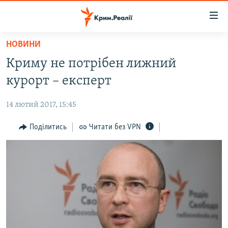
Доступність
посилання
Перейти
НОВИНИ
до
НОВИНИ
Криму не потрібен лижний
основного
ВОДА.КРИМ
матеріалу
курорт – експерт
ВІДЕО ТА ФОТО
Перейти
до
14 лютий 2017, 15:45
ПОЛІТИКА
основної
БЛОГИ
Поділитись
Читати без VPN
навігації
Перейти
ПОГЛЯД
до
ІНТЕРВ'Ю
пошуку
ВСЕ ЗА ДЕНЬ
СПЕЦПРОЕКТИ
ЯК ОБІЙТИ БЛОКУВАННЯ
ДЕПОРТАЦІЯ