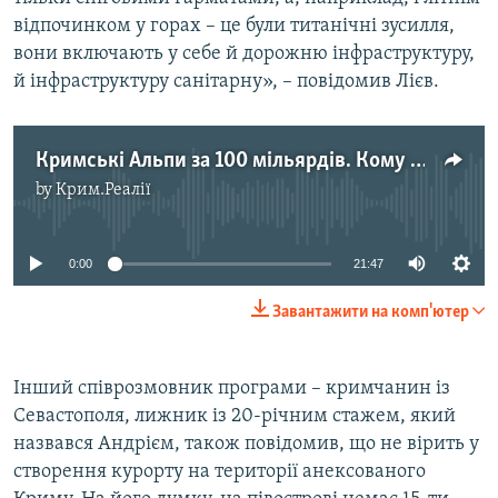
відпочинком у горах – це були титанічні зусилля,
вони включають у себе й дорожню інфраструктуру,
й інфраструктуру санітарну», – повідомив Лієв.
Кримські Альпи за 100 мільярдів. Кому потрібен курорт на Чатир-Дазі?
by
Крим.Реалії
No media source currently available
0:00
21:47
Завантажити на комп'ютер
Інший співрозмовник програми – кримчанин із
Севастополя, лижник із 20-річним стажем, який
назвався Андрієм, також повідомив, що не вірить у
створення курорту на території анексованого