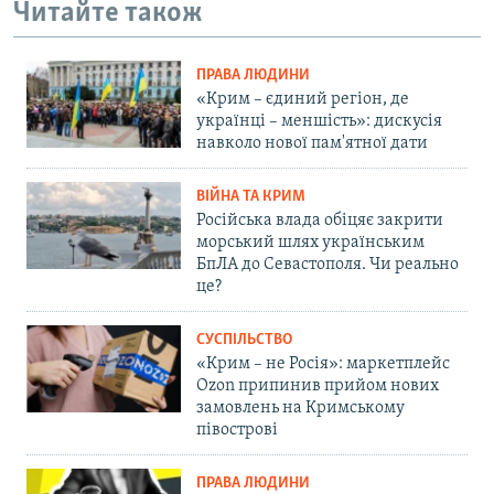
Читайте також
ПРАВА ЛЮДИНИ
«Крим – єдиний регіон, де
українці – меншість»: дискусія
навколо нової пам'ятної дати
ВІЙНА ТА КРИМ
Російська влада обіцяє закрити
морський шлях українським
БпЛА до Севастополя. Чи реально
це?
СУСПІЛЬСТВО
«Крим – не Росія»: маркетплейс
Ozon припинив прийом нових
замовлень на Кримському
півострові
ПРАВА ЛЮДИНИ