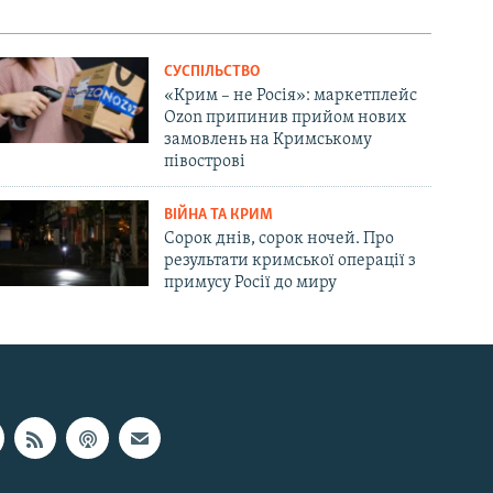
СУСПІЛЬСТВО
«Крим – не Росія»: маркетплейс
Ozon припинив прийом нових
замовлень на Кримському
півострові
ВІЙНА ТА КРИМ
Сорок днів, сорок ночей. Про
результати кримської операції з
примусу Росії до миру