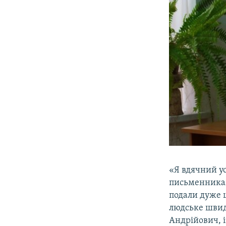
«Я вдячний у
письменникам,
подали дуже ц
людське швид
Андрійович, і