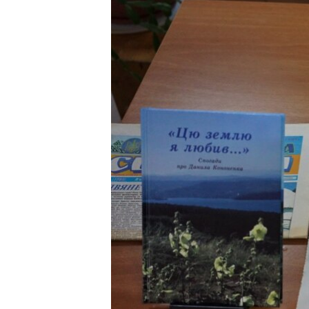
ВІДЕОУРОКИ «ELIFBE»
СВІДЧЕННЯ ОКУПАЦІЇ
УКРАЇНСЬКА ПРОБЛЕМА КРИМУ
ІНФОГРАФІКА