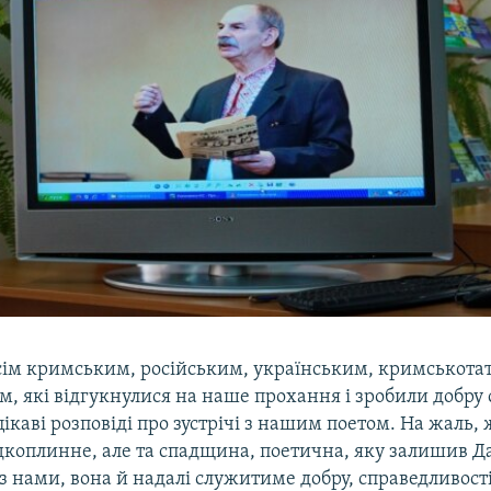
сім кримським, російським, українським, кримськота
 які відгукнулися на наше прохання і зробили добру 
ікаві розповіді про зустрічі з нашим поетом. На жаль,
коплинне, але та спадщина, поетична, яку залишив Д
з нами, вона й надалі служитиме добру, справедливості