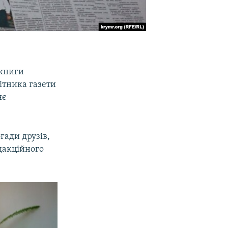
 книги
ітника газети
яє
гади друзів,
едакційного