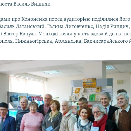
 поета Василь Вишняк.
дами про Кононенка перед аудиторією поділилися його
асиль Латанський, Галина Литовченко, Надія Риндич, 
і Віктор Качула. У заході взяли участь вдова й дочка по
рополя, Нижньогірська, Армянська, Бахчисарайського 