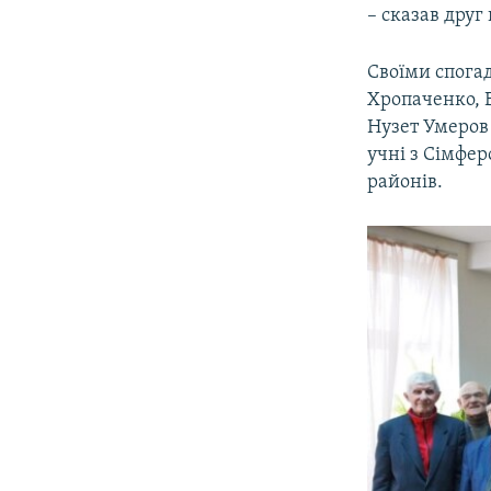
– сказав друг
Своїми спога
Хропаченко, В
Нузет Умеров 
учні з Сімфе
районів.