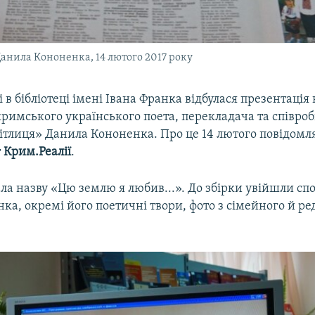
Данила Кононенка, 14 лютого 2017 року
 в бібліотеці імені Івана Франка відбулася презентація
кримського українського поета, перекладача та співроб
ітлиця» Данила Кононенка. Про це 14 лютого повідомл
т
Крим.Реалії
.
а назву «Цю землю я любив...». До збірки увійшли спо
ка, окремі його поетичні твори, фото з сімейного й р