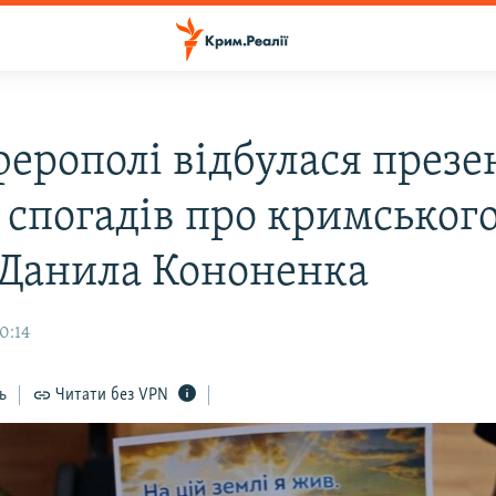
ферополі відбулася презе
 спогадів про кримськог
 Данила Кононенка
0:14
ь
Читати без VPN