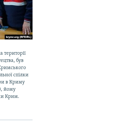
а території
ецтва, був
Кримського
льної спілки
ри в Криму
), йому
ки Крим.