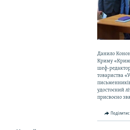
Данило Кононе
Криму «Кримсь
шеф-редактор
товариства «У
письменників
удостоєний лі
присвоєно зв
Поділитис