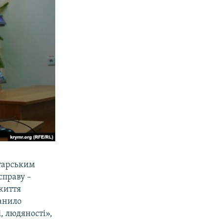
тарським
справу –
 життя
анило
, людяності»,