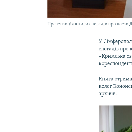
Презентація книги спогадів про поета 
У Сімферополі
спогадів про 
«Кримська св
кореспонден
Книга отримал
колег Кононен
архівів.