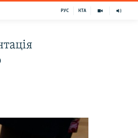
РУС
КТА
нтація
о