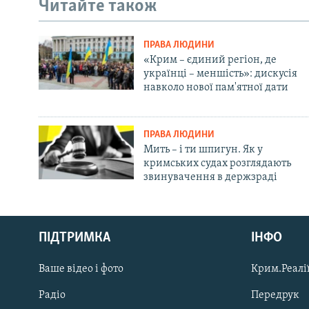
Читайте також
ПРАВА ЛЮДИНИ
«Крим – єдиний регіон, де
українці – меншість»: дискусія
навколо нової пам'ятної дати
ПРАВА ЛЮДИНИ
Мить – і ти шпигун. Як у
кримських судах розглядають
звинувачення в держзраді
Русский
ПІДТРИМКА
ІНФО
Qırımtatar
Ваше відео і фото
Крим.Реалії
ДОЛУЧАЙСЯ!
Радіо
Передрук