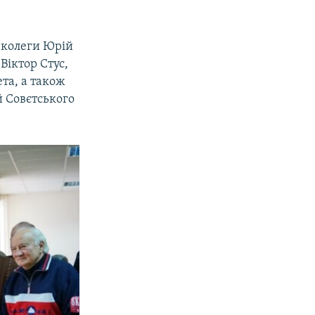
 колеги Юрій
Віктор Стус,
ета, а також
й Совєтського