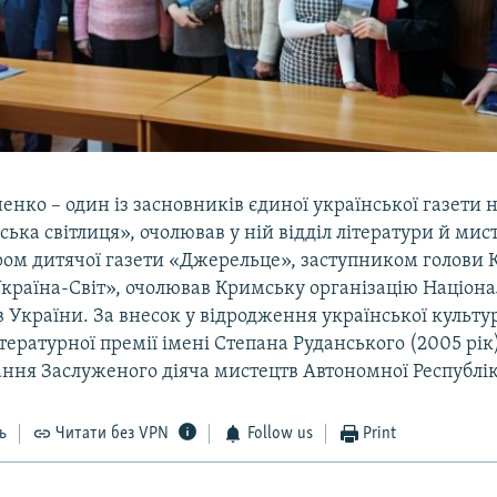
нко – один із засновників єдиної української газети н
ка світлиця», очолював у ній відділ літератури й мист
ом дитячої газети «Джерельце», заступником голови 
країна-Світ», очолював Кримську організацію Націона
 України. За внесок у відродження української культу
тературної премії імені Степана Руданського (2005 рік
ання Заслуженого діяча мистецтв Автономної Республі
ь
Читати без VPN
Follow us
Print