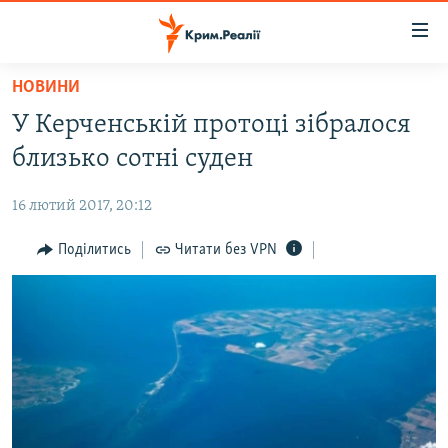
Доступність
посилання
Перейти
НОВИНИ
до
НОВИНИ
У Керченській протоці зібралося
основного
ВОДА.КРИМ
матеріалу
близько сотні суден
ВІДЕО ТА ФОТО
Перейти
до
16 лютий 2017, 20:12
ПОЛІТИКА
основної
БЛОГИ
Поділитись
Читати без VPN
навігації
Перейти
ПОГЛЯД
до
ІНТЕРВ'Ю
пошуку
ВСЕ ЗА ДЕНЬ
СПЕЦПРОЕКТИ
ЯК ОБІЙТИ БЛОКУВАННЯ
ДЕПОРТАЦІЯ