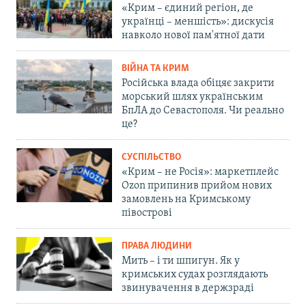
«Крим – єдиний регіон, де
українці – меншість»: дискусія
навколо нової пам'ятної дати
ВІЙНА ТА КРИМ
Російська влада обіцяє закрити
морський шлях українським
БпЛА до Севастополя. Чи реально
це?
СУСПІЛЬСТВО
«Крим – не Росія»: маркетплейс
Ozon припинив прийом нових
замовлень на Кримському
півострові
ПРАВА ЛЮДИНИ
Мить – і ти шпигун. Як у
кримських судах розглядають
звинувачення в держзраді