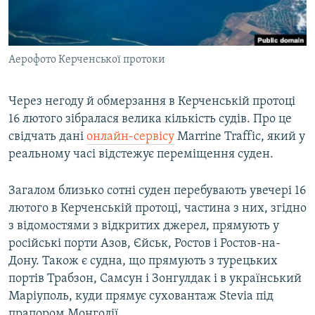
ВІДЕОУРОКИ «ELIFBE»
Русский
СВІДЧЕННЯ ОКУПАЦІЇ
Qırımtatar
Аерофото Керченської протоки
УКРАЇНСЬКА ПРОБЛЕМА КРИМУ
ДОЛУЧАЙСЯ!
ІНФОГРАФІКА
Через негоду й обмерзання в Керченській протоці
16 лютого зібралася велика кількість судів. Про це
свідчать дані
онлайн-сервісу
Marrine Traffic, який у
Усі сайти RFE/RL
реальному часі відстежує переміщення суден.
Загалом близько сотні суден перебувають увечері 16
лютого в Керченській протоці, частина з них, згідно
з відомостями з відкритих джерел, прямують у
російські порти Азов, Єйськ, Ростов і Ростов-на-
Дону. Також є судна, що прямують з турецьких
портів Трабзон, Самсун і Зонгулдак і в український
Маріуполь, куди прямує суховантаж Stevia під
прапором Монголії.