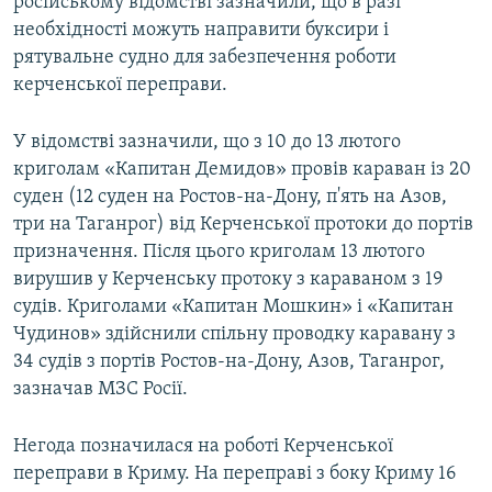
російському відомстві зазначили, що в разі
необхідності можуть направити буксири і
рятувальне судно для забезпечення роботи
керченської переправи.
У відомстві зазначили, що з 10 до 13 лютого
криголам «Капитан Демидов» провів караван із 20
суден (12 суден на Ростов-на-Дону, п'ять на Азов,
три на Таганрог) від Керченської протоки до портів
призначення. Після цього криголам 13 лютого
вирушив у Керченську протоку з караваном з 19
судів. Криголами «Капитан Мошкин» і «Капитан
Чудинов» здійснили спільну проводку каравану з
34 судів з портів Ростов-на-Дону, Азов, Таганрог,
зазначав МЗС Росії.
Негода позначилася на роботі Керченської
переправи в Криму. На переправі з боку Криму 16