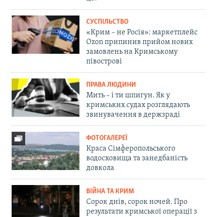
СУСПІЛЬСТВО
«Крим – не Росія»: маркетплейс
Ozon припинив прийом нових
замовлень на Кримському
півострові
ПРАВА ЛЮДИНИ
Мить – і ти шпигун. Як у
кримських судах розглядають
звинувачення в держзраді
ФОТОГАЛЕРЕЇ
Краса Сімферопольського
водосховища та занедбаність
довкола
ВІЙНА ТА КРИМ
Сорок днів, сорок ночей. Про
результати кримської операції з