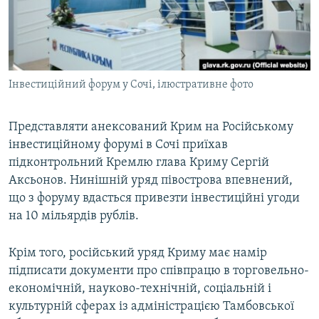
ВІДЕОУРОКИ «ELIFBE»
Русский
СВІДЧЕННЯ ОКУПАЦІЇ
Qırımtatar
УКРАЇНСЬКА ПРОБЛЕМА КРИМУ
Інвестиційний форум у Сочі, ілюстративне фото
ДОЛУЧАЙСЯ!
ІНФОГРАФІКА
Представляти анексований Крим на Російському
інвестиційному форумі в Сочі приїхав
Усі сайти RFE/RL
підконтрольний Кремлю глава Криму Сергій
Аксьонов. Нинішній уряд півострова впевнений,
що з форуму вдасться привезти інвестиційні угоди
на 10 мільярдів рублів.
Крім того, російський уряд Криму має намір
підписати документи про співпрацю в торговельно-
економічній, науково-технічній, соціальній і
культурній сферах із адміністрацією Тамбовської