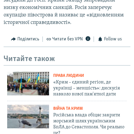
засудили дії Росії. Країни Заходу запровадили
низку економічних санкцій. Росія заперечує
окупацію півострова й називає це «відновленням
історичної справедливості».
Поділитись
Читати без VPN
Follow us
Читайте також
ПРАВА ЛЮДИНИ
«Крим – єдиний регіон, де
українці – меншість»: дискусія
навколо нової пам'ятної дати
ВІЙНА ТА КРИМ
Російська влада обіцяє закрити
морський шлях українським
БпЛА до Севастополя. Чи реально
це?