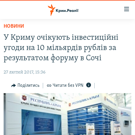
Доступність
посилання
Перейти
НОВИНИ
до
НОВИНИ
У Криму очікують інвестиційні
основного
ВОДА.КРИМ
матеріалу
угоди на 10 мільярдів рублів за
ВІДЕО ТА ФОТО
Перейти
результатом форуму в Сочі
до
ПОЛІТИКА
основної
27 лютий 2017, 15:36
БЛОГИ
навігації
Перейти
Поділитись
Читати без VPN
ПОГЛЯД
до
ІНТЕРВ'Ю
пошуку
ВСЕ ЗА ДЕНЬ
СПЕЦПРОЕКТИ
ЯК ОБІЙТИ БЛОКУВАННЯ
ДЕПОРТАЦІЯ