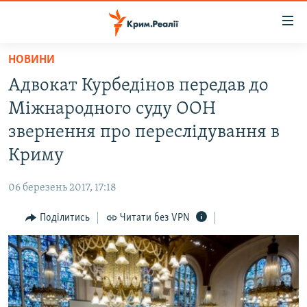
Доступність
посилання
Перейти
НОВИНИ
до
НОВИНИ
Адвокат Курбедінов передав до
основного
ВОДА.КРИМ
матеріалу
Міжнародного суду ООН
ВІДЕО ТА ФОТО
Перейти
звернення про переслідування в
до
ПОЛІТИКА
Криму
основної
БЛОГИ
навігації
06 березень 2017, 17:18
Перейти
ПОГЛЯД
до
Поділитись
Читати без VPN
ІНТЕРВ'Ю
пошуку
ВСЕ ЗА ДЕНЬ
СПЕЦПРОЕКТИ
ЯК ОБІЙТИ БЛОКУВАННЯ
ДЕПОРТАЦІЯ