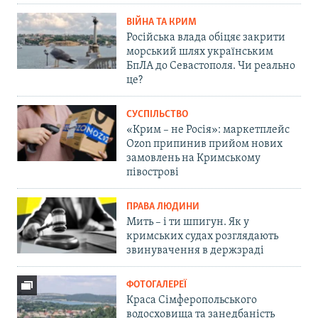
ВІЙНА ТА КРИМ
Російська влада обіцяє закрити
морський шлях українським
БпЛА до Севастополя. Чи реально
це?
СУСПІЛЬСТВО
«Крим – не Росія»: маркетплейс
Ozon припинив прийом нових
замовлень на Кримському
півострові
ПРАВА ЛЮДИНИ
Мить – і ти шпигун. Як у
кримських судах розглядають
звинувачення в держзраді
ФОТОГАЛЕРЕЇ
Краса Сімферопольського
водосховища та занедбаність