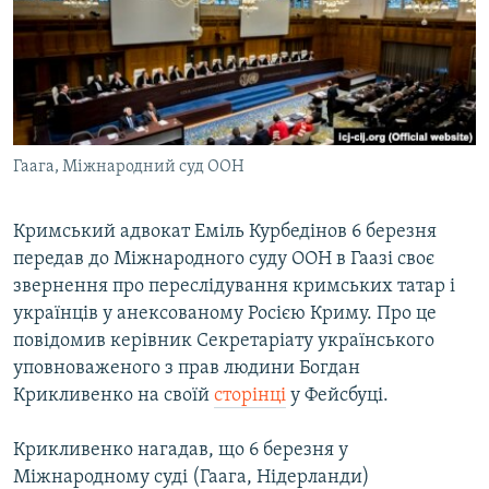
ВІДЕОУРОКИ «ELIFBE»
Русский
СВІДЧЕННЯ ОКУПАЦІЇ
Qırımtatar
УКРАЇНСЬКА ПРОБЛЕМА КРИМУ
ДОЛУЧАЙСЯ!
ІНФОГРАФІКА
Гаага, Міжнародний суд ООН
Кримський адвокат Еміль Курбедінов 6 березня
Усі сайти RFE/RL
передав до Міжнародного суду ООН в Гаазі своє
звернення про переслідування кримських татар і
українців у анексованому Росією Криму. Про це
повідомив керівник Секретаріату українського
уповноваженого з прав людини Богдан
Крикливенко на своїй
сторінці
у Фейсбуці.
Крикливенко нагадав, що 6 березня у
Міжнародному суді (Гаага, Нідерланди)