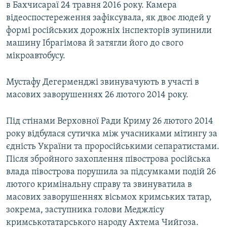
в Бахчисараї 24 травня 2016 року. Камера
відеоспостереження зафіксувала, як двоє людей у
формі російських дорожніх інспекторів зупинили
машину Ібрагімова й затягли його до свого
мікроавтобусу.
Мустафу Дегерменджі звинувачують в участі в
масових заворушеннях 26 лютого 2014 року.
Під стінами Верховної Ради Криму 26 лютого 2014
року відбулася сутичка між учасниками мітингу за
єдність України та проросійськими сепаратистами.
Після збройного захоплення півострова російська
влада півострова порушила за підсумками подій 26
лютого кримінальну справу та звинуватила в
масових заворушеннях вісьмох кримських татар,
зокрема, заступника голови Меджлісу
кримськотатарського народу Ахтема Чийгоза.