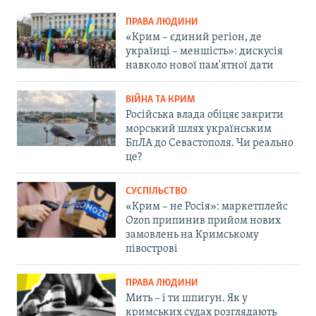
ПРАВА ЛЮДИНИ
«Крим – єдиний регіон, де
українці – меншість»: дискусія
навколо нової пам'ятної дати
ВІЙНА ТА КРИМ
Російська влада обіцяє закрити
морський шлях українським
БпЛА до Севастополя. Чи реально
це?
СУСПІЛЬСТВО
«Крим – не Росія»: маркетплейс
Ozon припинив прийом нових
замовлень на Кримському
півострові
ПРАВА ЛЮДИНИ
Мить – і ти шпигун. Як у
кримських судах розглядають