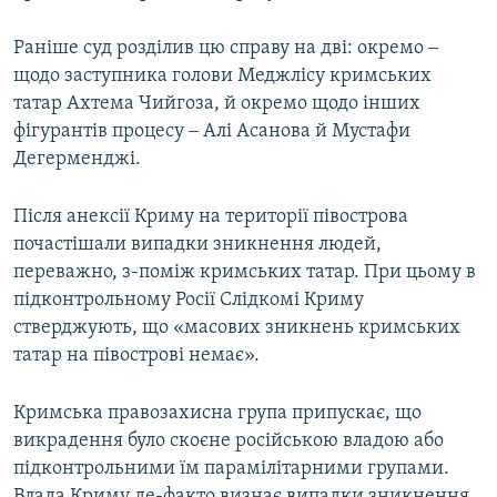
Раніше суд розділив цю справу на дві: окремо ‒
щодо заступника голови Меджлісу кримських
татар Ахтема Чийгоза, й окремо щодо інших
фігурантів процесу ‒ Алі Асанова й Мустафи
Дегерменджі.
Після анексії Криму на території півострова
почастішали випадки зникнення людей,
переважно, з-поміж кримських татар. При цьому в
підконтрольному Росії Слідкомі Криму
стверджують, що «масових зникнень кримських
татар на півострові немає».
Кримська правозахисна група припускає, що
викрадення було скоєне російською владою або
підконтрольними їм парамілітарними групами.
Влада Криму де-факто визнає випадки зникнення,