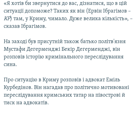
«Я хотів би звернутися до вас, дізнатися, що в цій
ситуації допоможе? Таких як він (Ервін Ібрагімов –
КР
) там, у Криму, чимало. Дуже велика кількість», –
сказав Ібрагімов.
На заході був присутній також батько політв'язня
Мустафи Дегерменджі Бекір Дегерменджі, він
розповів історію кримінального переслідування
сина.
Про ситуацію в Криму розповів і адвокат Еміль
Курбедінов. Він нагадав про політично мотивовані
переслідування кримських татар на півострові й
тиск на адвокатів.