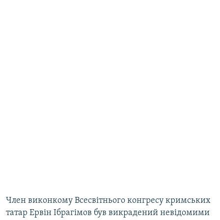
Член виконкому Всесвітнього конгресу кримських
татар Ервін Ібрагімов був викрадений невідомими