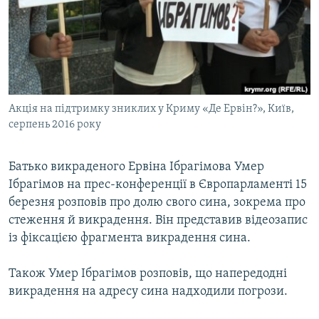
ВІДЕОУРОКИ «ELIFBE»
Русский
СВІДЧЕННЯ ОКУПАЦІЇ
Qırımtatar
УКРАЇНСЬКА ПРОБЛЕМА КРИМУ
ДОЛУЧАЙСЯ!
ІНФОГРАФІКА
Акція на підтримку зниклих у Криму «Де Ервін?», Київ,
серпень 2016 року
Усі сайти RFE/RL
Батько викраденого Ервіна Ібрагімова Умер
Ібрагімов на прес-конференції в Європарламенті 15
березня розповів про долю свого сина, зокрема про
стеження й викрадення. Він представив відеозапис
із фіксацією фрагмента викрадення сина.
Також Умер Ібрагімов розповів, що напередодні
викрадення на адресу сина надходили погрози.