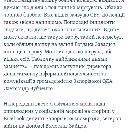
«Інформаційну дошку облили невідомі вандали. Я
думаю, що діяли з політичних міркувань. Облили
чорною фарбою. Вже відвіз заяву до СБУ. До поліції
також звісно напишемо. Попередні інциденти
свідчать, що дуже важко знайти винних. Єдине
можу сказати, що таку ж фарбу, такий почерк був,
коли облили дошку на вулиці Богдана Завади в
кінці цього року. Можливо діє одна група, або
кілька осіб. Табличку найближчими днями
замінять», – повідомив заступник директора
Департаменту інформаційної діяльності та
комунікації з громадськістю Запорізької ОДА
Олександр Зубченко.
Напередодні ввечері світлини з місця події
оприлюднив у соціальній мережі на сторінці у
Facebook депутат Запорізької міськради, ветеран
війни на Донбасі В’ячеслав Зайцев.