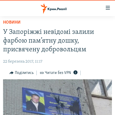
Доступність
посилання
Перейти
НОВИНИ
до
НОВИНИ
У Запоріжжі невідомі залили
основного
ВОДА.КРИМ
матеріалу
фарбою пам’ятну дошку,
ВІДЕО ТА ФОТО
Перейти
присвячену добровольцям
до
ПОЛІТИКА
основної
22 березень 2017, 11:17
БЛОГИ
навігації
Перейти
Поділитись
Читати без VPN
ПОГЛЯД
до
ІНТЕРВ'Ю
пошуку
ВСЕ ЗА ДЕНЬ
СПЕЦПРОЕКТИ
ЯК ОБІЙТИ БЛОКУВАННЯ
ДЕПОРТАЦІЯ