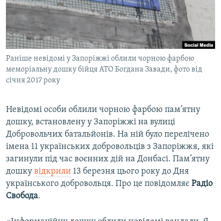
ВІДЕОУРОКИ «ELIFBE»
Русский
СВІДЧЕННЯ ОКУПАЦІЇ
Qırımtatar
УКРАЇНСЬКА ПРОБЛЕМА КРИМУ
Раніше невідомі у Запоріжжі облили чорною фарбою
ДОЛУЧАЙСЯ!
ІНФОГРАФІКА
меморіальну дошку бійця АТО Богдана Завади, фото від
січня 2017 року
Усі сайти RFE/RL
Невідомі особи облили чорною фарбою пам’ятну
дошку, встановлену у Запоріжжі на вулиці
Добровольчих батальйонів. На ній було перелічено
імена 11 українських добровольців з Запоріжжя, які
загинули під час воєнних дій на Донбасі. Пам’ятну
дошку
відкрили
13 березня цього року до Дня
українського добровольця. Про це повідомляє
Радіо
Свобода
.