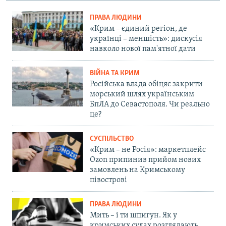
ПРАВА ЛЮДИНИ
«Крим – єдиний регіон, де
українці – меншість»: дискусія
навколо нової пам'ятної дати
ВІЙНА ТА КРИМ
Російська влада обіцяє закрити
морський шлях українським
БпЛА до Севастополя. Чи реально
це?
СУСПІЛЬСТВО
«Крим – не Росія»: маркетплейс
Ozon припинив прийом нових
замовлень на Кримському
півострові
ПРАВА ЛЮДИНИ
Мить – і ти шпигун. Як у
кримських судах розглядають