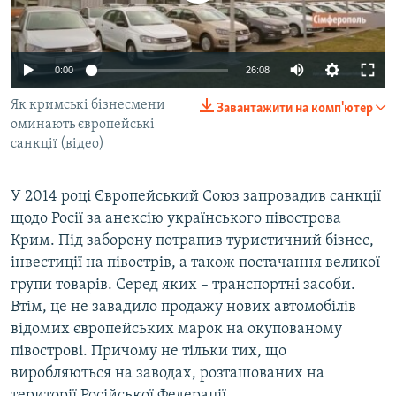
ВІДЕОУРОКИ «ELIFBE»
Русский
СВІДЧЕННЯ ОКУПАЦІЇ
Qırımtatar
0:00
26:08
УКРАЇНСЬКА ПРОБЛЕМА КРИМУ
Як кримські бізнесмени
Завантажити на комп'ютер
ДОЛУЧАЙСЯ!
ІНФОГРАФІКА
оминають європейські
санкції (відео)
Усі сайти RFE/RL
У 2014 році Європейський Союз запровадив санкції
щодо Росії за анексію українського півострова
Крим. Під заборону потрапив туристичний бізнес,
інвестиції на півострів, а також постачання великої
групи товарів. Серед яких – транспортні засоби.
Втім, це не завадило продажу нових автомобілів
відомих європейських марок на окупованому
півострові. Причому не тільки тих, що
виробляються на заводах, розташованих на
території Російської Федерації.