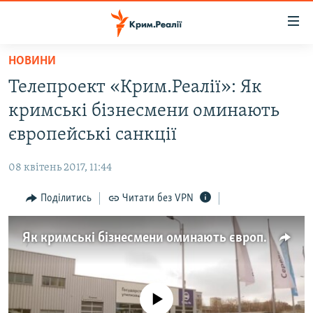
Доступність
посилання
Перейти
НОВИНИ
до
НОВИНИ
Телепроект «Крим.Реалії»: Як
основного
ВОДА.КРИМ
матеріалу
кримські бізнесмени оминають
ВІДЕО ТА ФОТО
Перейти
європейські санкції
до
ПОЛІТИКА
основної
08 квітень 2017, 11:44
БЛОГИ
навігації
Перейти
Поділитись
Читати без VPN
ПОГЛЯД
до
ІНТЕРВ'Ю
пошуку
Як кримські бізнесмени оминають європейські санкції (відео)
ВСЕ ЗА ДЕНЬ
СПЕЦПРОЕКТИ
No media source currently available
ЯК ОБІЙТИ БЛОКУВАННЯ
ДЕПОРТАЦІЯ