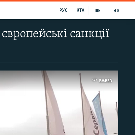
РУС
КТА
європейські санкції
EMBED