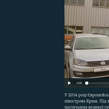
ВІДЕОУРОКИ «ELIFBE»
СВІДЧЕННЯ ОКУПАЦІЇ
УКРАЇНСЬКА ПРОБЛЕМА КРИМУ
ІНФОГРАФІКА
0:00
У 2014 році Європейсь
півострова Крим. Під 
постачання великої гр