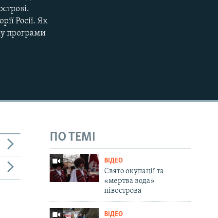
строві.
ії Росії. Як
ку програми
ПО ТЕМІ
ВІДЕО
Свято окупації та
«мертва вода»
півострова
ВІДЕО