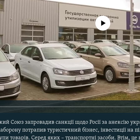
No media source currently avail
кий Союз запровадив санкції щодо Росії за анексію укр
заборону потрапив туристичний бізнес, інвестиції на пі
упи товарів. Серед яких – транспортні засоби. Втім, це