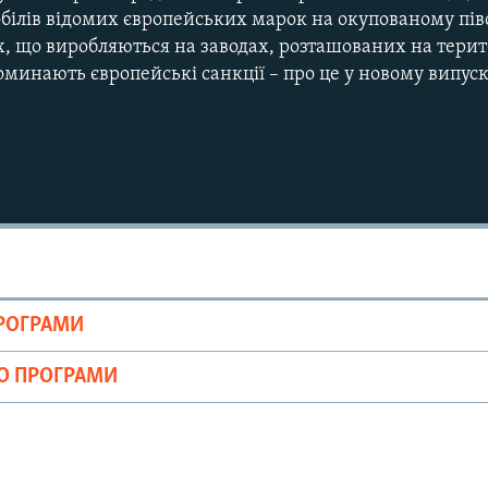
білів відомих європейських марок на окупованому піво
, що виробляються на заводах, розташованих на територ
оминають європейські санкції – про це у новому випус
ПРОГРАМИ
ІО ПРОГРАМИ