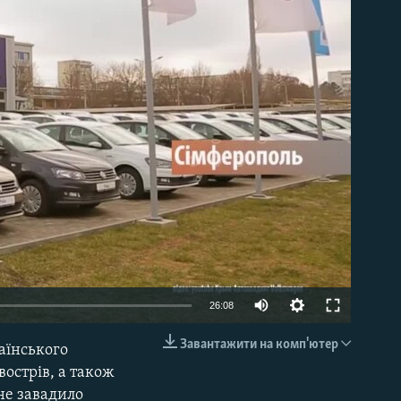
able
26:08
Завантажити на комп'ютер
аїнського
EMBED
вострів, а також
 не завадило