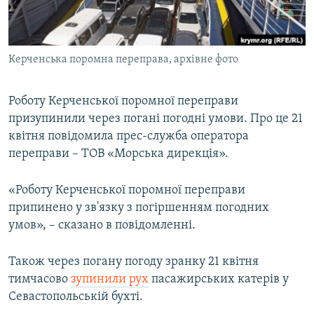
ВІДЕОУРОКИ «ELIFBE»
Русский
СВІДЧЕННЯ ОКУПАЦІЇ
Qırımtatar
Керченська поромна переправа, архівне фото
УКРАЇНСЬКА ПРОБЛЕМА КРИМУ
ДОЛУЧАЙСЯ!
ІНФОГРАФІКА
Роботу Керченської поромної переправи
призупинили через погані погодні умови. Про це 21
квітня повідомила прес-служба оператора
Усі сайти RFE/RL
переправи – ТОВ «Морська дирекція».
«Роботу Керченської поромної переправи
припинено у зв'язку з погіршенням погодних
умов», – сказано в повідомленні.
Також через погану погоду зранку 21 квітня
тимчасово
зупинили рух
пасажирських катерів у
Севастопольській бухті.