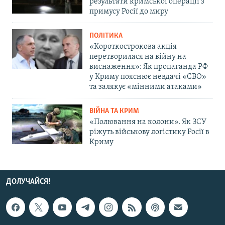
результати кримської операції з
примусу Росії до миру
ПОЛІТИКА
«Короткострокова акція
перетворилася на війну на
виснаження»: Як пропаганда РФ
у Криму пояснює невдачі «СВО»
та залякує «мінними атаками»
ВІЙНА ТА КРИМ
«Полювання на колони». Як ЗСУ
ріжуть військову логістику Росії в
Криму
ДОЛУЧАЙСЯ!