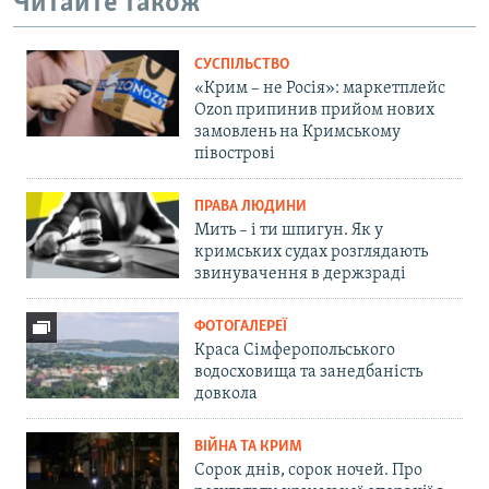
Читайте також
СУСПІЛЬСТВО
«Крим – не Росія»: маркетплейс
Ozon припинив прийом нових
замовлень на Кримському
півострові
ПРАВА ЛЮДИНИ
Мить – і ти шпигун. Як у
кримських судах розглядають
звинувачення в держзраді
ФОТОГАЛЕРЕЇ
Краса Сімферопольського
водосховища та занедбаність
довкола
ВІЙНА ТА КРИМ
Сорок днів, сорок ночей. Про