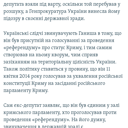
депутата взяли під варту, оскільки той перебував у
розшуку, а Генпрокуратура України винесла йому
підозру в скоєнні державної зради.
Українські слідчі звинувачують Ганиша в тому, що
він був присутній на голосуванні за проведення
«референдуму» про статус Криму, і тим самим
створював на ньому кворум, чим сприяв
зазіханням на територіальну цілісність України.
Також політику ставиться у провину, що він 11
квітня 2014 року голосував за ухвалення російської
конституції Криму на засіданні російського
парламенту Криму.
Сам екс-депутат заявляє, що він був єдиним у залі
кримського парламенту, хто проголосував проти
проведення «референдуму». На його думку,
звинувачення в державній зраді є