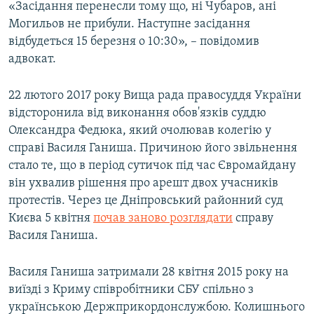
«Засідання перенесли тому що, ні Чубаров, ані
Могильов не прибули. Наступне засідання
відбудеться 15 березня о 10:30», – повідомив
адвокат.
22 лютого 2017 року Вища рада правосуддя України
відсторонила від виконання обов'язків суддю
Олександра Федюка, який очолював колегію у
справі Василя Ганиша. Причиною його звільнення
стало те, що в період сутичок під час Євромайдану
він ухвалив рішення про арешт двох учасників
протестів. Через це Дніпровський районний суд
Києва 5 квітня
почав заново розглядати
справу
Василя Ганиша.
Василя Ганиша затримали 28 квітня 2015 року на
виїзді з Криму співробітники СБУ спільно з
українською Держприкордонслужбою. Колишнього