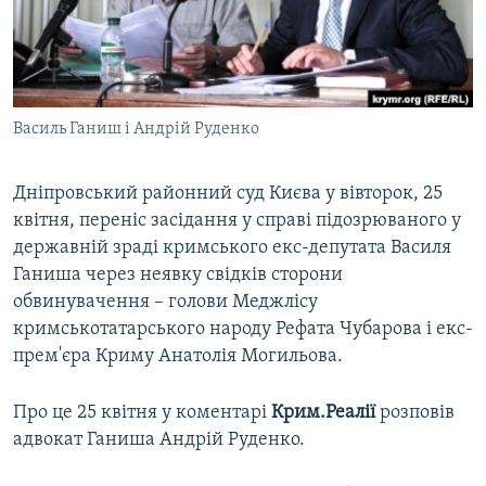
ВІДЕОУРОКИ «ELIFBE»
Русский
СВІДЧЕННЯ ОКУПАЦІЇ
Qırımtatar
УКРАЇНСЬКА ПРОБЛЕМА КРИМУ
Василь Ганиш і Андрій Руденко
ДОЛУЧАЙСЯ!
ІНФОГРАФІКА
Дніпровський районний суд Києва у вівторок, 25
квітня, переніс засідання у справі підозрюваного у
Усі сайти RFE/RL
державній зраді кримського екс-депутата Василя
Ганиша через неявку свідків сторони
обвинувачення – голови Меджлісу
кримськотатарського народу Рефата Чубарова і екс-
прем'єра Криму Анатолія Могильова.
Про це 25 квітня у коментарі
Крим.Реалії
розповів
адвокат Ганиша Андрій Руденко.