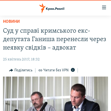
Доступність
посилання
Перейти
НОВИНИ
до
НОВИНИ
Суд у справі кримського екс-
основного
ВОДА.КРИМ
матеріалу
депутата Ганиша перенесли через
ВІДЕО ТА ФОТО
Перейти
неявку свідків – адвокат
до
ПОЛІТИКА
основної
25 квітень 2017, 18:32
БЛОГИ
навігації
Перейти
Поділитись
Читати без VPN
ПОГЛЯД
до
ІНТЕРВ'Ю
пошуку
ВСЕ ЗА ДЕНЬ
СПЕЦПРОЕКТИ
ЯК ОБІЙТИ БЛОКУВАННЯ
ДЕПОРТАЦІЯ