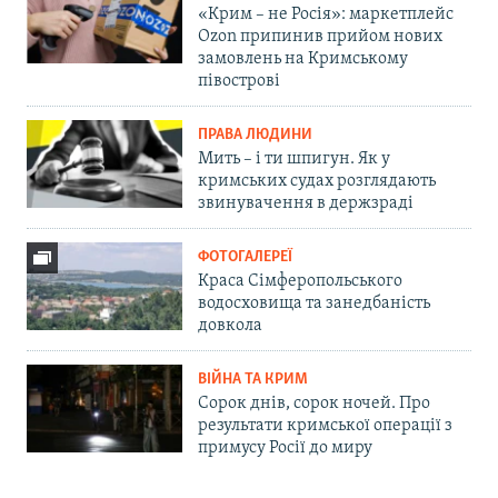
«Крим – не Росія»: маркетплейс
Ozon припинив прийом нових
замовлень на Кримському
півострові
ПРАВА ЛЮДИНИ
Мить – і ти шпигун. Як у
кримських судах розглядають
звинувачення в держзраді
ФОТОГАЛЕРЕЇ
Краса Сімферопольського
водосховища та занедбаність
довкола
ВІЙНА ТА КРИМ
Сорок днів, сорок ночей. Про
результати кримської операції з
примусу Росії до миру