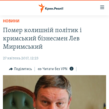
Доступність
посилання
Перейти
НОВИНИ
до
НОВИНИ
Помер колишній політик і
основного
ВОДА.КРИМ
матеріалу
кримський бізнесмен Лев
ВІДЕО ТА ФОТО
Перейти
Миримський
до
ПОЛІТИКА
основної
27 квітень 2017, 12:23
БЛОГИ
навігації
Перейти
Поділитись
Читати без VPN
ПОГЛЯД
до
ІНТЕРВ'Ю
пошуку
ВСЕ ЗА ДЕНЬ
СПЕЦПРОЕКТИ
ЯК ОБІЙТИ БЛОКУВАННЯ
ДЕПОРТАЦІЯ