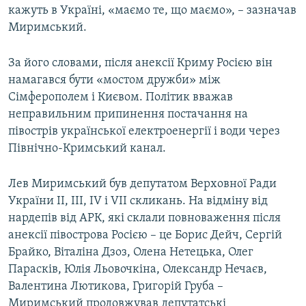
кажуть в Україні, «маємо те, що маємо», – зазначав
Миримський.
За його словами, після анексії Криму Росією він
намагався бути «мостом дружби» між
Сімферополем і Києвом. Політик вважав
неправильним припинення постачання на
півострів української електроенергії і води через
Північно-Кримський канал.
Лев Миримський був депутатом Верховної Ради
України II, III, IV і VII скликань. На відміну від
нардепів від АРК, які склали повноваження після
анексії півострова Росією – це Борис Дейч, Сергій
Брайко, Віталіна Дзоз, Олена Нетецька, Олег
Парасків, Юлія Льовочкіна, Олександр Нечаєв,
Валентина Лютикова, Григорій Груба –
Миримський продовжував депутатські