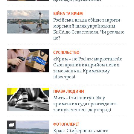
ВІЙНА ТА КРИМ
Російська влада обіцяє закрити
морський шлях українським
БпЛА до Севастополя. Чи реально
це?
СУСПІЛЬСТВО
«Крим – не Росія»: маркетплейс
Ozon припинив прийом нових
замовлень на Кримському
півострові
ПРАВА ЛЮДИНИ
Мить – і ти шпигун. Як у
кримських судах розглядають
звинувачення в держзраді
ФОТОГАЛЕРЕЇ
Краса Сімферопольського