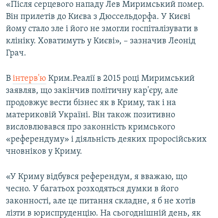
«Після серцевого нападу Лев Миримський помер.
Він прилетів до Києва з Дюссельдорфа. У Києві
йому стало зле і його не змогли госпіталізувати в
клініку. Ховатимуть у Києві», – зазначив Леонід
Грач.
В
інтерв'ю
Крим.Реалії в 2015 році Миримський
заявляв, що закінчив політичну кар'єру, але
продовжує вести бізнес як в Криму, так і на
материковій Україні. Він також позитивно
висловлювався про законність кримського
«референдуму» і діяльність деяких проросійських
чновніков у Криму.
«У Криму відбувся референдум, я вважаю, що
чесно. У багатьох розходяться думки в його
законності, але це питання складне, я б не хотів
лізти в юриспруденцію. На сьогоднішній день, як