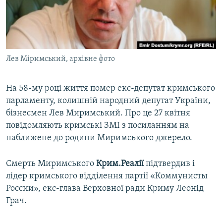
ВІДЕОУРОКИ «ELIFBE»
Русский
СВІДЧЕННЯ ОКУПАЦІЇ
Qırımtatar
УКРАЇНСЬКА ПРОБЛЕМА КРИМУ
Лев Міримський, архівне фото
ДОЛУЧАЙСЯ!
ІНФОГРАФІКА
На 58-му році життя помер екс-депутат кримського
парламенту, колишній народний депутат України,
Усі сайти RFE/RL
бізнесмен Лев Миримський. Про це 27 квітня
повідомляють кримські ЗМІ з посиланням на
наближене до родини Миримського джерело.
Смерть Миримського
Крим.Реалії
підтвердив і
лідер кримського відділення партії «Коммунисты
России», екс-глава Верховної ради Криму Леонід
Грач.