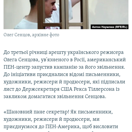
ВІДЕОУРОКИ «ELIFBE»
Русский
СВІДЧЕННЯ ОКУПАЦІЇ
Qırımtatar
УКРАЇНСЬКА ПРОБЛЕМА КРИМУ
Олег Сенцов, архівне фото
ДОЛУЧАЙСЯ!
ІНФОГРАФІКА
До третьої річниці арешту українського режисера
Олега Сенцова, ув'язненого в Росії, американський
Усі сайти RFE/RL
ПЕН-центр запустив кампанію за його звільнення.
До ініціативи приєдналися відомі письменники,
художники, режисери й продюсери, які підписали
лист до Держсекретаря США Рекса Тіллерсона із
закликом домагатися звільнення Сенцова.
«Шановний пане секретар! Як письменники,
художники, режисери й продюсери, ми
приєднуємося до ПЕН-Америка, щоб висловити