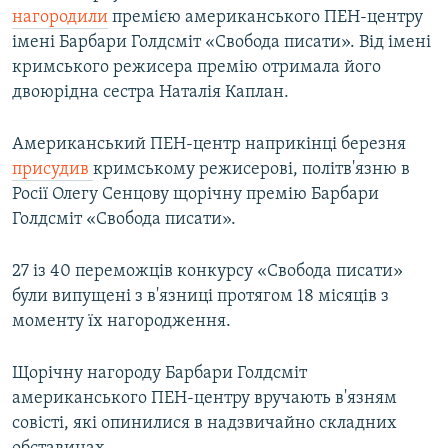
нагородили
премією американського ПЕН-центру
імені Барбари Голдсміт «Свобода писати». Від імені
кримського режисера премію отримала його
двоюрідна сестра Наталія Каплан.
Американський ПЕН-центр наприкінці березня
присудив
кримському режисерові, політв'язню в
Росії Олегу Сенцову щорічну премію Барбари
Голдсміт «Свобода писати».
27 із 40 переможців конкурсу «Свобода писати»
були випущені з в'язниці протягом 18 місяців з
моменту їх нагородження.
Щорічну нагороду Барбари Голдсміт
американського ПЕН-центру вручають в'язням
совісті, які опинилися в надзвичайно складних