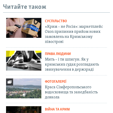
Читайте також
СУСПІЛЬСТВО
«Крим – не Росія»: маркетплейс
Ozon припинив прийом нових
замовлень на Кримському
півострові
ПРАВА ЛЮДИНИ
Мить – і ти шпигун. Як у
кримських судах розглядають
звинувачення в держзраді
ФОТОГАЛЕРЕЇ
Краса Сімферопольського
водосховища та занедбаність
довкола
ВІЙНА ТА КРИМ