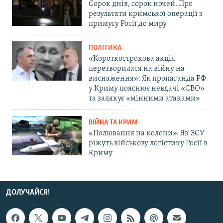
Сорок днів, сорок ночей. Про
результати кримської операції з
примусу Росії до миру
ПОЛІТИКА
«Короткострокова акція
перетворилася на війну на
виснаження»: Як пропаганда РФ
у Криму пояснює невдачі «СВО»
та залякує «мінними атаками»
ВІЙНА ТА КРИМ
«Полювання на колони». Як ЗСУ
ріжуть військову логістику Росії в
Криму
ДОЛУЧАЙСЯ!