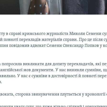
сту в справі кримського журналіста Миколи Семени су
 й повноті перекладів матеріалів справи. Про це після с
липня повідомив адвокат Семени Олександр Попков у к
 попросила викликати для допиту перекладачів, які пе
 англійської мов документи. У нас виникли сумніви, 
вильно. У нас є сумніви в достовірності й повноті пере
в.
воката, сторона звинувачення плутається у хронології 
рнули увагу суду, що дуже вільно слідчий і оператив