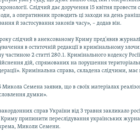
 хронології. Слідчий дає доручення 15 квітня провести
оди, а оперативник проводить ці заходи на день раніш
вання й застосування законів часу», – додав він.
 року слідчий в анексованому Криму пред'явив журнал
вачення в остаточній редакції в кримінальному злочи
 частиною 2 статті 280.1. Кримінального кодексу Росі
ійснення дій, спрямованих на порушення територіально
дерації». Кримінальна справа, складена слідчими, має 
 Микола Семена заявив, що в своїх матеріалах реалізо
исловлення думки».
закордонних справ України від 3 травня закликало рос
 Криму припинити переслідування українських журнал
зокрема, Миколи Семени.