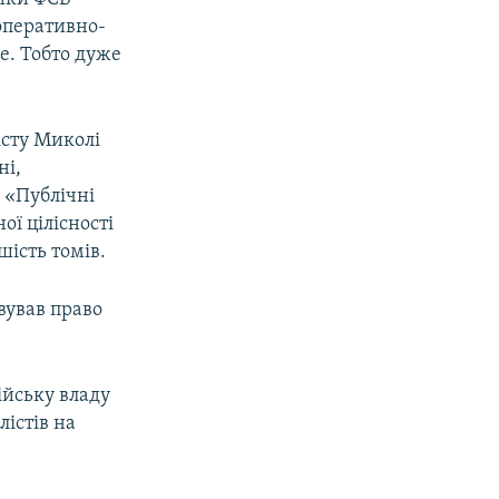
 оперативно-
е. Тобто дуже
істу Миколі
ні,
ї «Публічні
ї цілісності
шість томів.
вував право
ійську владу
істів на