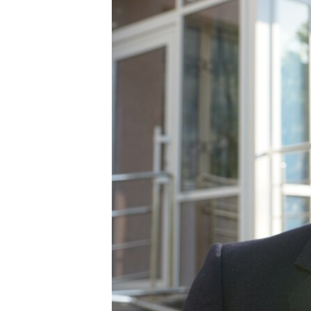
ВІДЕОУРОКИ «ELIFBE»
СВІДЧЕННЯ ОКУПАЦІЇ
УКРАЇНСЬКА ПРОБЛЕМА КРИМУ
ІНФОГРАФІКА