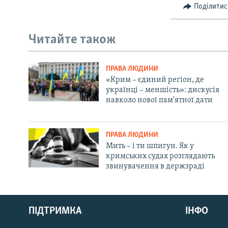
Поділитис
Читайте також
ПРАВА ЛЮДИНИ
«Крим – єдиний регіон, де
українці – меншість»: дискусія
навколо нової пам'ятної дати
ПРАВА ЛЮДИНИ
Мить – і ти шпигун. Як у
кримських судах розглядають
звинувачення в держзраді
Русский
ПІДТРИМКА
ІНФО
Qırımtatar