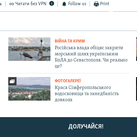
ь
Читати без VPN
Follow us
Print
ВІЙНА ТА КРИМ
Російська влада обіцяє закрити
морський шлях українським
БпЛА до Севастополя. Чи реально
це?
ФОТОГАЛЕРЕЇ
Краса Сімферопольського
водосховища та занедбаність
довкола
ДОЛУЧАЙСЯ!