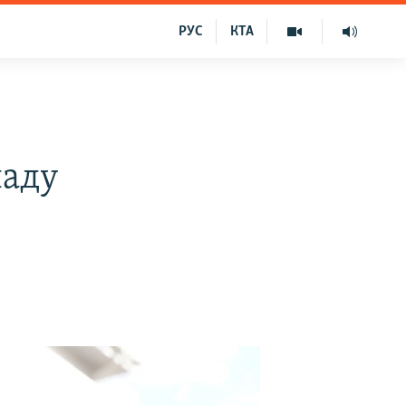
РУС
КТА
ладу