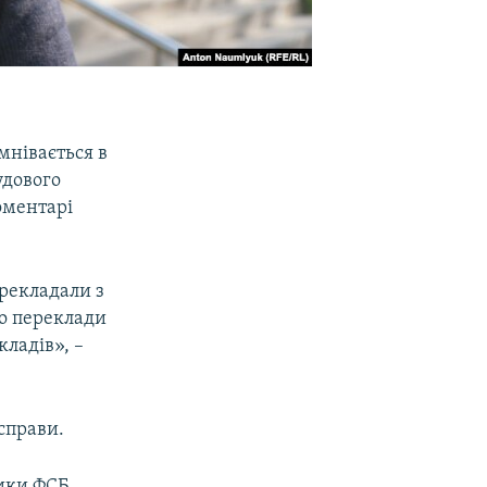
мнівається в
удового
оментарі
рекладали з
що переклади
кладів», –
справи.
ники ФСБ