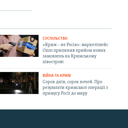
СУСПІЛЬСТВО
«Крим – не Росія»: маркетплейс
Ozon припинив прийом нових
замовлень на Кримському
півострові
ВІЙНА ТА КРИМ
Сорок днів, сорок ночей. Про
результати кримської операції з
примусу Росії до миру