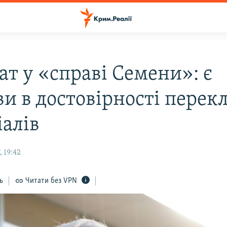
ат у «справі Семени»: є
ви в достовірності перек
іалів
 19:42
ь
Читати без VPN