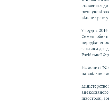
ставляться до
розшукові зах
вільне тракту
7 грудня 2016
Семені обвину
передбаченому
заклики до зд
Російської Фе
На допиті ФСБ
на «вільне в
Міністерство 
анексованого
півострові, 