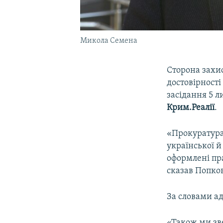
Микола Семена
Сторона захи
достовірності
засідання 5 
Крим.Реалії
.
«Прокуратура
української й
оформлені пра
сказав Попко
За словами ад
«Також ми зве