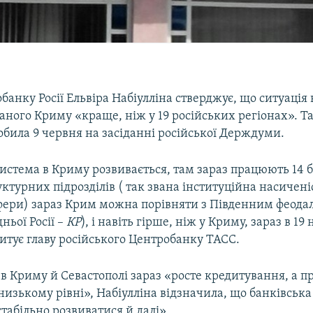
банку Росії Ельвіра Набіулліна стверджує, що ситуація 
аного Криму «краще, ніж у 19 російських регіонах». Та
обила 9 червня на засіданні російської Держдуми.
истема в Криму розвивається, там зараз працюють 14 б
уктурних підрозділів ( так звана інституційна насичені
сфери) зараз Крим можна порівняти з Південним феод
ньої Росії –
КР
), і навіть гірше, ніж у Криму, зараз в 1
цитує главу російського Центробанку ТАСС.
, в Криму й Севастополі зараз «росте кредитування, а 
низькому рівні», Набіулліна відзначила, що банківськ
табільно розвиватися й далі».