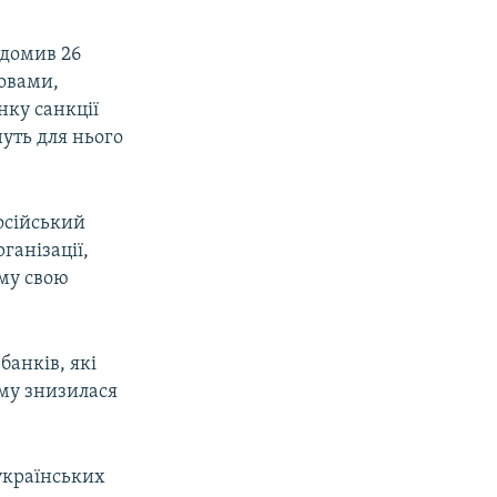
ідомив 26
ловами,
нку санкції
нуть для нього
російський
ганізації,
му свою
банків, які
иму знизилася
українських