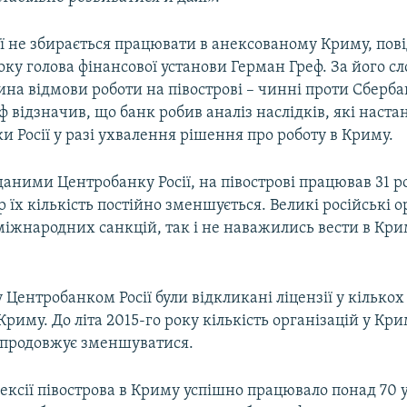
ї не збирається працювати в анексованому Криму, пов
оку голова фінансової установи Герман Греф. За його с
на відмови роботи на півострові – чинні проти Сберба
ф відзначив, що банк робив аналіз наслідків, які наста
ки Росії у разі ухвалення рішення про роботу в Криму.
 даними Центробанку Росії, на півострові працював 31 
р їх кількість постійно зменшується. Великі російські ор
іжнародних санкцій, так і не наважились вести в Кри
 Центробанком Росії були відкликані ліцензії у кількох 
Криму. До літа 2015-го року кількість організацій у Кр
і продовжує зменшуватися.
ексії півострова в Криму успішно працювало понад 70 