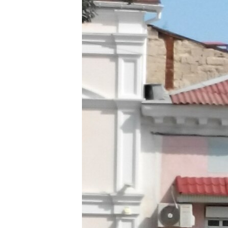
ВІДЕОУРОКИ «ELIFBE»
СВІДЧЕННЯ ОКУПАЦІЇ
УКРАЇНСЬКА ПРОБЛЕМА КРИМУ
ІНФОГРАФІКА