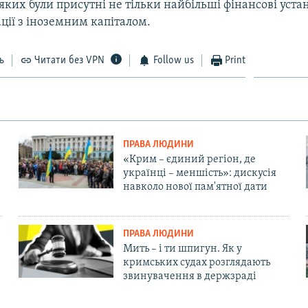
 яких були присутні не тільки найбільші фінансові уста
ації з іноземним капіталом.
ь
Читати без VPN
Follow us
Print
ПРАВА ЛЮДИНИ
«Крим – єдиний регіон, де
українці – меншість»: дискусія
навколо нової пам'ятної дати
ПРАВА ЛЮДИНИ
Мить – і ти шпигун. Як у
кримських судах розглядають
звинувачення в держзраді