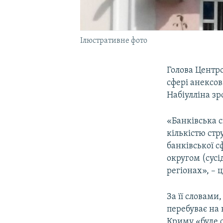
Ілюстративне фото
Голова Центро
сфері анексов
Набіулліна зр
«Банківська с
кількістю стр
банківської 
округом (сусід
регіонах», – 
За її словами
перебуває на 
Криму «буде с