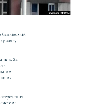
в банківській
ку заяву
анків. За
сть
альним
9 наших
прострочення
а система