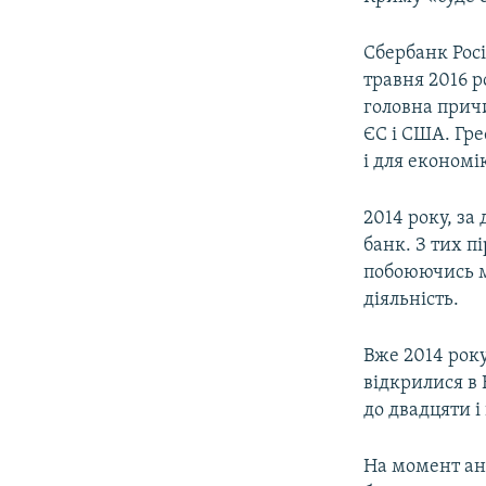
Сбербанк Росі
травня 2016 р
головна причи
ЄС і США. Гре
і для економі
2014 року, за
банк. З тих пі
побоюючись м
діяльність.
Вже 2014 року
відкрилися в 
до двадцяти 
На момент ан