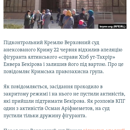
ВІДЕОУРОКИ «ELIFBE»
Русский
СВІДЧЕННЯ ОКУПАЦІЇ
Qırımtatar
УКРАЇНСЬКА ПРОБЛЕМА КРИМУ
ДОЛУЧАЙСЯ!
ІНФОГРАФІКА
Підконтрольний Кремлю Верховний суд
анексованого Криму 22 червня відхилив апеляцію
фігуранта ялтинського «справи Хізб ут-Тахрір»
Усі сайти RFE/RL
Енвера Бекірова і залишив його під вартою. Про це
повідомляє Кримська правозахисна група.
Як повідомляється, засідання проходило в
закритому режимі і на нього не пустили активістів,
які прийшли підтримати Бекірова. Як розповів КПГ
один з активістів Осман Аріфмеметов, на суд
пустили тільки дружину фігуранта.