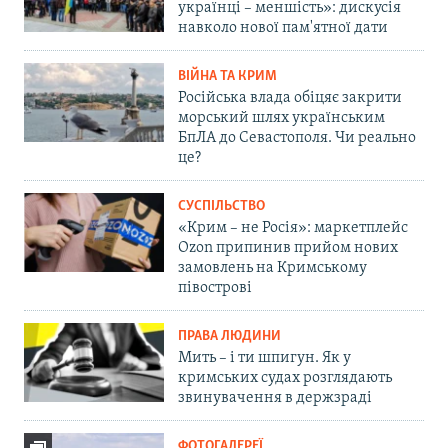
українці – меншість»: дискусія
навколо нової пам'ятної дати
ВІЙНА ТА КРИМ
Російська влада обіцяє закрити
морський шлях українським
БпЛА до Севастополя. Чи реально
це?
СУСПІЛЬСТВО
«Крим – не Росія»: маркетплейс
Ozon припинив прийом нових
замовлень на Кримському
півострові
ПРАВА ЛЮДИНИ
Мить – і ти шпигун. Як у
кримських судах розглядають
звинувачення в держзраді
ФОТОГАЛЕРЕЇ