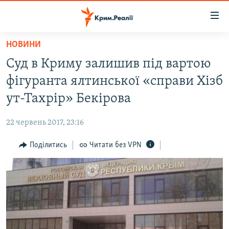
Доступність
посилання
Перейти
НОВИНИ
до
НОВИНИ
Суд в Криму залишив під вартою
основного
ВОДА.КРИМ
матеріалу
фігуранта ялтинської «справи Хізб
ВІДЕО ТА ФОТО
Перейти
ут-Тахрір» Бекірова
до
ПОЛІТИКА
основної
22 червень 2017, 23:16
БЛОГИ
навігації
Перейти
Поділитись
Читати без VPN
ПОГЛЯД
до
ІНТЕРВ'Ю
пошуку
ВСЕ ЗА ДЕНЬ
СПЕЦПРОЕКТИ
ЯК ОБІЙТИ БЛОКУВАННЯ
ДЕПОРТАЦІЯ