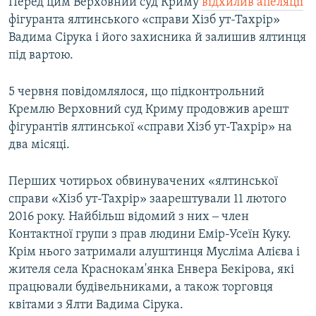
Перед цим Верховний суд Криму
відхилив апеляції
фігуранта ялтинського «справи Хізб ут-Тахрір»
Вадима Сірука і його захисника й залишив ялтинця
під вартою.
5 червня повідомлялося, що підконтрольний
Кремлю Верховний суд Криму продовжив арешт
фігурантів ялтинської «справи Хізб ут-Тахрір» на
два місяці.
Перших чотирьох обвинувачених «ялтинської
справи «Хізб ут-Тахрір» заарештували 11 лютого
2016 року. Найбільш відомий з них ‒ член
Контактної групи з прав людини Емір-Усеїн Куку.
Крім нього затримали алуштинця Мусліма Алієва і
жителя села Краснокам'янка Енвера Бекірова, які
працювали будівельниками, а також торговця
квітами з Ялти Вадима Сірука.