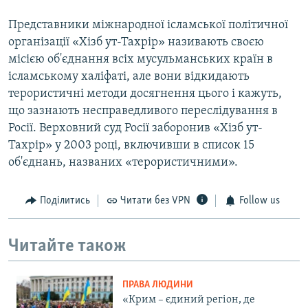
Представники міжнародної ісламської політичної
організації «Хізб ут-Тахрір» називають своєю
місією об'єднання всіх мусульманських країн в
ісламському халіфаті, але вони відкидають
терористичні методи досягнення цього і кажуть,
що зазнають несправедливого переслідування в
Росії. Верховний суд Росії заборонив «Хізб ут-
Тахрір» у 2003 році, включивши в список 15
об'єднань, названих «терористичними».
Поділитись
Читати без VPN
Follow us
Читайте також
ПРАВА ЛЮДИНИ
«Крим – єдиний регіон, де