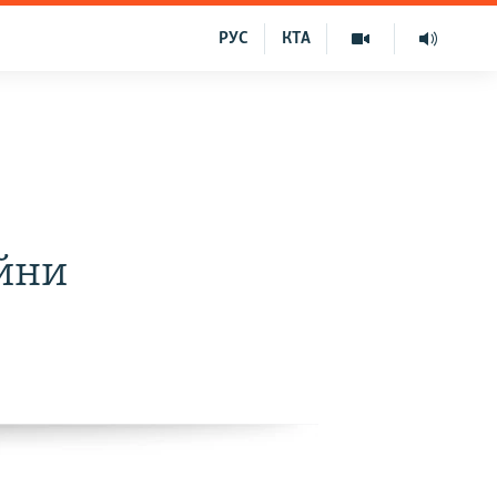
РУС
КТА
ійни