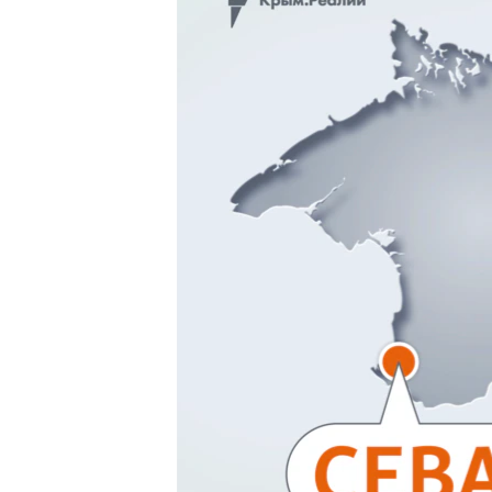
ВІДЕОУРОКИ «ELIFBE»
СВІДЧЕННЯ ОКУПАЦІЇ
УКРАЇНСЬКА ПРОБЛЕМА КРИМУ
ІНФОГРАФІКА