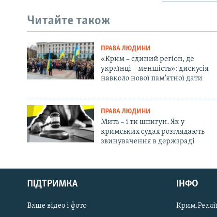
Читайте також
ПРАВА ЛЮДИНИ
«Крим – єдиний регіон, де
українці – меншість»: дискусія
навколо нової пам'ятної дати
ПРАВА ЛЮДИНИ
Мить – і ти шпигун. Як у
кримських судах розглядають
звинувачення в держзраді
Русский
ПІДТРИМКА
ІНФО
Qırımtatar
Ваше відео і фото
Крим.Реалії
ДОЛУЧАЙСЯ!