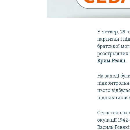
У четвер, 29 
партизан і пі
братської мог
розстріляних 
Крим.Реалії
.
На заході бул
підконтрольно
цього відбула
підпільників 
Севастопольсь
окупації 1942
Василь Ревякі