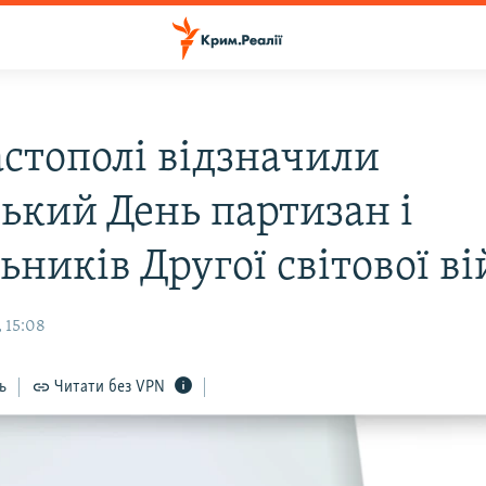
астополі відзначили
ський День партизан і
ьників Другої світової в
 15:08
ь
Читати без VPN