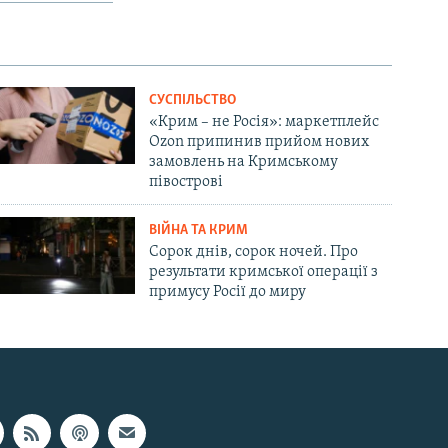
СУСПІЛЬСТВО
«Крим – не Росія»: маркетплейс
Ozon припинив прийом нових
замовлень на Кримському
півострові
ВІЙНА ТА КРИМ
Сорок днів, сорок ночей. Про
результати кримської операції з
примусу Росії до миру