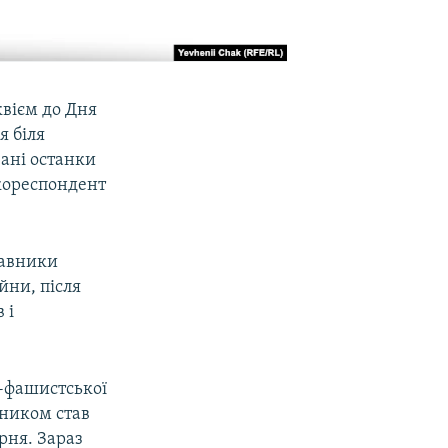
квієм до Дня
я біля
вані останки
 кореспондент
тавники
йни, після
 і
о-фашистської
івником став
рня. Зараз