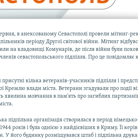
червня, в анексованому Севастополі провели мітинг-ре
дпільників періоду Другої світової війни. Мітинг відбувс
или на кладовищі Комунарів, де після війни були похо
членів севастопольського підпілля. Про це повідомляє
и присутні кілька ветеранів-учасників підпілля і предс
ї Кремлю влади міста. Ветерани згадували про події ві
сь хвилина мовчання в пам'ять про загиблих партизанів
міста.
ка підпільна організація створилася в період німецьк
-1944 років і була однією з найдієвіших в Криму. Її кер
н. У його будинку розміщувався штаб і підпільна друка