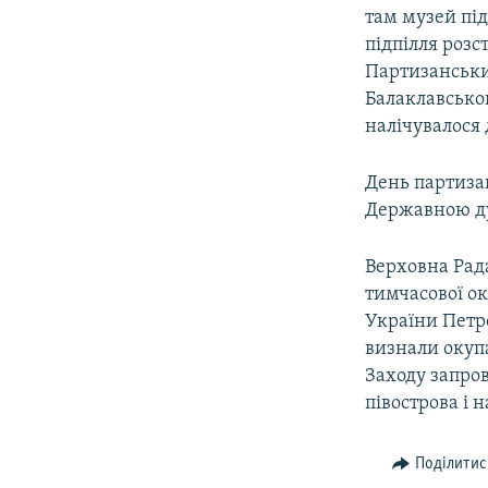
там музей під
підпілля розс
Партизанський
Балаклавськог
налічувалося д
День партизан
Державною дум
Верховна Рада
тимчасової ок
України Петр
визнали окупа
Заходу запро
півострова і 
Поділитис