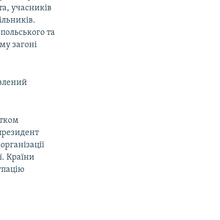
та, учасників
ільників.
опольського та
му загоні
овлений
атком
 президент
організації
ї. Країни
упацію