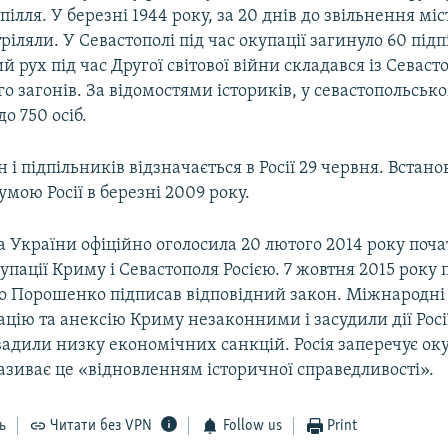
пілля. У березні 1944 року, за 20 днів до звільнення міс
тріляли. У Севастополі під час окупації загинуло 60 підп
 рух під час Другої світової війни складався із Севаст
о загонів. За відомостями істориків, у севастопольсько
о 750 осіб.
 і підпільників відзначається в Росії 29 червня. Встан
ою Росії в березні 2009 року.
 України офіційно оголосила 20 лютого 2014 року поч
упації Криму і Севастополя Росією. 7 жовтня 2015 року
о Порошенко підписав відповідний закон. Міжнародні 
цію та анексію Криму незаконними і засудили дії Росі
вадили низку економічних санкцій. Росія заперечує ок
називає це «відновленням історичної справедливості».
ь
Читати без VPN
Follow us
Print