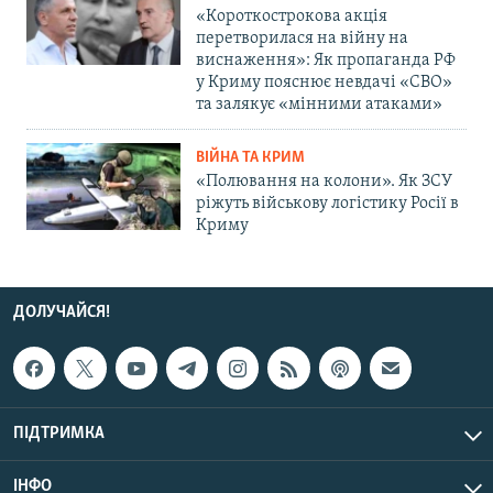
«Короткострокова акція
перетворилася на війну на
виснаження»: Як пропаганда РФ
у Криму пояснює невдачі «СВО»
та залякує «мінними атаками»
ВІЙНА ТА КРИМ
«Полювання на колони». Як ЗСУ
ріжуть військову логістику Росії в
Криму
ДОЛУЧАЙСЯ!
ПІДТРИМКА
ІНФО