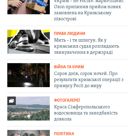
«Крим – не Росія»: маркетплейс
Ozon припинив прийом нових
замовлень на Кримському
півострові
ПРАВА ЛЮДИНИ
Мить – і ти шпигун. Як у
кримських судах розглядають
звинувачення в держзраді
ВІЙНА ТА КРИМ
Сорок днів, сорок ночей. Про
результати кримської операції з
примусу Росії до миру
ФОТОГАЛЕРЕЇ
Краса Сімферопольського
водосховища та занедбаність
довкола
ПОЛІТИКА