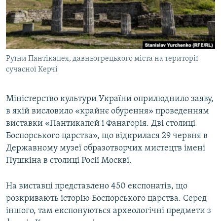
ВІДЕОУРОКИ «ELIFBE»
Русский
СВІДЧЕННЯ ОКУПАЦІЇ
Qırımtatar
УКРАЇНСЬКА ПРОБЛЕМА КРИМУ
Руїни Пантікапея, давньогрецького міста на території
ДОЛУЧАЙСЯ!
ІНФОГРАФІКА
сучасної Керчі
Міністерство культури України оприлюднило заяву,
Усі сайти RFE/RL
в якій висловило «крайнє обурення» проведенням
виставки «Пантикапей і Фанагорія. Дві столиці
Боспорського царства», що відкрилася 29 червня в
Державному музеї образотворчих мистецтв імені
Пушкіна в столиці Росії Москві.
На виставці представлено 450 експонатів, що
розкривають історію Боспорського царства. Серед
іншого, там експонуються археологічні предмети з