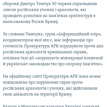
оборони Дмитро Тимчук 30 червня оприлюднив
список російських учених і археологів, які
проводять розкопки на пам'ятках архітектури в
анексованому Росією Криму.
За словами Тимчука, група «Інформаційний опір»,
координатором якої він є, має інформацію про
готовність Прокуратури АРК порушувати проти цих
російських археологів кримінальні справи,
оскільки їхні дії «порушують міжнародні конвенції
й українське законодавство про охорону пам'яток».
На офіційному сайті Прокуратури АРК поки немає
повідомлень про порушення справ проти
російських археологів і учених, які здійснювали
свою діяльність на території Криму.
Раніше в Міністерстві культури України заявляли