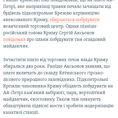
Раніше кримські ЗМІ повідомляли, що на плато Ай-
Петрі, яке наприкінці травня почало зачищати від
будівель підконтрольне Кремлю керівництво
анексованого Криму,
збираються побудувати
величезний торговий центр. Однак пізніше
російський голова Криму Сергій Аксьонов
повідомив
про плани побудувати там оглядовий
майданчик.
Зачистити плато від торгових точок влада Криму
збиралася два роки. Раніше Аксьонов заявляв, що
плато включать до складу Ялтинського гірсько-
лісового природного заповідника. Підконтрольні
Кремлю чиновники Криму обіцяють побудувати на
Ай-Петрі кам'яний лабіринт, парк, вертолітний
майданчик, екостоянку. Також там планують
облаштувати підвісні мости і зробити модернізацію
канатної станції.