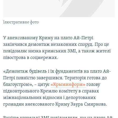
ВІДЕОУРОКИ «ELIFBE»
Русский
СВІДЧЕННЯ ОКУПАЦІЇ
Qırımtatar
Ілюстративне фото
УКРАЇНСЬКА ПРОБЛЕМА КРИМУ
ДОЛУЧАЙСЯ!
ІНФОГРАФІКА
У анексованому Криму на плато Ай-Петрі
закінчився демонтаж незаконних споруд. Про це
повідомляє низка кримських ЗМІ, а також жителі
Усі сайти RFE/RL
півострова в соцмережах.
«Демонтаж будівель і їх фундаментів на плато Ай-
Петрі повністю завершився. Територія готова до
благоустрою», – цитує
«Крыминформ»
голову
підконтрольного Кремлю комітету в справах
міжнаціональних відносин і депортованих
громадян анексованого Криму Заура Смирнова.