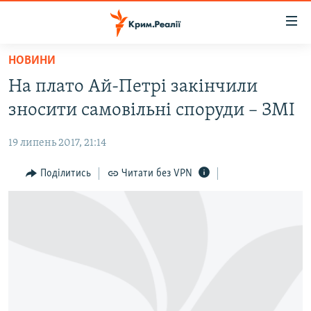
Доступність
посилання
Перейти
НОВИНИ
до
НОВИНИ
На плато Ай-Петрі закінчили
основного
ВОДА.КРИМ
матеріалу
зносити самовільні споруди – ЗМІ
ВІДЕО ТА ФОТО
Перейти
до
19 липень 2017, 21:14
ПОЛІТИКА
основної
БЛОГИ
Поділитись
Читати без VPN
навігації
Перейти
ПОГЛЯД
до
ІНТЕРВ'Ю
пошуку
ВСЕ ЗА ДЕНЬ
СПЕЦПРОЕКТИ
ЯК ОБІЙТИ БЛОКУВАННЯ
ДЕПОРТАЦІЯ