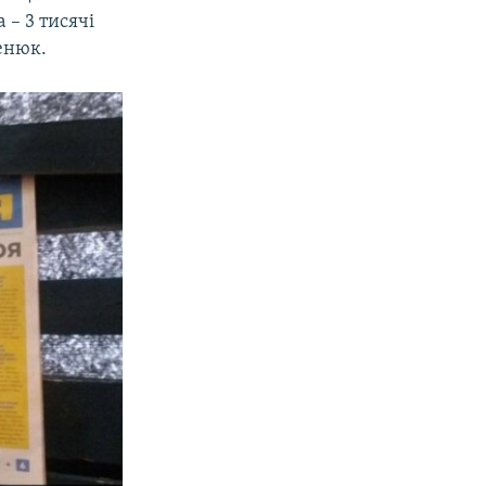
 – 3 тисячі
ренюк.