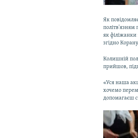
Як повідомля
політв'язням 
як філіжанки 
згідно Корану
Колишній пол
прийшов, підп
«Уся наша ак
хочемо перем
допомагаєш со