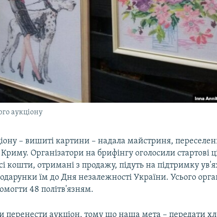
ого аукціону
іону – вишиті картини – надала майстриня, переселен
Криму. Організатори на брифінгу оголосили стартові ц
Усі кошти, отримані з продажу, підуть на підтримку ув'
подарунки їм до Дня незалежності України. Усього орг
омогти 48 політв'язням.
 перенести аукціон, тому що наша мета – передати х