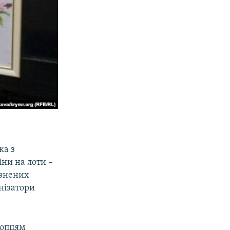
ка з
іни на лоти –
язнених
анізатори
лопцям