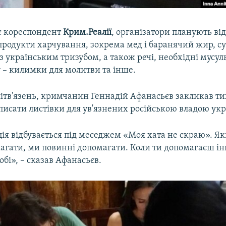
є кореспондент
Крим.Реалії
, організатори планують ві
продукти харчування, зокрема мед і баранячий жир, су
з українським тризубом, а також речі, необхідні мусу
 – килимки для молитви та інше.
ітв'язень, кримчанин Геннадій Афанасьєв закликав ти
исати листівки для ув'язнених російською владою укр
ція відбувається під меседжем «Моя хата не скраю». Я
агати, ми повинні допомагати. Коли ти допомагаєш і
бі», – сказав Афанасьєв.