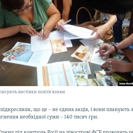
дписують листівки політв'язням
підкреслили, що це – не єдина акція, і вони планують 
гнення необхідної суми – 140 тисяч грн.
риму під контроль Росії на півострові ФСБ проводить р