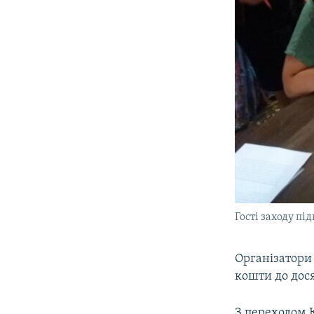
Гості заходу пі
Організатори 
кошти до дося
З переходом К