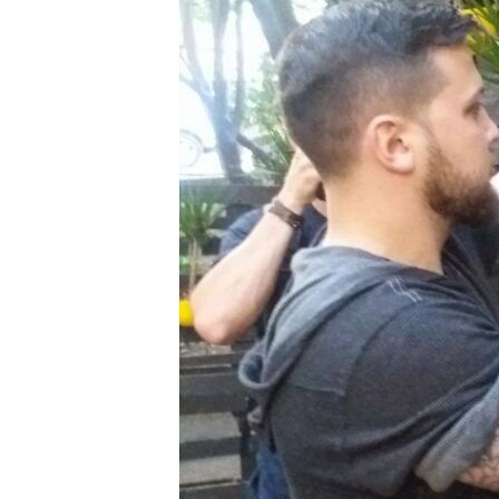
ВІДЕОУРОКИ «ELIFBE»
СВІДЧЕННЯ ОКУПАЦІЇ
УКРАЇНСЬКА ПРОБЛЕМА КРИМУ
ІНФОГРАФІКА