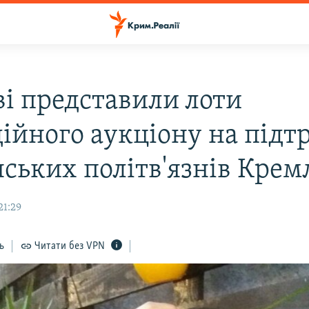
ві представили лоти
дійного аукціону на під
нських політв'язнів Крем
21:29
ь
Читати без VPN