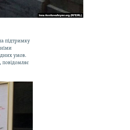
 на підтримку
шніми
одних умов.
, повідомляє