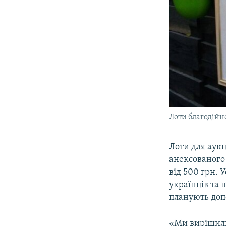
Лоти благодійн
Лоти для аукц
анексованого 
від 500 грн. 
українців та 
планують доп
«Ми вирішили