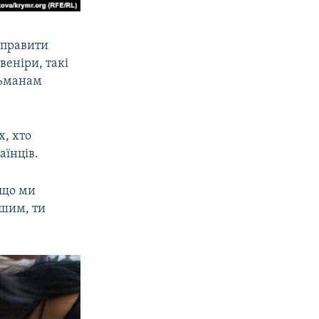
дправити
веніри, такі
льманам
х, хто
аїнців.
кщо ми
ншим, ти