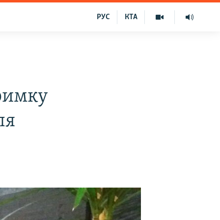
РУС
КТА
тримку
ля