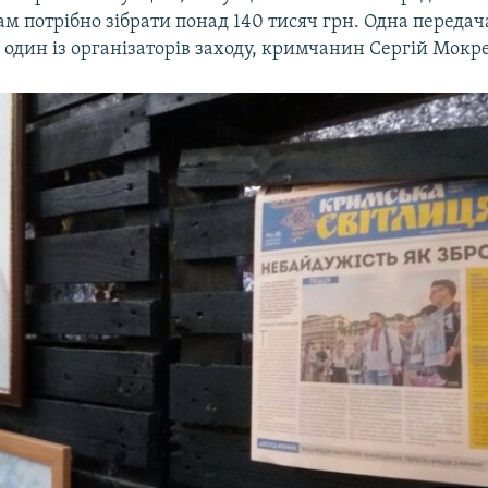
м потрібно зібрати понад 140 тисяч грн. Одна передача
в один із організаторів заходу, кримчанин Сергій Мок