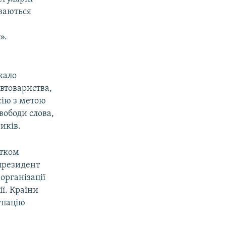
уваються
».
кало
втовариства,
сію з метою
вободи слова,
иків.
атком
 президент
організації
ї. Країни
упацію