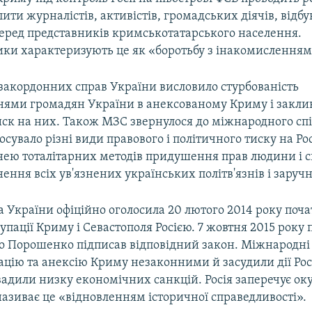
ити журналістів, активістів, громадських діячів, відб
еред представників кримськотатарського населення.
ки характеризують це як «боротьбу з інакомисленням
 закордонних справ України висловило стурбованість
нями громадян України в анексованому Криму і закли
ск на них. Також МЗС звернулося до міжнародного спі
осувало різні види правового і політичного тиску на Ро
ею тоталітарних методів придушення прав людини і с
нення всіх ув'язнених українських політв'язнів і заручн
 України офіційно оголосила 20 лютого 2014 року поч
упації Криму і Севастополя Росією. 7 жовтня 2015 року
о Порошенко підписав відповідний закон. Міжнародні 
цію та анексію Криму незаконними й засудили дії Росі
вадили низку економічних санкцій. Росія заперечує ок
називає це «відновленням історичної справедливості».