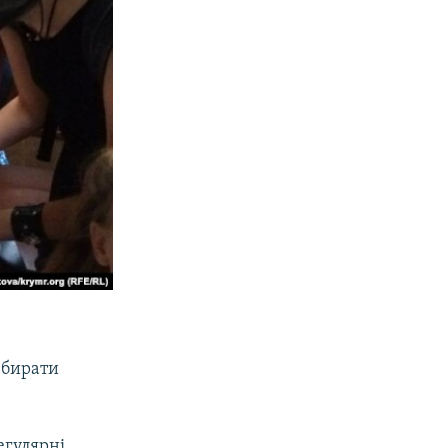
збирати
егулярні