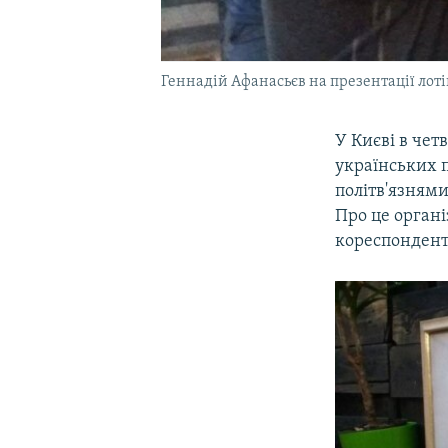
Геннадій Афанасьєв на презентації лоті
У Києві в чет
українських п
політв'язням
Про це органі
кореспонден