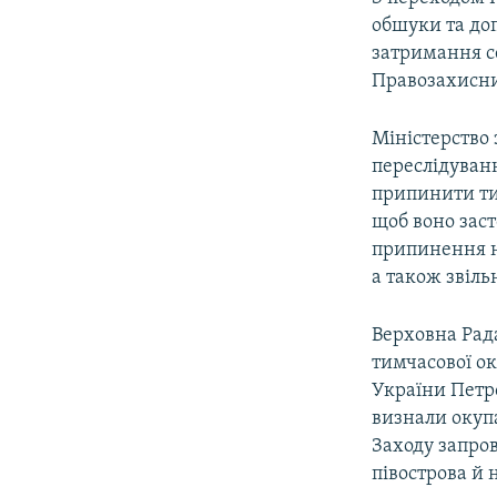
обшуки та доп
затримання с
Правозахисни
Міністерство
переслідуван
припинити ти
щоб воно заст
припинення н
а також звіль
Верховна Рада
тимчасової ок
України Петр
визнали окупа
Заходу запро
півострова й 