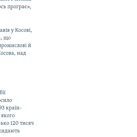
ось програє»,
вів у Косові,
в, що
 промислові й
Косова, над
бії
осило
93 країн-
 якого
зько 120 тисяч
дкидають