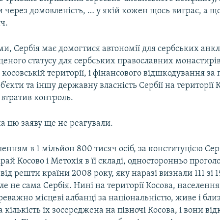
и через домовленість, … у якій кожен щось виграє, а щ
ч.
ми, Сербія має домогтися автономії для сербських анкла
щеного статусу для сербських православних монастирі
косовській території, і фінансового відшкодування за
б’єкти та іншу державну власність Сербії на території 
 втратив контроль.
а цю заяву ще не реагували.
ленням в 1 мільйон 800 тисяч осіб, за конституцією Сер
ай Косово і Метохія в її складі, односторонньо прогол
від решти країни 2008 року, яку наразі визнали 111 зі 1
ле не сама Сербія. Нині на території Косова, населення
еважно місцеві албанці за національністю, живе і бли
а кількість їх зосереджена на півночі Косова, і вони ві