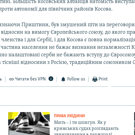
ині. Більшість косовських албанців натомість виступ
роти автономії для північних районів Косова.
визнаючи Приштини, був змушений піти на переговори
відносин на вимогу Європейського союзу, до якого пра
ленства і для Сербії, і для Косова є повна нормалізаці
а частина населення не бажає визнання незалежності К
чно налаштовані серби не бажають вступу до Євросоюзу
 тісніші відносини з Росією, традиційним союзником С
ь
Читати без VPN
Follow us
Print
ПРАВА ЛЮДИНИ
Мить – і ти шпигун. Як у
кримських судах розглядають
звинувачення в держзраді