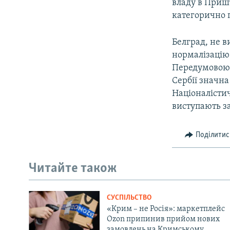
владу в Пришт
категорично п
Белград, не 
нормалізацію 
Передумовою ч
Сербії значн
Націоналісти
виступають за
Поділитис
Читайте також
СУСПІЛЬСТВО
«Крим – не Росія»: маркетплейс
Ozon припинив прийом нових
замовлень на Кримському