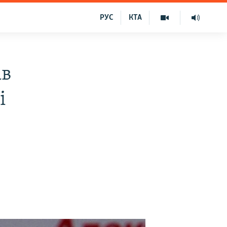
РУС
КТА
ав
і