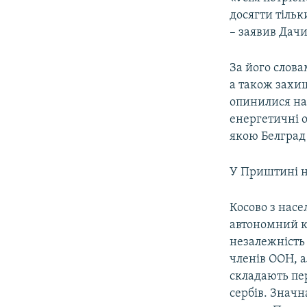
досягти тільк
– заявив Дачи
За його слова
а також захи
опинилися на 
енергетичні о
якою Белград
У Приштині н
Косово з насе
автономний кр
незалежність 
членів ООН, а
складають пер
сербів. Значн