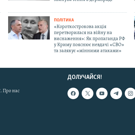
ПОЛІТИКА
«Короткострокова акція
перетворилася на війну на
виснаження»: Як пропаганда РФ
у Криму пояснює невдачі «СВО»
та залякує «мінними атаками»
ДОЛУЧАЙСЯ!
. Про нас