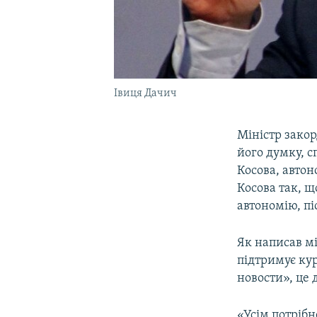
Івиця Дачич
Міністр зако
його думку, 
Косова, авто
Косова так, 
автономію, пі
Як написав мі
підтримує ку
новости», це 
«Усім потріб