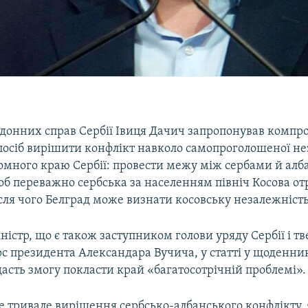
рдонних справ Сербії Івиця Дачич запропонував компр
спосіб вирішити конфлікт навколо самопроголошеної н
номного краю Сербії: провести межу між сербами й ал
щоб переважно сербська за населенням північ Косова о
сля чого Белград може визнати косовську незалежність
ністр, що є також заступником голови уряду Сербії і тв
рс президента Александара Вучича, у статті у щоденни
дасть змогу покласти край «багатосотрічній проблемі».
не тривале вирішення сербсько-албанського конфлікту,