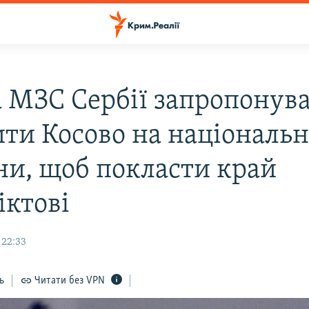
а МЗС Сербії запропонув
ити Косово на національн
ни, щоб покласти край
іктові
 22:33
ь
Читати без VPN