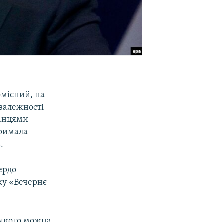
омісний, на
езалежності
банцями
тримала
.
ердо
ку «Вечернє
 якого можна