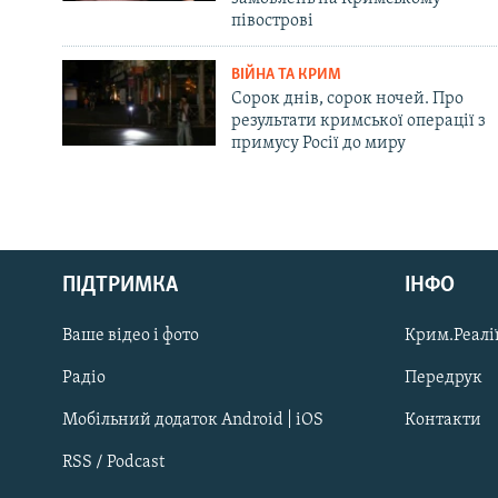
півострові
ВІЙНА ТА КРИМ
Сорок днів, сорок ночей. Про
результати кримської операції з
примусу Росії до миру
Русский
ПІДТРИМКА
ІНФО
Qırımtatar
Ваше відео і фото
Крим.Реалії
ДОЛУЧАЙСЯ!
Радіо
Передрук
Мобільний додаток Android | iOS
Контакти
RSS / Podcast
Усі сайти RFE/RL