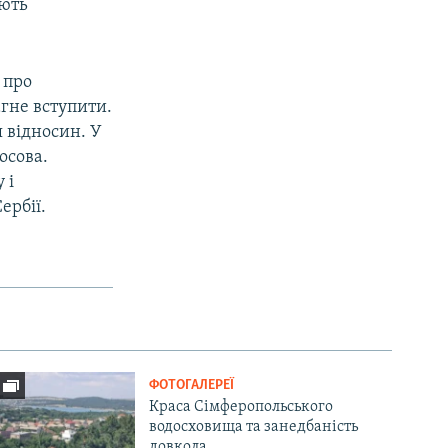
ають
 про
гне вступити.
я відносин. У
осова.
 і
ербії.
ФОТОГАЛЕРЕЇ
Краса Сімферопольського
водосховища та занедбаність
довкола