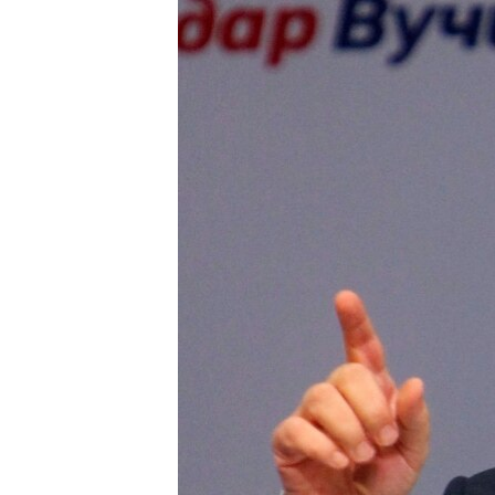
ВІДЕОУРОКИ «ELIFBE»
СВІДЧЕННЯ ОКУПАЦІЇ
УКРАЇНСЬКА ПРОБЛЕМА КРИМУ
ІНФОГРАФІКА