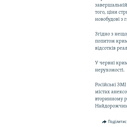
завершальній
того, ціни ст
новобудові з 
Згідно з нещ
попитом крим
відсотків реа
У червні кри
нерухомості.
Російські ЗМІ
містах анексо
вторинному ри
Найдорожчим 
Поділитис