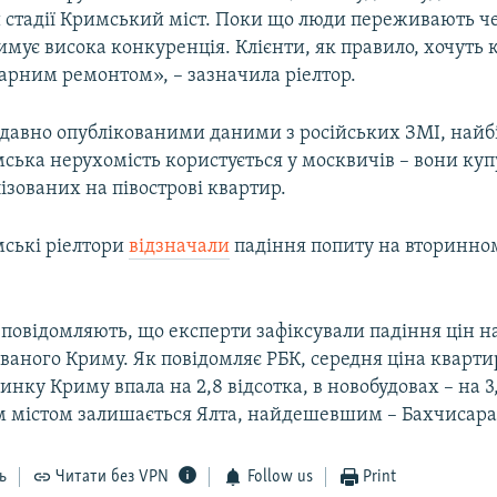
 стадії Кримський міст. Поки що люди переживають че
римує висока конкуренція. Клієнти, як правило, хочуть 
гарним ремонтом», – зазначила ріелтор.
одавно опублікованими даними з російських ЗМІ, най
ська нерухомість користується у москвичів – вони куп
лізованих на півострові квартир.
мські ріелтори
відзначали
падіння попиту на вторинно
 повідомляють, що експерти зафіксували падіння цін на
ваного Криму. Як повідомляє РБК, середня ціна кварти
нку Криму впала на 2,8 відсотка, в новобудовах – на 3,
містом залишається Ялта, найдешевшим – Бахчисара
ь
Читати без VPN
Follow us
Print