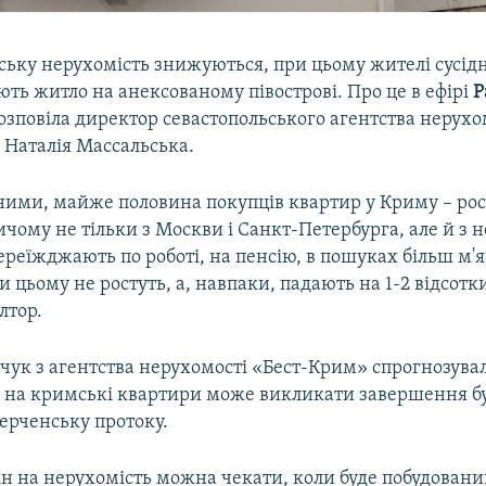
ьку нерухомість знижуються, при цьому жителі сусіднь
ть житло на анексованому півострові. Про це в ефірі
Р
озповіла директор севастопольського агентства нерухо
Наталія Массальська.
ними, майже половина покупців квартир у Криму – рос
чому не тільки з Москви і Санкт-Петербурга, але й з 
переїжджають по роботі, на пенсію, в пошуках більш м'
и цьому не ростуть, а, навпаки, падають на 1-2 відсотки
лтор.
чук з агентства нерухомості «Бест-Крим» спрогнозува
н на кримські квартири може викликати завершення б
ерченську протоку.
н на нерухомість можна чекати, коли буде побудований