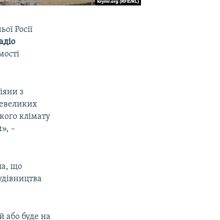
ої Росії
адіо
мості
іяни з
невеликих
якого клімату
», –
ла, що
удівництва
 або буде на