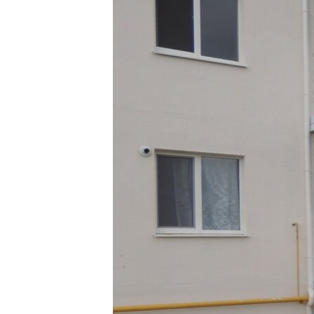
ВІДЕОУРОКИ «ELIFBE»
СВІДЧЕННЯ ОКУПАЦІЇ
УКРАЇНСЬКА ПРОБЛЕМА КРИМУ
ІНФОГРАФІКА