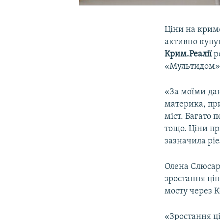
Ціни на кримс
активно купую
Крим.Реалії
р
«Мультидом» 
«За моїми да
материка, при
міст. Багато 
тощо. Ціни пр
зазначила ріе
Олена Слюсар
зростання ці
мосту через К
«Зростання ці