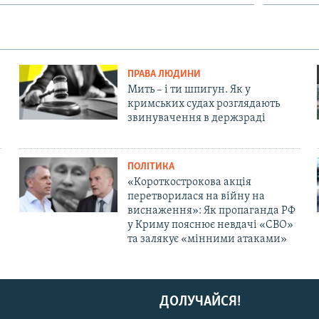
ПРАВА ЛЮДИНИ
Мить – і ти шпигун. Як у
кримських судах розглядають
звинувачення в держзраді
ПОЛІТИКА
«Короткострокова акція
перетворилася на війну на
виснаження»: Як пропаганда РФ
у Криму пояснює невдачі «СВО»
та залякує «мінними атаками»
ДОЛУЧАЙСЯ!