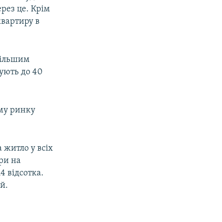
рез це. Крім
квартиру в
більшим
ують до 40
му ринку
 житло у всіх
ри на
4 відсотка.
й.