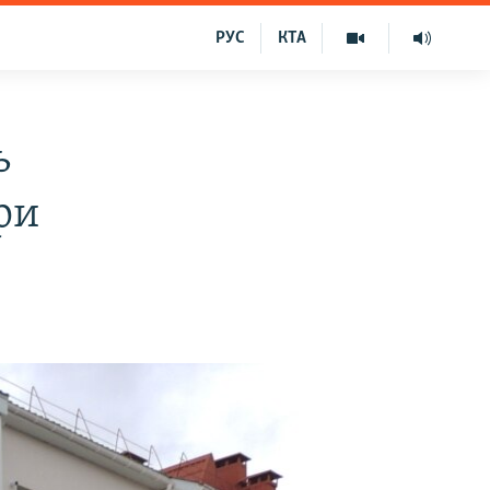
РУС
КТА
ь
ри