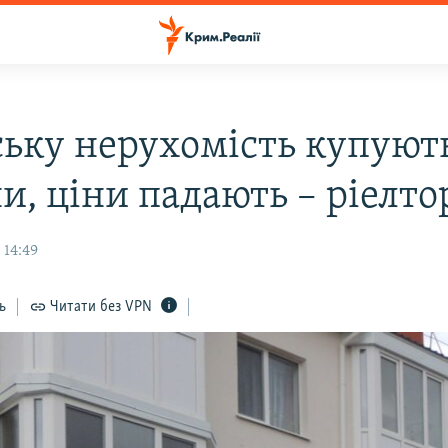
ьку нерухомість купуют
и, ціни падають – ріелто
 14:49
ь
Читати без VPN