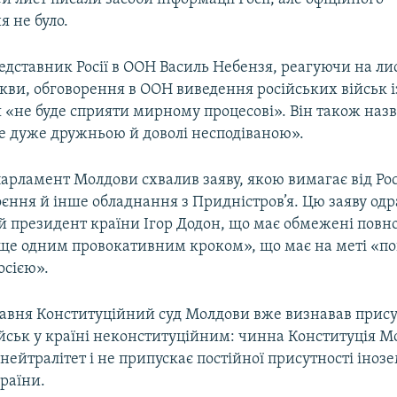
 не було.
дставник Росії в ООН Василь Небензя, реагуючи на лис
кви, обговорення в ООН виведення російських військ і
 «не буде сприяти мирному процесові». Він також назв
 дуже дружньою й доволі несподіваною».
арламент Молдови схвалив заяву, якою вимагає від Рос
оєння й інше обладнання з Придністров’я. Цю заяву одр
й президент країни Ігор Додон, що має обмежені повн
«ще одним провокативним кроком», що має на меті «п
осією».
равня Конституційний суд Молдови вже визнавав прису
ійськ у країні неконституційним: чинна Конституція 
 нейтралітет і не припускає постійної присутності іноз
країни.