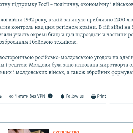
тотну підтримку Росії – політичну, економічну і військов
лої війни 1992 року, в якій загинуло приблизно 1200 
атив контроль над цим регіоном країни. В тій війні на 
узяли участь окремі бійці й цілі підрозділи й частини р
м озброєнням і бойовою технікою.
 двосторонньою російсько-молдовською угодою на адмі
ям і рештою Молдови була започаткована миротворча о
ських і молдовських військ, а також збройних формува
ь
Читати без VPN
Follow us
Print
СУСПІЛЬСТВО