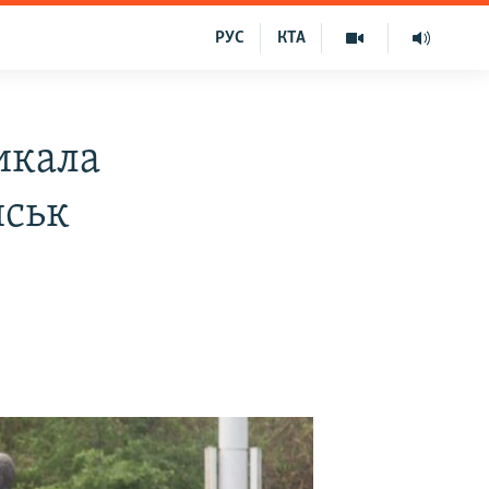
РУС
КТА
икала
йськ