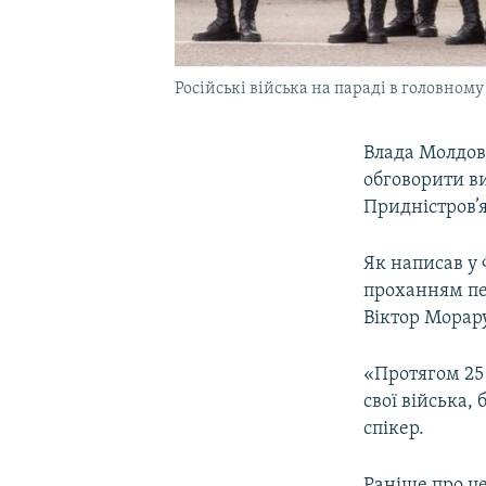
Російські війська на параді в головному
Влада Молдов
обговорити ви
Придністров’я
Як написав у 
проханням пе
Віктор Морару
«Протягом 25 
свої війська,
спікер.
Раніше про це