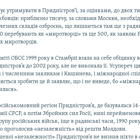
ує утримувати в Придністров’ї, за оцінками, до двох ти
бовців: приблизно тисячу, за словами Москви, необхі
чезних складів озброєнь, що лишаються там ще з радян
 перебувають як «миротворці» та ще 500, як заявляє Ро
их миротворців.
аміті ОБСЄ 1999 року в Стамбулі взяла на себе обіцянку 
дністров’я до 2002 року, але не виконала її. Усупереч ц
 і численним закликам і Кишинева, і міжнародної спіл
яється зробити це й заявляє, що і не виведе, бо «міжн
илася».
ійськомовний регіон Придністров’я, де базувалася 14-
мії СРСР, а потім Збройних сил Росії, нині перейменов
упу російських військ, іще в радянські часи, 1990 року
о проголосив «незалежність» від решти Молдови.
ної «незалежності» Придністров’я не визнав ніхто в с