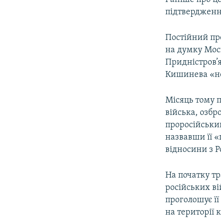
підтвердження
Постійний пре
на думку Мос
Придністров’я
Кишинева «не
Місяць тому п
війська, озбр
проросійськи
назвавши її 
відносини з Р
На початку т
російських в
проголошує її
на території 