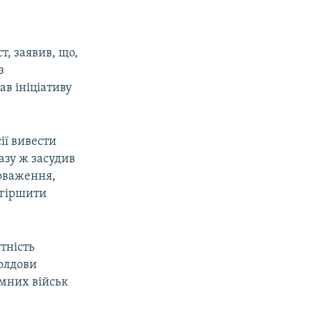
т, заявив, що,
з
ав ініціативу
ії вивести
азу ж засудив
оваження,
огіршити
тність
Молдови
емних військ