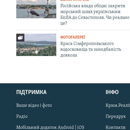
Російська влада обіцяє закрити
морський шлях українським
БпЛА до Севастополя. Чи реально
це?
ФОТОГАЛЕРЕЇ
Краса Сімферопольського
водосховища та занедбаність
довкола
Русский
ПІДТРИМКА
ІНФО
Qırımtatar
Ваше відео і фото
Крим.Реалії
ДОЛУЧАЙСЯ!
Радіо
Передрук
Мобільний додаток Android | iOS
Контакти