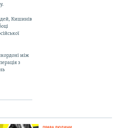
у.
людей, Кишинів
боці
осійської
нкордоні між
перація з
нь
ПРАВА ЛЮДИНИ