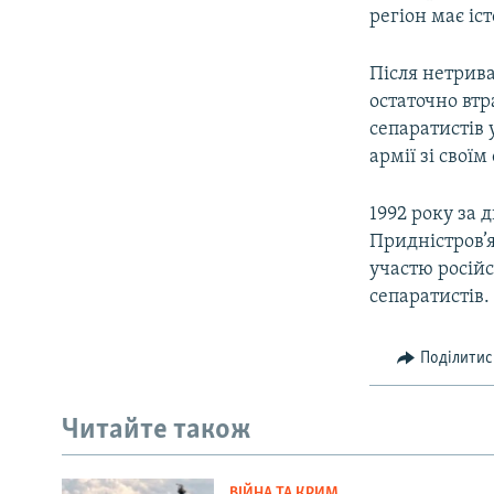
регіон має іс
Після нетрива
остаточно втр
сепаратистів 
армії зі свої
1992 року за
Придністров’
участю росій
сепаратистів.
Поділитис
Читайте також
ВІЙНА ТА КРИМ