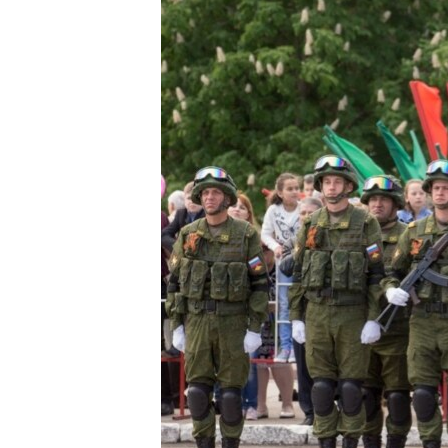
ВІДЕОУРОКИ «ELIFBE»
СВІДЧЕННЯ ОКУПАЦІЇ
УКРАЇНСЬКА ПРОБЛЕМА КРИМУ
ІНФОГРАФІКА