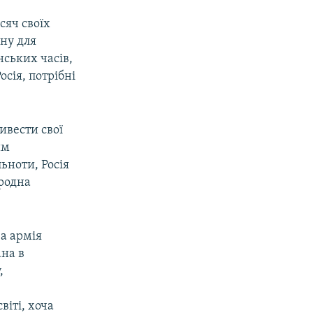
сяч своїх
дну для
ських часів,
сія, потрібні
вивести свої
им
ьноти, Росія
ародна
а армія
ана в
,
віті, хоча