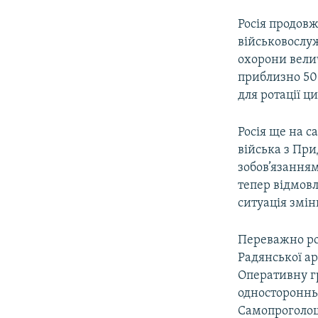
Росія продовж
військовослуж
охорони вели
приблизно 500
для ротації ц
Росія ще на с
війська з При
зобов’язанням
тепер відмовл
ситуація змін
Переважно рос
Радянської ар
Оперативну гр
одностороннь
Самопроголоше