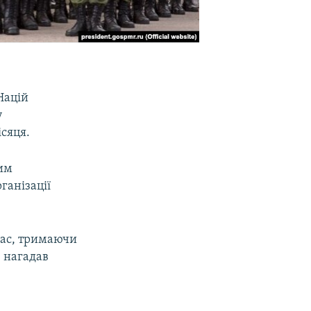
Націй
у
ісяця.
ким
ганізації
 нас, тримаючи
– нагадав