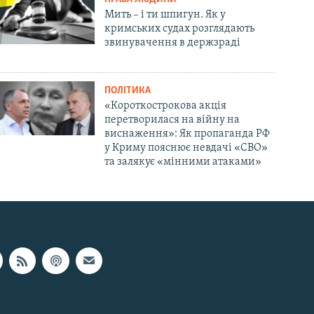
Мить – і ти шпигун. Як у
кримських судах розглядають
звинувачення в держзраді
ПОЛІТИКА
«Короткострокова акція
перетворилася на війну на
виснаження»: Як пропаганда РФ
у Криму пояснює невдачі «СВО»
та залякує «мінними атаками»