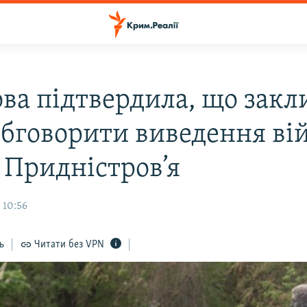
ва підтвердила, що закл
бговорити виведення ві
з Придністров’я
 10:56
ь
Читати без VPN