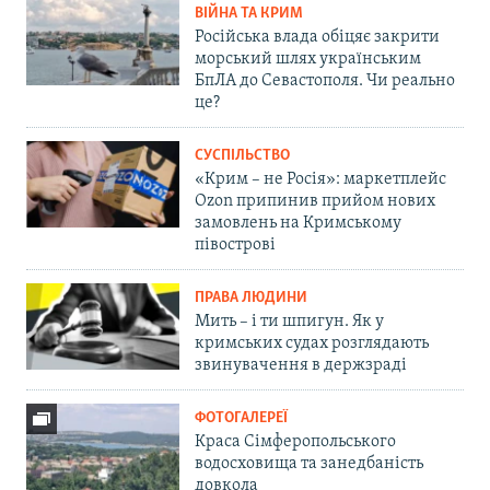
ВІЙНА ТА КРИМ
Російська влада обіцяє закрити
морський шлях українським
БпЛА до Севастополя. Чи реально
це?
СУСПІЛЬСТВО
«Крим – не Росія»: маркетплейс
Ozon припинив прийом нових
замовлень на Кримському
півострові
ПРАВА ЛЮДИНИ
Мить – і ти шпигун. Як у
кримських судах розглядають
звинувачення в держзраді
ФОТОГАЛЕРЕЇ
Краса Сімферопольського
водосховища та занедбаність
довкола