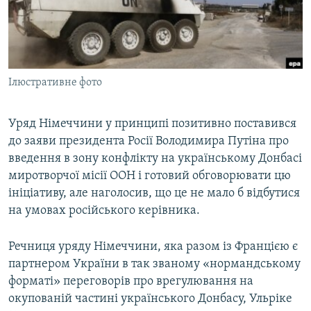
ВІДЕОУРОКИ «ELIFBE»
Русский
СВІДЧЕННЯ ОКУПАЦІЇ
Qırımtatar
УКРАЇНСЬКА ПРОБЛЕМА КРИМУ
Ілюстративне фото
ДОЛУЧАЙСЯ!
ІНФОГРАФІКА
Уряд Німеччини у принципі позитивно поставився
до заяви президента Росії Володимира Путіна про
Усі сайти RFE/RL
введення в зону конфлікту на українському Донбасі
миротворчої місії ООН і готовий обговорювати цю
ініціативу, але наголосив, що це не мало б відбутися
на умовах російського керівника.
Речниця уряду Німеччини, яка разом із Францією є
партнером України в так званому «нормандському
форматі» переговорів про врегулювання на
окупованій частині українського Донбасу, Ульріке