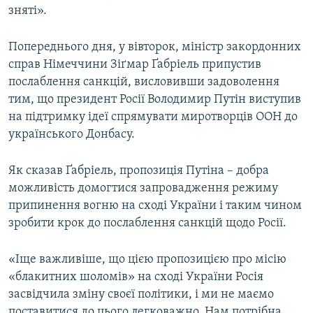
зняті».
Попереднього дня, у вівторок, міністр закордонних
справ Німеччини Зіґмар Ґабріель припустив
послаблення санкцій, висловивши задоволення
тим, що президент Росії Володимир Путін виступив
на підтримку ідеї спрямувати миротворців ООН до
українського Донбасу.
Як сказав Ґабріель, пропозиція Путіна – добра
можливість домогтися запровадження режиму
припинення вогню на сході України і таким чином
зробити крок до послаблення санкцій щодо Росії.
«Іще важливіше, що цією пропозицією про місію
«блакитних шоломів» на сході України Росія
засвідчила зміну своєї політики, і ми не маємо
поставитися до цього легковажно. Нам потрібна