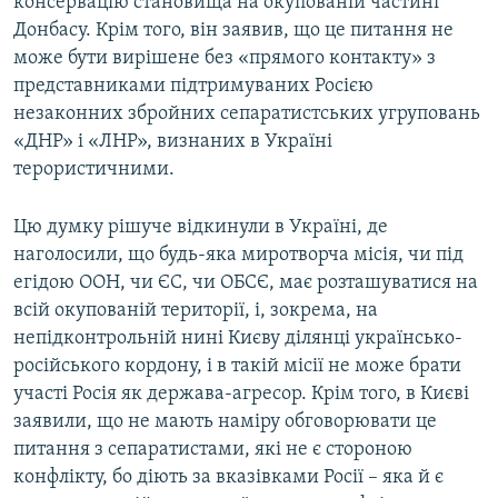
консервацію становища на окупованій частині
Донбасу. Крім того, він заявив, що це питання не
може бути вирішене без «прямого контакту» з
представниками підтримуваних Росією
незаконних збройних сепаратистських угруповань
«ДНР» і «ЛНР», визнаних в Україні
терористичними.
Цю думку рішуче відкинули в Україні, де
наголосили, що будь-яка миротворча місія, чи під
егідою ООН, чи ЄС, чи ОБСЄ, має розташуватися на
всій окупованій території, і, зокрема, на
непідконтрольній нині Києву ділянці українсько-
російського кордону, і в такій місії не може брати
участі Росія як держава-агресор. Крім того, в Києві
заявили, що не мають наміру обговорювати це
питання з сепаратистами, які не є стороною
конфлікту, бо діють за вказівками Росії – яка й є