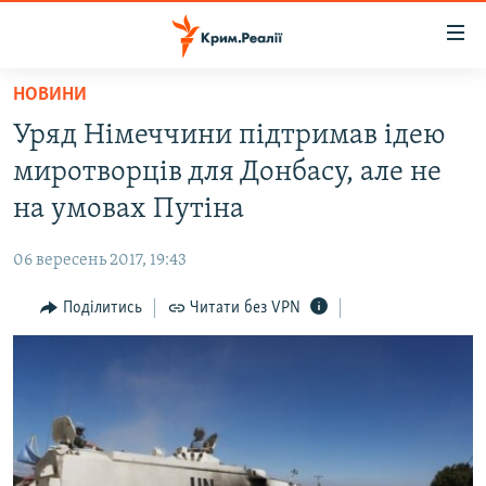
Доступність
посилання
Перейти
НОВИНИ
до
НОВИНИ
Уряд Німеччини підтримав ідею
основного
ВОДА.КРИМ
матеріалу
миротворців для Донбасу, але не
ВІДЕО ТА ФОТО
Перейти
на умовах Путіна
до
ПОЛІТИКА
основної
06 вересень 2017, 19:43
БЛОГИ
навігації
Перейти
Поділитись
Читати без VPN
ПОГЛЯД
до
ІНТЕРВ'Ю
пошуку
ВСЕ ЗА ДЕНЬ
СПЕЦПРОЕКТИ
ЯК ОБІЙТИ БЛОКУВАННЯ
ДЕПОРТАЦІЯ