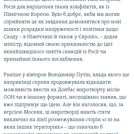
Росія для вирішення таких конфліктів, як із
Північною Кореєю. Було б добре, якби ми могли
сприйняти це як завдання домовлятися про нові
шляхи розрядки напруженості і політики щодо
Сходу – в Німеччині й також у Європі», – додав
міністр, відомий своєю прихильністю до ідеї
якнайшвидшого зняття санкцій із Росії чи
принаймні їхнього послаблення.
Раніше у вівторок Володимир Путін, влада якого ще
наприкінці серпня продовжувала відкидати
можливість ввести на Донбас миротворчу місію
ООН чи в іншому форматі, несподівано заявив, що
вже підтримує цю ідею. Але він наголосив, що, за
версією Москви, ці миротворці мають стати
виключно на лінії розмежування сторін «і ні на
яких інших територіях» – що означало б