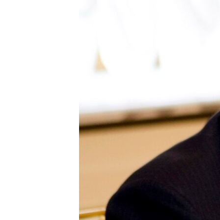
ВІДЕОУРОКИ «ELIFBE»
СВІДЧЕННЯ ОКУПАЦІЇ
УКРАЇНСЬКА ПРОБЛЕМА КРИМУ
ІНФОГРАФІКА