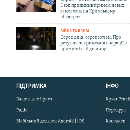
Ozon припинив прийом нових
замовлень на Кримському
півострові
ВІЙНА ТА КРИМ
Сорок днів, сорок ночей. Про
результати кримської операції з
примусу Росії до миру
Русский
ПІДТРИМКА
ІНФО
Qırımtatar
Ваше відео і фото
Крим.Реалії
ДОЛУЧАЙСЯ!
Радіо
Передрук
Мобільний додаток Android | iOS
Контакти