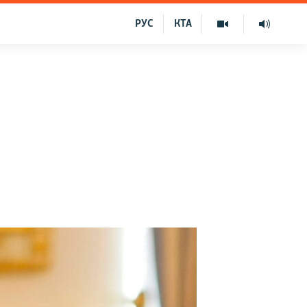
РУС
КТА