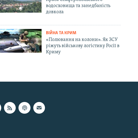
водосховища та занедбаність
довкола
ВІЙНА ТА КРИМ
«Полювання на колони». Як ЗСУ
ріжуть військову логістику Росії в
Криму