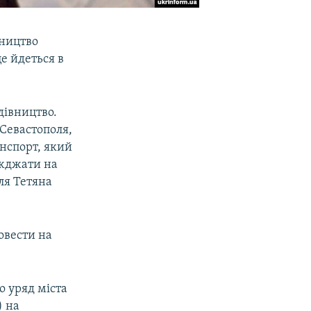
вництво
е йдеться в
дівництво.
 Севастополя,
анспорт, який
їжджати на
ля Тетяна
овести на
о уряд міста
) на