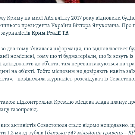
у Криму на мисі Айя влітку 2017 року відновили буді
ишнього президента України Віктора Януковича. Про ц
і журналістів
Крим.Реалії ТВ
.
 зо два тому з'явилася інформація, що відновлюється бу
нії немісцеві, тому що ті будматеріали, що їх везуть із
і доїжджають до об'єкта, там перевантажуються на тр
ині на об'єкті. Тобто місцевим не довіряють навіть за
єкта», –повідомила журналіст-розслідувач із Севастопо
, також підконтрольна Кремлю місцева влада планує пр
ацу газопровід.
ких активістів Севастополя стало відомо нещодавно, щ
ти 1,2 млрд рублів (
близько 547 мільйонів гривень – КР