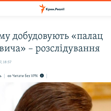
му добудовують «палац
вича» – розслідування
, 18:57
ь
Читати без VPN