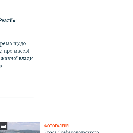
еалії»
:​
крема щодо
, про масові
ржавної влади
в
ФОТОГАЛЕРЕЇ
Краса Сімферопольського