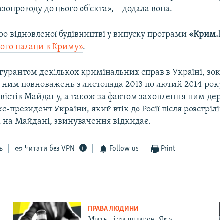
зопроводу до цього об'єкта», – додала вона.
ро відновленої будівництві у випуску програми
«Крим.Р
його палаци в Криму»
.
ігурантом декількох кримінальних справ в Україні, зо
ним повноважень з листопада 2013 по лютий 2014 року
ивістів Майдану, а також за фактом захоплення ним де
кс-президент України, який втік до Росії після розстрілі
 на Майдані, звинувачення відкидає.
ь
Читати без VPN
Follow us
Print
ПРАВА ЛЮДИНИ
Мить – і ти шпигун. Як у