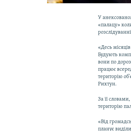
У анексованом
«палацу» кол
розслідуванн
«Десь місяців
Будують компа
вони по дороз
працює всеред
територію об'
Рихтун.
За її словами
територію пал
«Від громадсь
планує виділи