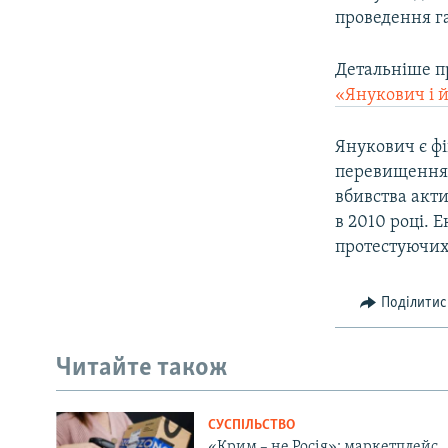
проведення га
Детальніше п
«Янукович і 
Янукович є ф
перевищення 
вбивства акт
в 2010 році. Е
протестуючих
Поділитис
Читайте також
СУСПІЛЬСТВО
«Крим – не Росія»: маркетплейс