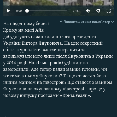
ВІДЕОУРОКИ «ELIFBE»
Русский
0:00
27:57
СВІДЧЕННЯ ОКУПАЦІЇ
Qırımtatar
Завантажити на комп'ютер
На південному березі
УКРАЇНСЬКА ПРОБЛЕМА КРИМУ
Криму на мисі Айя
ДОЛУЧАЙСЯ!
ІНФОГРАФІКА
добудовують палац колишнього президента
України Віктора Януковича. На цей секретний
об’єкт журналісти змогли потрапити та
зафільмувати його лише після Януковича з України
Усі сайти RFE/RL
у 2014 році. На кілька років будівництво
заморозили. Але тепер палац майже готовий. Чи
житиме в ньому Янукович? Та що сталося з його
іншим майном на півострові? Що сталося з майном
Януковича на окупованому півострові – про це у
новому випуску програми «Крим.Реалії».