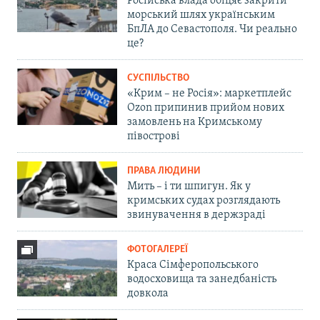
Російська влада обіцяє закрити
морський шлях українським
БпЛА до Севастополя. Чи реально
це?
СУСПІЛЬСТВО
«Крим – не Росія»: маркетплейс
Ozon припинив прийом нових
замовлень на Кримському
півострові
ПРАВА ЛЮДИНИ
Мить – і ти шпигун. Як у
кримських судах розглядають
звинувачення в держзраді
ФОТОГАЛЕРЕЇ
Краса Сімферопольського
водосховища та занедбаність
довкола