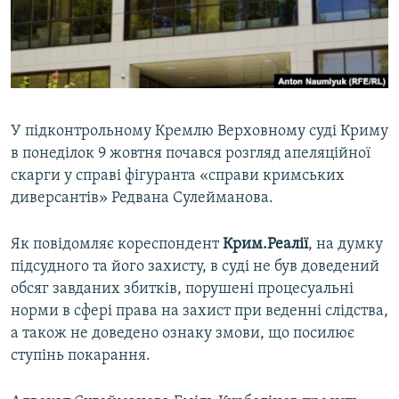
ВІДЕОУРОКИ «ELIFBE»
Русский
СВІДЧЕННЯ ОКУПАЦІЇ
Qırımtatar
УКРАЇНСЬКА ПРОБЛЕМА КРИМУ
ДОЛУЧАЙСЯ!
ІНФОГРАФІКА
У підконтрольному Кремлю Верховному суді Криму
в понеділок 9 жовтня почався розгляд апеляційної
скарги у справі фігуранта «справи кримських
Усі сайти RFE/RL
диверсантів» Редвана Сулейманова.
Як повідомляє кореспондент
Крим.Реалії
, на думку
підсудного та його захисту, в суді не був доведений
обсяг завданих збитків, порушені процесуальні
норми в сфері права на захист при веденні слідства,
а також не доведено ознаку змови, що посилює
ступінь покарання.