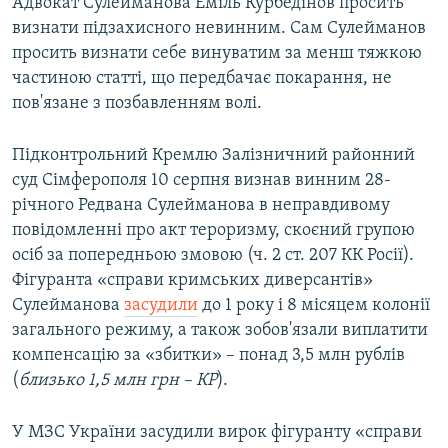
Адвокат Сулейманова Еміль Курбедінов просить
визнати підзахисного невинним. Сам Сулейманов
просить визнати себе винуватим за менш тяжкою
частиною статті, що передбачає покарання, не
пов'язане з позбавленням волі.
Підконтрольний Кремлю Залізничний районний
суд Сімферополя 10 серпня визнав винним 28-
річного Редвана Сулейманова в неправдивому
повідомленні про акт тероризму, скоєний групою
осіб за попередньою змовою (ч. 2 ст. 207 КК Росії).
Фігуранта «справи кримських диверсантів»
Сулейманова
засудили
до 1 року і 8 місяцем колонії
загального режиму, а також зобов'язали виплатити
компенсацію за «збитки» – понад 3,5 млн рублів
(
близько 1,5 млн грн – КР
).
У МЗС України засудили вирок фігуранту «справи