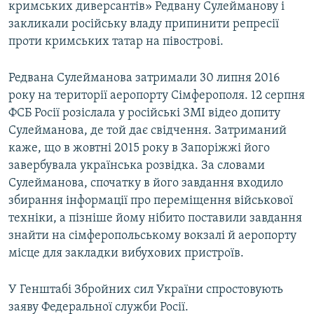
кримських диверсантів» Редвану Сулейманову і
закликали російську владу припинити репресії
проти кримських татар на півострові.
Редвана Сулейманова затримали 30 липня 2016
року на території аеропорту Сімферополя. 12 серпня
ФСБ Росії розіслала у російські ЗМІ відео допиту
Сулейманова, де той дає свідчення. Затриманий
каже, що в жовтні 2015 року в Запоріжжі його
завербувала українська розвідка. За словами
Сулейманова, спочатку в його завдання входило
збирання інформації про переміщення військової
техніки, а пізніше йому нібито поставили завдання
знайти на сімферопольському вокзалі й аеропорту
місце для закладки вибухових пристроїв.
У Генштабі Збройних сил України спростовують
заяву Федеральної служби Росії.