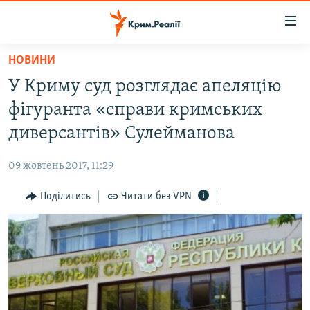
Доступність
посилання
Перейти
НОВИНИ
до
НОВИНИ
У Криму суд розглядає апеляцію
основного
ВОДА.КРИМ
матеріалу
фігуранта «справи кримських
ВІДЕО ТА ФОТО
Перейти
диверсантів» Сулейманова
до
ПОЛІТИКА
основної
09 жовтень 2017, 11:29
БЛОГИ
навігації
Перейти
Поділитись
Читати без VPN
ПОГЛЯД
до
ІНТЕРВ'Ю
пошуку
ВСЕ ЗА ДЕНЬ
СПЕЦПРОЕКТИ
ЯК ОБІЙТИ БЛОКУВАННЯ
ДЕПОРТАЦІЯ