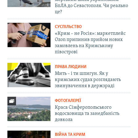
БпЛА до Севастополя. Чи реально
це?
СУСПІЛЬСТВО
«Крим – не Росія»: маркетплейс
Ozon припинив прийом нових
замовлень на Кримському
півострові
ПРАВА ЛЮДИНИ
Мить – і ти шпигун. Як у
кримських судах розглядають
звинувачення в держзраді
ФОТОГАЛЕРЕЇ
Краса Сімферопольського
водосховища та занедбаність
довкола
ВІЙНА ТА КРИМ