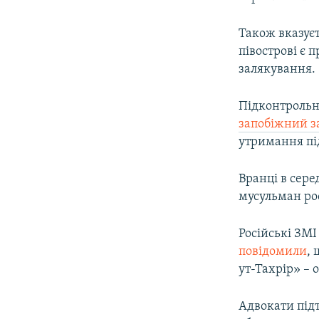
Також вказує
півострові є 
залякування.
Підконтрольн
запобіжний з
утримання під
Вранці в сере
мусульман ро
Російські ЗМІ
повідомили
,
ут-Тахрір» – 
Адвокати під