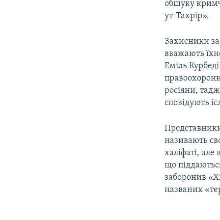
обшуку кримч
ут-Тахрір».
Захисники за
вважають їхн
Еміль Курбеді
правоохоронн
росіяни, тад
сповідують іс
Представники 
називають св
халіфаті, але
що піддаються
заборонив «Хі
названих «т