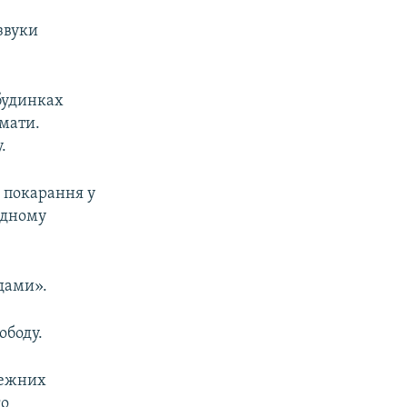
 звуки
 будинках
имати.
.
 покарання у
 одному
дами».
ободу.
лежних
го