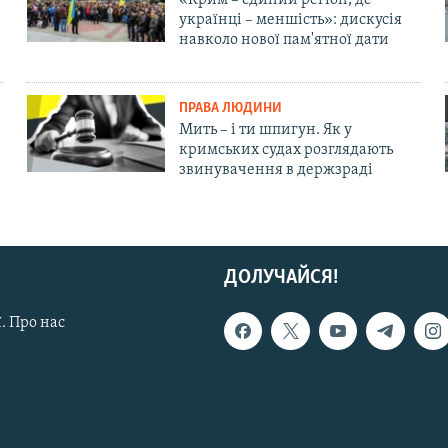
українці – меншість»: дискусія
навколо нової пам'ятної дати
ПРАВА ЛЮДИНИ
Мить – і ти шпигун. Як у
кримських судах розглядають
звинувачення в держзраді
ДОЛУЧАЙСЯ!
. Про нас