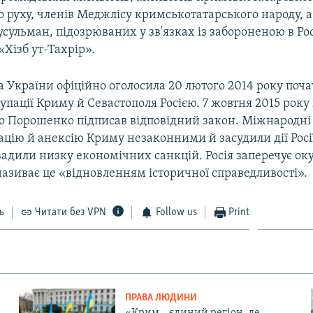
 руху, членів Меджлісу кримськотатарського народу, 
ульман, підозрюваних у зв'язках із забороненою в Рос
«Хізб ут-Тахрір».
 України офіційно оголосила 20 лютого 2014 року поч
упації Криму й Севастополя Росією. 7 жовтня 2015 рок
о Порошенко підписав відповідний закон. Міжнародні 
цію й анексію Криму незаконними й засудили дії Росі
вадили низку економічних санкцій. Росія заперечує ок
називає це «відновленням історичної справедливості».
ь
Читати без VPN
Follow us
Print
ПРАВА ЛЮДИНИ
«Крим – єдиний регіон, де