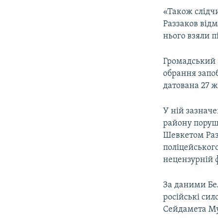
«Також слідч
Раззаков відм
нього взяли п
Громадський а
обрання запоб
датована 27 ж
У ній зазначе
району поруш
Шевкетом Раз
поліцейського
нецензурній 
За даними Бел
російські си
Сейдамета Му