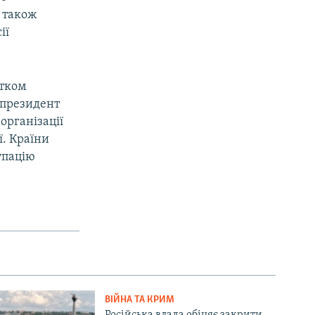
а також
ії
атком
у президент
організації
ї. Країни
упацію
ВІЙНА ТА КРИМ
Російська влада обіцяє закрити