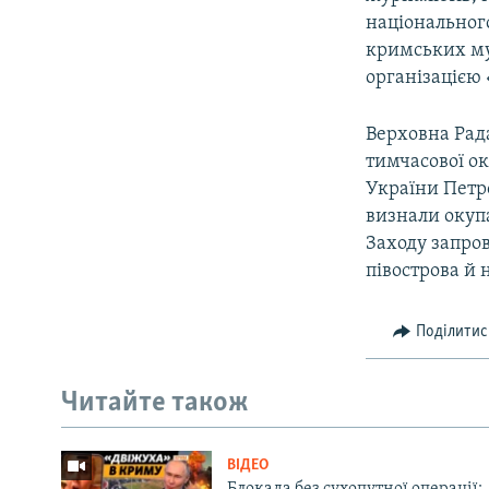
національного
кримських мус
організацією 
Верховна Рада
тимчасової ок
України Петр
визнали окупа
Заходу запро
півострова й 
Поділитис
Читайте також
ВІДЕО
Блокада без сухопутної операції: