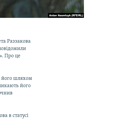
та Раззакова
 повідомили
». Про це
о його шляхом
ликають його
точнив
ва в статусі