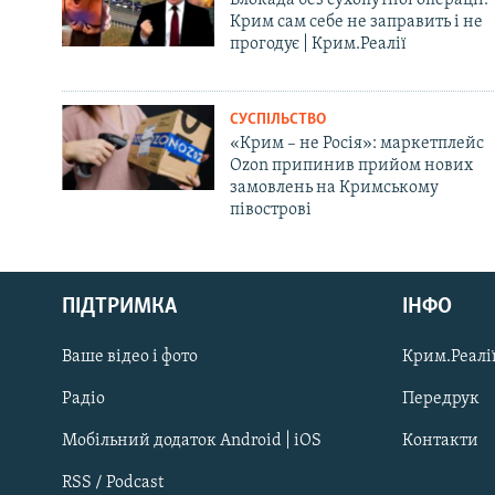
Крим сам себе не заправить і не
прогодує | Крим.Реалії
СУСПІЛЬСТВО
«Крим – не Росія»: маркетплейс
Ozon припинив прийом нових
замовлень на Кримському
півострові
Русский
ПІДТРИМКА
ІНФО
Qırımtatar
Ваше відео і фото
Крим.Реалії
ДОЛУЧАЙСЯ!
Радіо
Передрук
Мобільний додаток Android | iOS
Контакти
RSS / Podcast