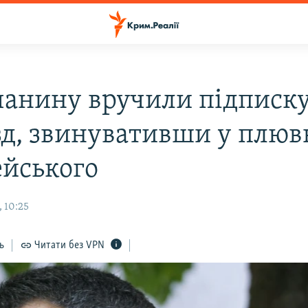
анину вручили підписку
зд, звинувативши у плюв
ейського
 10:25
ь
Читати без VPN