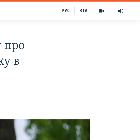
РУС
КТА
 про
ку в