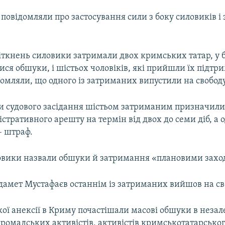
 повідомляли про застосування сили з боку силовиків і
зіткнень силовики затримали двох кримських татар, у
ися обшуки, і шістьох чоловіків, які прийшли їх підтр
омляли, що одного із затриманих випустили на свободу
и судового засідання шістьом затриманим призначили
істративного арешту на термін від двох до семи діб, а
 штраф.
ловики назвали обшуки й затримання «плановими захо
йдамет Мустафаєв останнім із затриманих вийшов на св
кої анексії в Криму почастішали масові обшуки в неза
громадських активістів, активістів кримськотатарсько