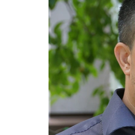
ВІДЕОУРОКИ «ELIFBE»
СВІДЧЕННЯ ОКУПАЦІЇ
УКРАЇНСЬКА ПРОБЛЕМА КРИМУ
ІНФОГРАФІКА