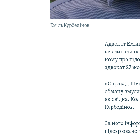
Еміль Курбедінов
Адвокат Еміл
викликали на 
йому про підо
адвокат 27 ж
«Справді, Шев
обману змуси
як свідка. Ко
Курбедінов.
За його інфор
підозрюваног