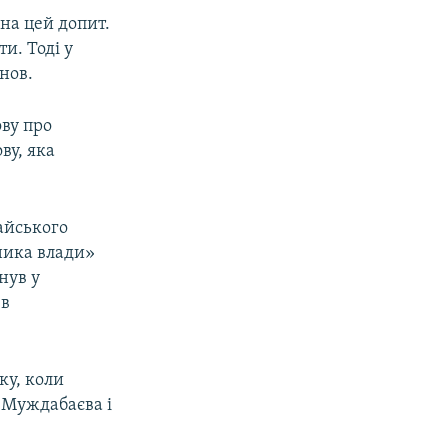
на цей допит.
и. Тоді у
інов.
ову про
ву, яка
айського
ника влади»
нув у
 в
ку, коли
 Муждабаєва і