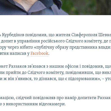
ь Курбедінов повідомив, що жителя Сімферополя Шевке
допит в управління російського Слідчого комітету, де
зру через нібито «публічну образу представника влади
овтня написав у
Facebook
.
кет Раззаков зв'язався з нашим офісом і повідомив, щ
ли прийти до Слідчого комітету, повідомивши, що вик
ли ж він з'явився, то дізнався, що є підозрюваним», – у
мацією, слідчий повідомляв про намір допитати Раззако
о з використанням відеокамери.