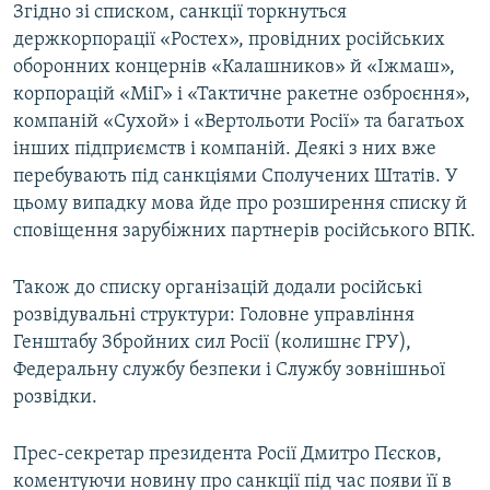
Згідно зі списком, санкції торкнуться
держкорпорації «Ростех», провідних російських
оборонних концернів «Калашников» й «Іжмаш»,
корпорацій «МіГ» і «Тактичне ракетне озброєння»,
компаній «Сухой» і «Вертольоти Росії» та багатьох
інших підприємств і компаній. Деякі з них вже
перебувають під санкціями Сполучених Штатів. У
цьому випадку мова йде про розширення списку й
сповіщення зарубіжних партнерів російського ВПК.
Також до списку організацій додали російські
розвідувальні структури: Головне управління
Генштабу Збройних сил Росії (колишнє ГРУ),
Федеральну службу безпеки і Службу зовнішньої
розвідки.
Прес-секретар президента Росії Дмитро Пєсков,
коментуючи новину про санкції під час появи її в