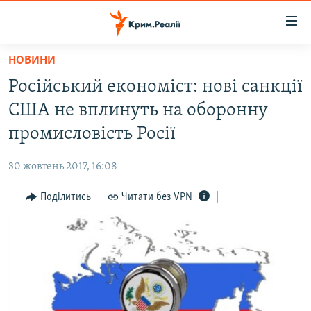
Доступність
посилання
Перейти
НОВИНИ
до
НОВИНИ
Російський економіст: нові санкції
основного
ВОДА.КРИМ
матеріалу
США не вплинуть на оборонну
ВІДЕО ТА ФОТО
Перейти
промисловість Росії
до
ПОЛІТИКА
основної
30 жовтень 2017, 16:08
БЛОГИ
навігації
Перейти
Поділитись
Читати без VPN
ПОГЛЯД
до
ІНТЕРВ'Ю
пошуку
ВСЕ ЗА ДЕНЬ
СПЕЦПРОЕКТИ
ЯК ОБІЙТИ БЛОКУВАННЯ
ДЕПОРТАЦІЯ