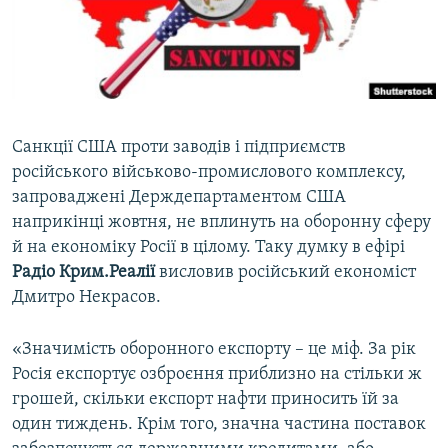
ВІДЕОУРОКИ «ELIFBE»
Русский
СВІДЧЕННЯ ОКУПАЦІЇ
Qırımtatar
УКРАЇНСЬКА ПРОБЛЕМА КРИМУ
ДОЛУЧАЙСЯ!
ІНФОГРАФІКА
Санкції США проти заводів і підприємств
російського військово-промислового комплексу,
запроваджені Держдепартаментом США
Усі сайти RFE/RL
наприкінці жовтня, не вплинуть на оборонну сферу
й на економіку Росії в цілому. Таку думку в ефірі
Радіо Крим.Реалії
висловив російський економіст
Дмитро Некрасов.
«Значимість оборонного експорту – це міф. За рік
Росія експортує озброєння приблизно на стільки ж
грошей, скільки експорт нафти приносить їй за
один тиждень. Крім того, значна частина поставок