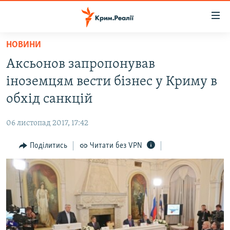
Доступність
посилання
Перейти
НОВИНИ
до
НОВИНИ
Аксьонов запропонував
основного
ВОДА.КРИМ
матеріалу
іноземцям вести бізнес у Криму в
ВІДЕО ТА ФОТО
Перейти
обхід санкцій
до
ПОЛІТИКА
основної
06 листопад 2017, 17:42
БЛОГИ
навігації
Перейти
Поділитись
Читати без VPN
ПОГЛЯД
до
ІНТЕРВ'Ю
пошуку
ВСЕ ЗА ДЕНЬ
СПЕЦПРОЕКТИ
ЯК ОБІЙТИ БЛОКУВАННЯ
ДЕПОРТАЦІЯ