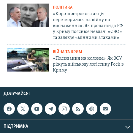
ПОЛІТИКА
«Короткострокова акція
перетворилася на війну на
виснаження»: Як пропаганда РФ
у Криму пояснює невдачі «СВО»
та залякує «мінними атаками»
ВІЙНА ТА КРИМ
«Полювання на колони». Як ЗСУ
ріжуть військову логістику Росії в
Криму
ДОЛУЧАЙСЯ!
ПІДТРИМКА