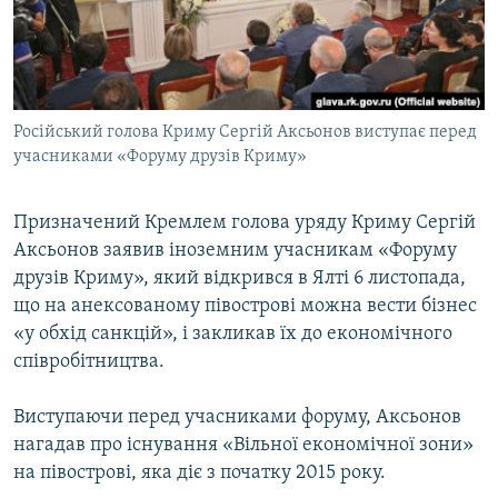
ВІДЕОУРОКИ «ELIFBE»
Русский
СВІДЧЕННЯ ОКУПАЦІЇ
Qırımtatar
УКРАЇНСЬКА ПРОБЛЕМА КРИМУ
Російський голова Криму Сергій Аксьонов виступає перед
ДОЛУЧАЙСЯ!
ІНФОГРАФІКА
учасниками «Форуму друзів Криму»
Призначений Кремлем голова уряду Криму Сергій
Усі сайти RFE/RL
Аксьонов заявив іноземним учасникам «Форуму
друзів Криму», який відкрився в Ялті 6 листопада,
що на анексованому півострові можна вести бізнес
«у обхід санкцій», і закликав їх до економічного
співробітництва.
Виступаючи перед учасниками форуму, Аксьонов
нагадав про існування «Вільної економічної зони»
на півострові, яка діє з початку 2015 року.