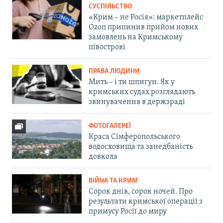
СУСПІЛЬСТВО
«Крим – не Росія»: маркетплейс
Ozon припинив прийом нових
замовлень на Кримському
півострові
ПРАВА ЛЮДИНИ
Мить – і ти шпигун. Як у
кримських судах розглядають
звинувачення в держзраді
ФОТОГАЛЕРЕЇ
Краса Сімферопольського
водосховища та занедбаність
довкола
ВІЙНА ТА КРИМ
Сорок днів, сорок ночей. Про
результати кримської операції з
примусу Росії до миру