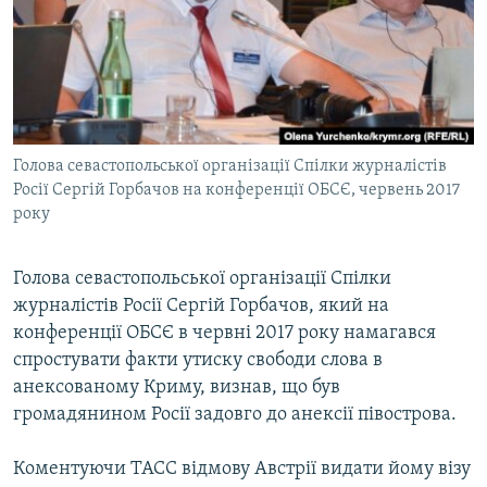
ВІДЕОУРОКИ «ELIFBE»
Русский
СВІДЧЕННЯ ОКУПАЦІЇ
Qırımtatar
УКРАЇНСЬКА ПРОБЛЕМА КРИМУ
ДОЛУЧАЙСЯ!
ІНФОГРАФІКА
Голова севастопольської організації Спілки журналістів
Росії Сергій Горбачов на конференції ОБСЄ, червень 2017
року
Усі сайти RFE/RL
Голова севастопольської організації Спілки
журналістів Росії Сергій Горбачов, який на
конференції ОБСЄ в червні 2017 року намагався
спростувати факти утиску свободи слова в
анексованому Криму, визнав, що був
громадянином Росії задовго до анексії півострова.
Коментуючи ТАСС відмову Австрії видати йому візу