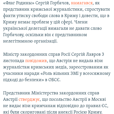
«Флаг Родины» Сергій Горбачов,
намагався
, як
представник кримської журналістики, спростувати
факти утиску свободи слова в Криму і довести, що в
Криму немає проблем у цій сфері. Члени
української делегації вимагали не давати слово
Горбачову, оскільки він є представником
нелегітимною організації.
Міністр закордонних справ Росії Сергій Лавров 3
листопада
повідомив
, що Австрія не видала візи
журналістам кримських медіа, зареєстрованим як
учасники наради «Роль вільних ЗМІ у всеосяжному
підході до безпеки» в ОБСЄ.
Представник Міністерства закордонних справ
Австрії
стверджує
, що посольство Австрії в Москві
не видає візи кримчанам відповідно до правил ЄС,
які були скориговані після анексії Росією Криму.