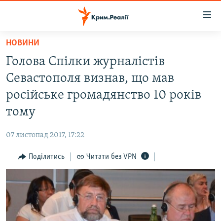
Доступність
посилання
Перейти
НОВИНИ
до
НОВИНИ
Голова Спілки журналістів
основного
ВОДА.КРИМ
матеріалу
Севастополя визнав, що мав
ВІДЕО ТА ФОТО
Перейти
російське громадянство 10 років
до
ПОЛІТИКА
тому
основної
БЛОГИ
навігації
07 листопад 2017, 17:22
Перейти
ПОГЛЯД
до
Поділитись
Читати без VPN
ІНТЕРВ'Ю
пошуку
ВСЕ ЗА ДЕНЬ
СПЕЦПРОЕКТИ
ЯК ОБІЙТИ БЛОКУВАННЯ
ДЕПОРТАЦІЯ