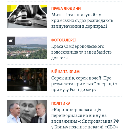
ПРАВА ЛЮДИНИ
Мить – і ти шпигун. Як у
кримських судах розглядають
звинувачення в держзраді
ФОТОГАЛЕРЕЇ
Краса Сімферопольського
водосховища та занедбаність
довкола
ВІЙНА ТА КРИМ
Сорок днів, сорок ночей. Про
результати кримської операції з
примусу Росії до миру
ПОЛІТИКА
«Короткострокова акція
перетворилася на війну на
виснаження»: Як пропаганда РФ
у Криму пояснює невдачі «СВО»