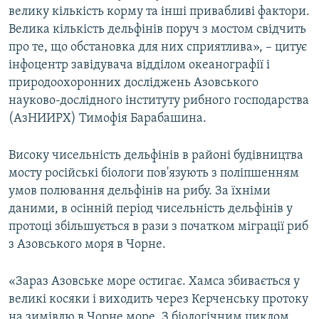
велику кількість корму та інші привабливі фактори.
Велика кількість дельфінів поруч з мостом свідчить
про те, що обстановка для них сприятлива», – цитує
інфоцентр завідувача відділом океанографії і
природоохоронних досліджень Азовського
науково-дослідного інституту рибного господарства
(АзНИИРХ) Тимофія Барабашина.
Високу чисельність дельфінів в районі будівництва
мосту російські біологи пов'язують з поліпшенням
умов полювання дельфінів на рибу. За їхніми
даними, в осінній період чисельність дельфінів у
протоці збільшується в рази з початком міграції риб
з Азовського моря в Чорне.
«Зараз Азовське море остигає. Хамса збивається у
великі косяки і виходить через Керченську протоку
на зимівлю в Чорне море. З біологічним циклом