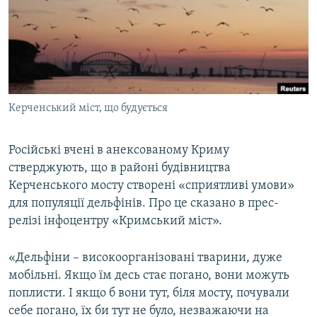
ВІДЕОУРОКИ «ELIFBE»
Русский
СВІДЧЕННЯ ОКУПАЦІЇ
Qırımtatar
УКРАЇНСЬКА ПРОБЛЕМА КРИМУ
ДОЛУЧАЙСЯ!
ІНФОГРАФІКА
Керченський міст, що будується
Російські вчені в анексованому Криму
Усі сайти RFE/RL
стверджують, що в районі будівництва
Керченського мосту створені «сприятливі умови»
для популяції дельфінів. Про це сказано в прес-
релізі інфоцентру «Кримський міст».
«Дельфіни – високоорганізовані тварини, дуже
мобільні. Якщо їм десь стає погано, вони можуть
поплисти. І якщо б вони тут, біля мосту, почували
себе погано, їх би тут не було, незважаючи на