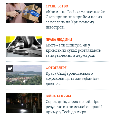
СУСПІЛЬСТВО
«Крим – не Росія»: маркетплейс
Ozon припинив прийом нових
замовлень на Кримському
півострові
ПРАВА ЛЮДИНИ
Мить – і ти шпигун. Як у
кримських судах розглядають
звинувачення в держзраді
ФОТОГАЛЕРЕЇ
Краса Сімферопольського
водосховища та занедбаність
довкола
ВІЙНА ТА КРИМ
Сорок днів, сорок ночей. Про
результати кримської операції з
примусу Росії до миру