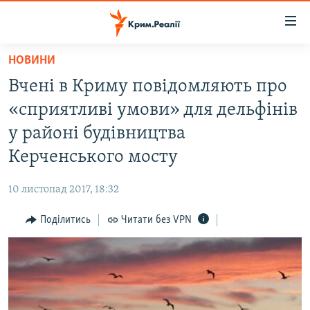
Доступність
посилання
Перейти
НОВИНИ
до
НОВИНИ
Вчені в Криму повідомляють про
основного
ВОДА.КРИМ
матеріалу
«сприятливі умови» для дельфінів
ВІДЕО ТА ФОТО
Перейти
у районі будівництва
до
ПОЛІТИКА
Керченського мосту
основної
БЛОГИ
навігації
10 листопад 2017, 18:32
Перейти
ПОГЛЯД
до
Поділитись
Читати без VPN
ІНТЕРВ'Ю
пошуку
ВСЕ ЗА ДЕНЬ
СПЕЦПРОЕКТИ
ЯК ОБІЙТИ БЛОКУВАННЯ
ДЕПОРТАЦІЯ