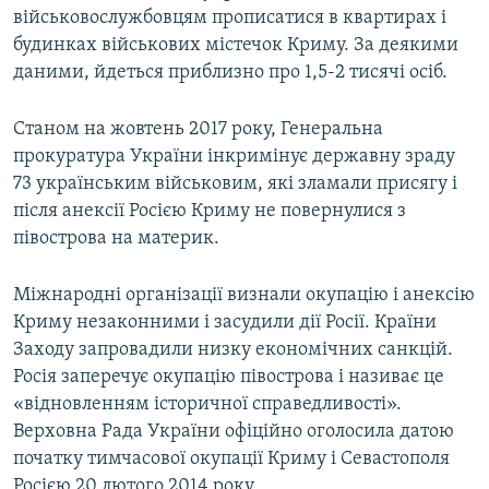
військовослужбовцям прописатися в квартирах і
будинках військових містечок Криму. За деякими
даними, йдеться приблизно про 1,5-2 тисячі осіб.
Станом на жовтень 2017 року, Генеральна
прокуратура України інкримінує державну зраду
73 українським військовим, які зламали присягу і
після анексії Росією Криму не повернулися з
півострова на материк.
Міжнародні організації визнали окупацію і анексію
Криму незаконними і засудили дії Росії. Країни
Заходу запровадили низку економічних санкцій.
Росія заперечує окупацію півострова і називає це
«відновленням історичної справедливості».
Верховна Рада України офіційно оголосила датою
початку тимчасової окупації Криму і Севастополя
Росією 20 лютого 2014 року.