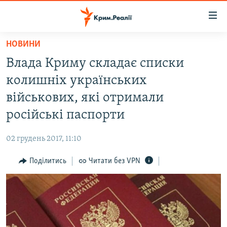
Доступність
посилання
Перейти
НОВИНИ
до
НОВИНИ
Влада Криму складає списки
основного
ВОДА.КРИМ
матеріалу
колишніх українських
ВІДЕО ТА ФОТО
Перейти
військових, які отримали
до
ПОЛІТИКА
російські паспорти
основної
БЛОГИ
навігації
02 грудень 2017, 11:10
Перейти
ПОГЛЯД
до
Поділитись
Читати без VPN
ІНТЕРВ'Ю
пошуку
ВСЕ ЗА ДЕНЬ
СПЕЦПРОЕКТИ
ЯК ОБІЙТИ БЛОКУВАННЯ
ДЕПОРТАЦІЯ