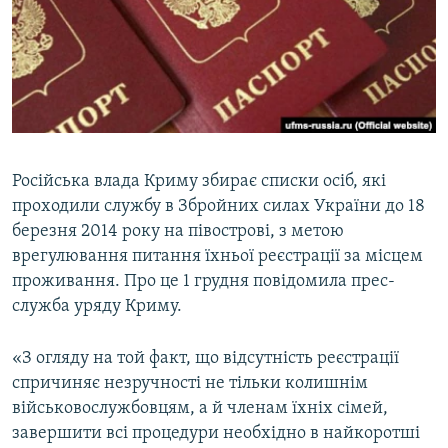
ВІДЕОУРОКИ «ELIFBE»
Русский
СВІДЧЕННЯ ОКУПАЦІЇ
Qırımtatar
УКРАЇНСЬКА ПРОБЛЕМА КРИМУ
ДОЛУЧАЙСЯ!
ІНФОГРАФІКА
Російська влада Криму збирає списки осіб, які
проходили службу в Збройних силах України до 18
Усі сайти RFE/RL
березня 2014 року на півострові, з метою
врегулювання питання їхньої реєстрації за місцем
проживання. Про це 1 грудня повідомила прес-
служба уряду Криму.
«З огляду на той факт, що відсутність реєстрації
спричиняє незручності не тільки колишнім
військовослужбовцям, а й членам їхніх сімей,
завершити всі процедури необхідно в найкоротші