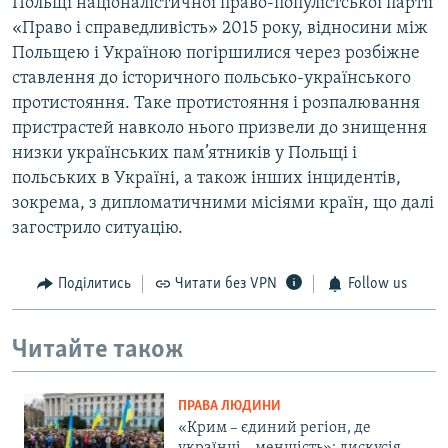
Польщі націоналістичної право-популістської партії
«Право і справедливість» 2015 року, відносини між
Польщею і Україною погіршилися через розбіжне
ставлення до історичного польсько-українського
протистояння. Таке протистояння і розпалювання
пристрастей навколо нього призвели до знищення
низки українських пам’ятників у Польщі і
польських в Україні, а також інших інцидентів,
зокрема, з дипломатичними місіями країн, що далі
загострило ситуацію.
Поділитись
Читати без VPN
Follow us
Читайте також
ПРАВА ЛЮДИНИ
«Крим – єдиний регіон, де