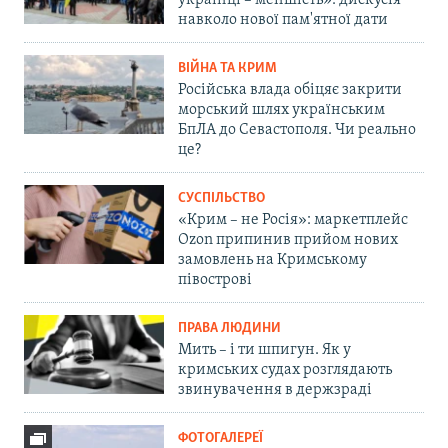
українці – меншість»: дискусія
навколо нової пам'ятної дати
ВІЙНА ТА КРИМ
Російська влада обіцяє закрити
морський шлях українським
БпЛА до Севастополя. Чи реально
це?
СУСПІЛЬСТВО
«Крим – не Росія»: маркетплейс
Ozon припинив прийом нових
замовлень на Кримському
півострові
ПРАВА ЛЮДИНИ
Мить – і ти шпигун. Як у
кримських судах розглядають
звинувачення в держзраді
ФОТОГАЛЕРЕЇ