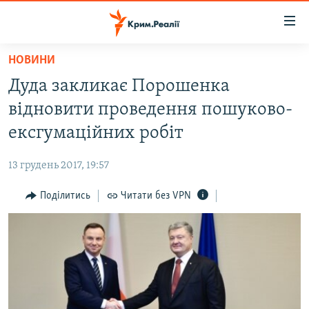
Доступність
посилання
Перейти
НОВИНИ
до
НОВИНИ
Дуда закликає Порошенка
основного
ВОДА.КРИМ
матеріалу
відновити проведення пошуково-
ВІДЕО ТА ФОТО
Перейти
ексгумаційних робіт
до
ПОЛІТИКА
основної
13 грудень 2017, 19:57
БЛОГИ
навігації
Перейти
Поділитись
Читати без VPN
ПОГЛЯД
до
ІНТЕРВ'Ю
пошуку
ВСЕ ЗА ДЕНЬ
СПЕЦПРОЕКТИ
ЯК ОБІЙТИ БЛОКУВАННЯ
ДЕПОРТАЦІЯ