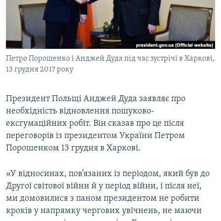
ВІДЕОУРОКИ «ELIFBE»
Русский
СВІДЧЕННЯ ОКУПАЦІЇ
Qırımtatar
УКРАЇНСЬКА ПРОБЛЕМА КРИМУ
Петро Порошенко і Анджей Дуда під час зустрічі в Харкові,
ДОЛУЧАЙСЯ!
ІНФОГРАФІКА
13 грудня 2017 року
Президент Польщі Анджей Дуда заявляє про
Усі сайти RFE/RL
необхідність відновлення пошуково-
ексгумаційних робіт. Він сказав про це після
переговорів із президентом України Петром
Порошенком 13 грудня в Харкові.
«У відносинах, пов’язаних із періодом, який був до
Другої світової війни й у період війни, і після неї,
ми домовилися з паном президентом не робити
кроків у напрямку чергових увічнень, не маючи