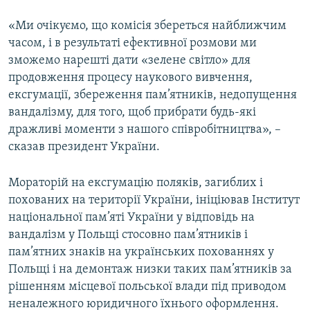
«Ми очікуємо, що комісія збереться найближчим
часом, і в результаті ефективної розмови ми
зможемо нарешті дати «зелене світло» для
продовження процесу наукового вивчення,
ексгумації, збереження пам’ятників, недопущення
вандалізму, для того, щоб прибрати будь-які
дражливі моменти з нашого співробітництва», –
сказав президент України.
Мораторій на ексгумацію поляків, загиблих і
похованих на території України, ініціював Інститут
національної пам’яті України у відповідь на
вандалізм у Польщі стосовно пам’ятників і
пам’ятних знаків на українських похованнях у
Польщі і на демонтаж низки таких пам’ятників за
рішенням місцевої польської влади під приводом
неналежного юридичного їхнього оформлення.