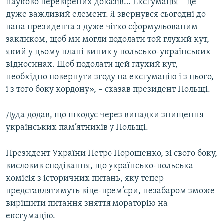
науково перевірених доказів… Ексгумація – це
дуже важливий елемент. Я звернувся сьогодні до
пана президента з дуже чітко сформульованим
закликом, щоб ми могли подолати той глухий кут,
який у цьому плані виник у польсько-українських
відносинах. Щоб подолати цей глухий кут,
необхідно повернути згоду на ексгумацію і з цього,
і з того боку кордону», – сказав президент Польщі.
Дуда додав, що шкодує через випадки знищення
українських пам’ятників у Польщі.
Президент України Петро Порошенко, зі свого боку,
висловив сподівання, що українсько-польська
комісія з історичних питань, яку тепер
представлятимуть віце-прем’єри, незабаром зможе
вирішити питання зняття мораторію на
ексгумацію.