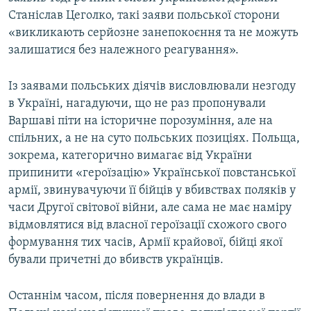
Станіслав Цеголко, такі заяви польської сторони
«викликають серйозне занепокоєння та не можуть
залишатися без належного реагування».
Із заявами польських діячів висловлювали незгоду
в Україні, нагадуючи, що не раз пропонували
Варшаві піти на історичне порозуміння, але на
спільних, а не на суто польських позиціях. Польща,
зокрема, категорично вимагає від України
припинити «героїзацію» Української повстанської
армії, звинувачуючи її бійців у вбивствах поляків у
часи Другої світової війни, але сама не має наміру
відмовлятися від власної героїзації схожого свого
формування тих часів, Армії крайової, бійці якої
бували причетні до вбивств українців.
Останнім часом, після повернення до влади в