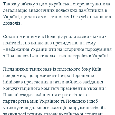
Також у зв’язку з цим українська сторона зупинила
легалізацію аналогічних польських пам’ятників в
Україні, що так само встановлені без усіх належних
дозволів.
Останніми днями в Польщі лунали заяви чільних
політиків, починаючи з президента, на тему
«небажання України йти на історичне порозуміння
з Польщею» і «антипольських настроїв» в Україні.
Після низки таких заяв із польського боку Київ
повідомив, що президент Петро Порошенко
ініціював проведення надзвичайного засідання
консультаційного комітету президентів України і
Польщі «задля зміцнення стратегічного
партнерства між Україною та Польщею і щоб
уникнути подальшої ескалації напруженості». Як
заявив тоді речник голови української держави