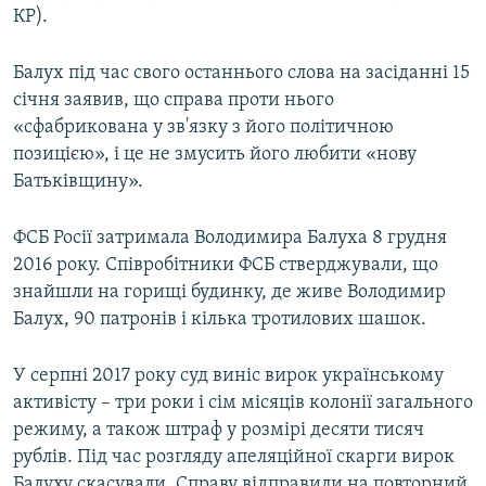
КР).
Балух під час свого останнього слова на засіданні 15
січня заявив, що справа проти нього
«сфабрикована у зв'язку з його політичною
позицією», і це не змусить його любити «нову
Батьківщину».
ФСБ Росії затримала Володимира Балуха 8 грудня
2016 року. Співробітники ФСБ стверджували, що
знайшли на горищі будинку, де живе Володимир
Балух, 90 патронів і кілька тротилових шашок.
У серпні 2017 року суд виніс вирок українському
активісту – три роки і сім місяців колонії загального
режиму, а також штраф у розмірі десяти тисяч
рублів. Під час розгляду апеляційної скарги вирок
Балуху скасували. Справу відправили на повторний