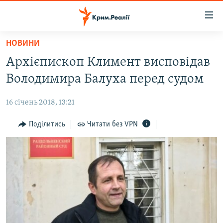
Доступність
посилання
Перейти
НОВИНИ
до
НОВИНИ
Архієпископ Климент висповідав
основного
ВОДА.КРИМ
матеріалу
Володимира Балуха перед судом
ВІДЕО ТА ФОТО
Перейти
до
16 січень 2018, 13:21
ПОЛІТИКА
основної
БЛОГИ
Поділитись
Читати без VPN
навігації
Перейти
ПОГЛЯД
до
ІНТЕРВ'Ю
пошуку
ВСЕ ЗА ДЕНЬ
СПЕЦПРОЕКТИ
ЯК ОБІЙТИ БЛОКУВАННЯ
ДЕПОРТАЦІЯ