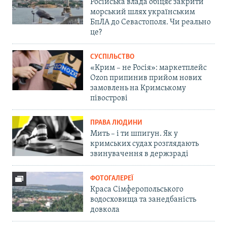
Російська влада обіцяє закрити
морський шлях українським
БпЛА до Севастополя. Чи реально
це?
СУСПІЛЬСТВО
«Крим – не Росія»: маркетплейс
Ozon припинив прийом нових
замовлень на Кримському
півострові
ПРАВА ЛЮДИНИ
Мить – і ти шпигун. Як у
кримських судах розглядають
звинувачення в держзраді
ФОТОГАЛЕРЕЇ
Краса Сімферопольського
водосховища та занедбаність
довкола