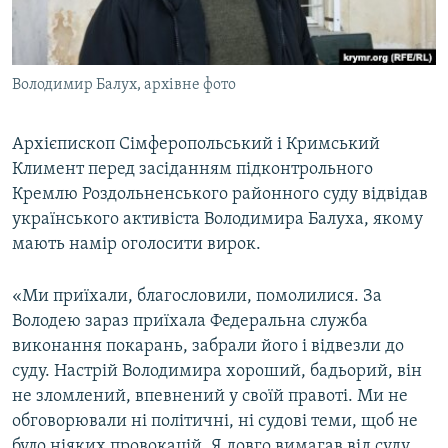
ВІДЕОУРОКИ «ELIFBE»
Русский
СВІДЧЕННЯ ОКУПАЦІЇ
Qırımtatar
Володимир Балух, архівне фото
УКРАЇНСЬКА ПРОБЛЕМА КРИМУ
ДОЛУЧАЙСЯ!
ІНФОГРАФІКА
Архієпископ Сімферопольський і Кримський
Климент перед засіданням підконтрольного
Кремлю Роздольненського районного суду відвідав
Усі сайти RFE/RL
українського активіста Володимира Балуха, якому
мають намір оголосити вирок.
«Ми приїхали, благословили, помолилися. За
Володею зараз приїхала Федеральна служба
виконання покарань, забрали його і відвезли до
суду. Настрій Володимира хороший, бадьорий, він
не зломлений, впевнений у своїй правоті. Ми не
обговорювали ні політичні, ні судові теми, щоб не
було ніяких провокацій. Я довго вимагав від суду