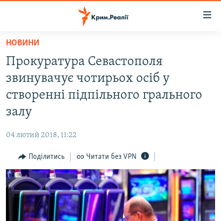
Доступність
посилання
Перейти
НОВИНИ
до
НОВИНИ
Прокуратура Севастополя
основного
ВОДА.КРИМ
матеріалу
звинувачує чотирьох осіб у
ВІДЕО ТА ФОТО
Перейти
створенні підпільного грального
до
ПОЛІТИКА
залу
основної
БЛОГИ
навігації
04 лютий 2018, 11:22
Перейти
ПОГЛЯД
до
Поділитись
Читати без VPN
ІНТЕРВ'Ю
пошуку
ВСЕ ЗА ДЕНЬ
СПЕЦПРОЕКТИ
ЯК ОБІЙТИ БЛОКУВАННЯ
ДЕПОРТАЦІЯ