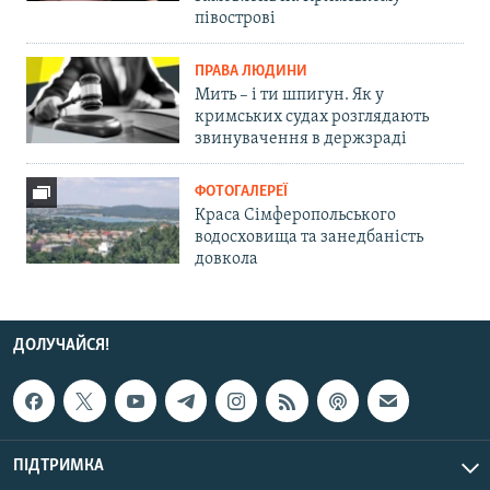
півострові
ПРАВА ЛЮДИНИ
Мить – і ти шпигун. Як у
кримських судах розглядають
звинувачення в держзраді
ФОТОГАЛЕРЕЇ
Краса Сімферопольського
водосховища та занедбаність
довкола
ДОЛУЧАЙСЯ!
ПІДТРИМКА