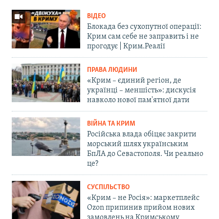
ВІДЕО
Блокада без сухопутної операції:
Крим сам себе не заправить і не
прогодує | Крим.Реалії
ПРАВА ЛЮДИНИ
«Крим – єдиний регіон, де
українці – меншість»: дискусія
навколо нової пам'ятної дати
ВІЙНА ТА КРИМ
Російська влада обіцяє закрити
морський шлях українським
БпЛА до Севастополя. Чи реально
це?
СУСПІЛЬСТВО
«Крим – не Росія»: маркетплейс
Ozon припинив прийом нових
замовлень на Кримському