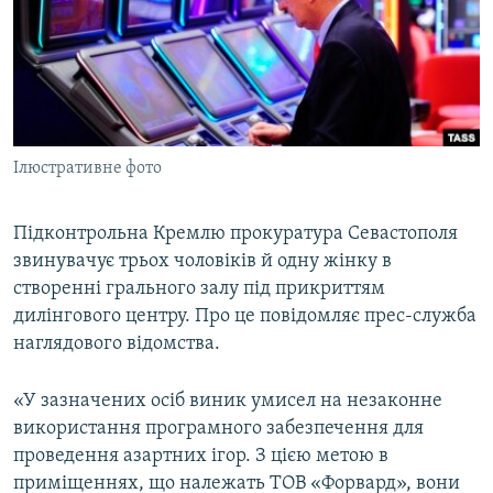
ВІДЕОУРОКИ «ELIFBE»
Русский
СВІДЧЕННЯ ОКУПАЦІЇ
Qırımtatar
УКРАЇНСЬКА ПРОБЛЕМА КРИМУ
ДОЛУЧАЙСЯ!
ІНФОГРАФІКА
Ілюстративне фото
Підконтрольна Кремлю прокуратура Севастополя
Усі сайти RFE/RL
звинувачує трьох чоловіків й одну жінку в
створенні грального залу під прикриттям
дилінгового центру. Про це повідомляє прес-служба
наглядового відомства.
«У зазначених осіб виник умисел на незаконне
використання програмного забезпечення для
проведення азартних ігор. З цією метою в
приміщеннях, що належать ТОВ «Форвард», вони