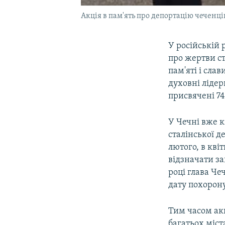
Акція в пам'ять про депортацію чеченців 
У російській 
про жертви ст
пам'яті і сла
духовні лідер
присвячені 74
У Чечні вже к
сталінської д
лютого, в кві
відзначати за
році глава Че
дату похорон
Тим часом акц
багатьох міст