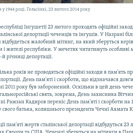
у 1944 році. Гельсінкі, 23 лютого 2014 року
республіці Інгушетії 23 лютого проходять офіційні заход
алінської депортації чеченців та інгушів. У Назрані бі
ви відбудеться жалобний мітинг, на який зберуться кері
и і жителі республіки. У мечетях читатимуть особливі 
-й річниці депортації.
ілька років не проводяться офіційні заходи в пам'ять п
епортації. День пам'яті і скорботи, що відзначався довг
тні 2011 року був заборонений. Оскільки в цей день чеч
гальноросійські свята, зокрема, День захисника Вітчиз
чні Рамзан Кадиров переніс День пам'яті і скорботи на 
у свого батька, колишнього президента Чечні Ахмата 
ії пам'яті жертв сталінської депортації відбудуться 23 
ах Європи та США. Чеченці зберуться на мітинги в Пар