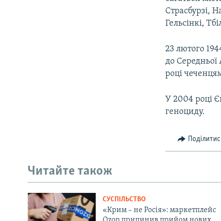
Страсбурзі, На
Гельсінкі, Тбі
23 лютого 194
до Середньої 
році чеченця
У 2004 році 
геноциду.
Поділитис
Читайте також
СУСПІЛЬСТВО
«Крим – не Росія»: маркетплейс
Ozon припинив прийом нових