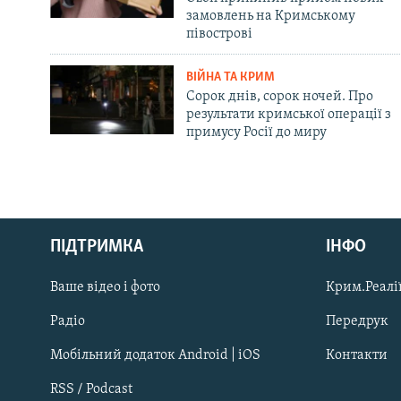
замовлень на Кримському
півострові
ВІЙНА ТА КРИМ
Сорок днів, сорок ночей. Про
результати кримської операції з
примусу Росії до миру
Русский
ПІДТРИМКА
ІНФО
Qırımtatar
Ваше відео і фото
Крим.Реалії
ДОЛУЧАЙСЯ!
Радіо
Передрук
Мобільний додаток Android | iOS
Контакти
RSS / Podcast