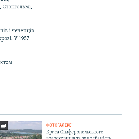
о, Стокгольмі,
ів і чеченців
розі. У 1957
актом
ФОТОГАЛЕРЕЇ
Краса Сімферопольського
водосховища та занедбаність