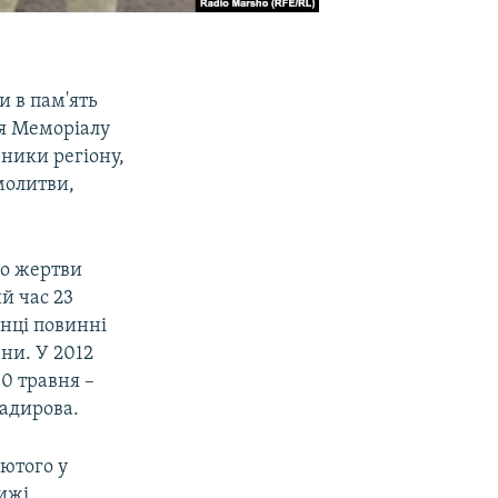
и в пам'ять
ля Меморіалу
вники регіону,
молитви,
ро жертви
ий час 23
енці повинні
ни. У 2012
10 травня –
Кадирова.
лютого у
ижі,