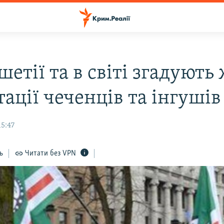
шетії та в світі згадують
ації чеченців та інгушів
15:47
ь
Читати без VPN