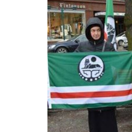
ВІДЕОУРОКИ «ELIFBE»
СВІДЧЕННЯ ОКУПАЦІЇ
УКРАЇНСЬКА ПРОБЛЕМА КРИМУ
ІНФОГРАФІКА