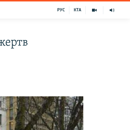
РУС
КТА
 жертв