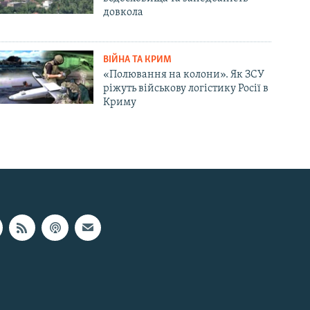
довкола
ВІЙНА ТА КРИМ
«Полювання на колони». Як ЗСУ
ріжуть військову логістику Росії в
Криму