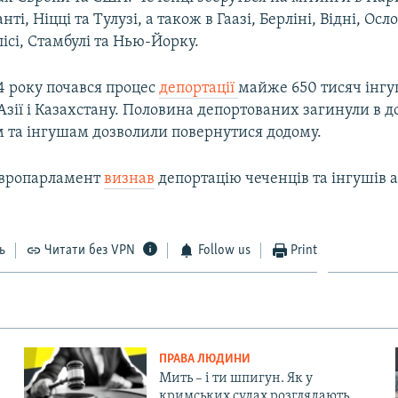
нті, Ніцці та Тулузі, а також в Гаазі, Берліні, Відні, Осл
лісі, Стамбулі та Нью-Йорку.
4 року почався процес
депортації
майже 650 тисяч інгуш
Азії і Казахстану. Половина депортованих загинули в до
м та інгушам дозволили повернутися додому.
Європарламент
визнав
депортацію чеченців та інгушів 
ь
Читати без VPN
Follow us
Print
ПРАВА ЛЮДИНИ
Мить – і ти шпигун. Як у
кримських судах розглядають