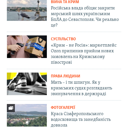
ВІЙНА ТА КРИМ
Російська влада обіцяє закрити
морський шлях українським
БпЛА до Севастополя. Чи реально
це?
СУСПІЛЬСТВО
«Крим – не Росія»: маркетплейс
Ozon припинив прийом нових
замовлень на Кримському
півострові
ПРАВА ЛЮДИНИ
Мить – і ти шпигун. Як у
кримських судах розглядають
звинувачення в держзраді
ФОТОГАЛЕРЕЇ
Краса Сімферопольського
водосховища та занедбаність
довкола