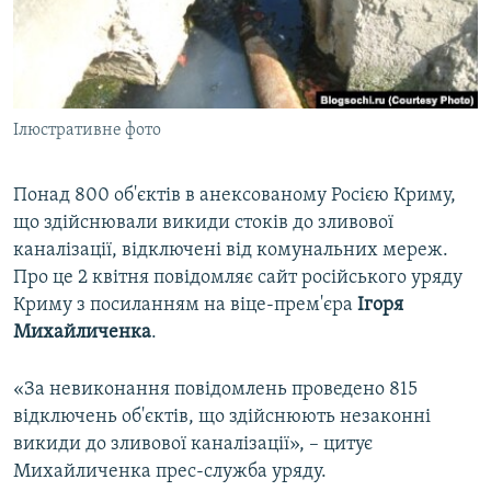
ВІДЕОУРОКИ «ELIFBE»
Русский
СВІДЧЕННЯ ОКУПАЦІЇ
Qırımtatar
УКРАЇНСЬКА ПРОБЛЕМА КРИМУ
Ілюстративне фото
ДОЛУЧАЙСЯ!
ІНФОГРАФІКА
Понад 800 об'єктів в анексованому Росією Криму,
що здійснювали викиди стоків до зливової
Усі сайти RFE/RL
каналізації, відключені від комунальних мереж.
Про це 2 квітня повідомляє сайт російського уряду
Криму з посиланням на віце-прем'єра
Ігоря
Михайличенка
.
«За невиконання повідомлень проведено 815
відключень об'єктів, що здійснюють незаконні
викиди до зливової каналізації», – цитує
Михайличенка прес-служба уряду.