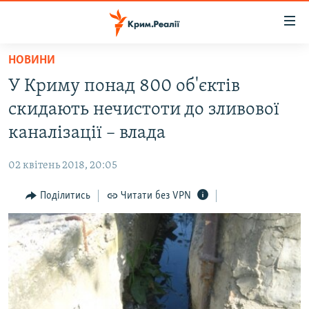
Доступність
посилання
Перейти
НОВИНИ
до
НОВИНИ
У Криму понад 800 об'єктів
основного
ВОДА.КРИМ
матеріалу
скидають нечистоти до зливової
ВІДЕО ТА ФОТО
Перейти
каналізації – влада
до
ПОЛІТИКА
основної
02 квітень 2018, 20:05
БЛОГИ
навігації
Перейти
Поділитись
Читати без VPN
ПОГЛЯД
до
ІНТЕРВ'Ю
пошуку
ВСЕ ЗА ДЕНЬ
СПЕЦПРОЕКТИ
ЯК ОБІЙТИ БЛОКУВАННЯ
ДЕПОРТАЦІЯ