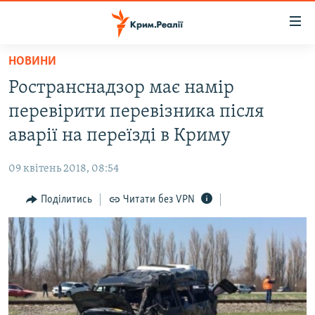
Доступність
посилання
Перейти
НОВИНИ
до
НОВИНИ
Ространснадзор має намір
основного
ВОДА.КРИМ
матеріалу
перевірити перевізника після
ВІДЕО ТА ФОТО
Перейти
аварії на переїзді в Криму
до
ПОЛІТИКА
основної
09 квітень 2018, 08:54
БЛОГИ
навігації
Перейти
Поділитись
Читати без VPN
ПОГЛЯД
до
ІНТЕРВ'Ю
пошуку
ВСЕ ЗА ДЕНЬ
СПЕЦПРОЕКТИ
ЯК ОБІЙТИ БЛОКУВАННЯ
ДЕПОРТАЦІЯ