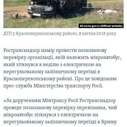
ВІДЕОУРОКИ «ELIFBE»
Русский
СВІДЧЕННЯ ОКУПАЦІЇ
Qırımtatar
УКРАЇНСЬКА ПРОБЛЕМА КРИМУ
ДТП у Красноперекопському районі, 8 квітня 2018 року
ДОЛУЧАЙСЯ!
ІНФОГРАФІКА
Ространснадзор намір провести позапланову
перевірку організації, якій належить мікроавтобус,
Усі сайти RFE/RL
який зіткнувся в неділю з електричкою на
нерегульованому залізничному переїзді в
Красноперекопському районі. Про це повідомляє
прес-служба Міністерства транспорту Росії.
«За дорученням Мінтрансу Росії Ространснадзор
проведе позапланову перевірку перевізника, чий
мікроавтобус зіткнувся з електричкою на
нерегульованому залізничному переїзді в Криму.