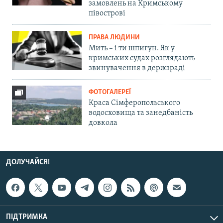
замовлень на Кримському
півострові
ПРАВА ЛЮДИНИ
Мить – і ти шпигун. Як у
кримських судах розглядають
звинувачення в держзраді
ФОТОГАЛЕРЕЇ
Краса Сімферопольського
водосховища та занедбаність
довкола
ДОЛУЧАЙСЯ!
ПІДТРИМКА