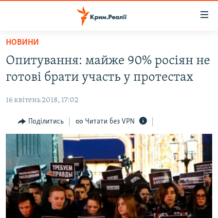
Доступність
посилання
Перейти
НОВИНИ
до
НОВИНИ
Опитування: майже 90% росіян не
основного
ВОДА.КРИМ
матеріалу
готові брати участь у протестах
ВІДЕО ТА ФОТО
Перейти
до
16 квітень 2018, 17:02
ПОЛІТИКА
основної
БЛОГИ
Поділитись
Читати без VPN
навігації
Перейти
ПОГЛЯД
до
ІНТЕРВ'Ю
пошуку
ВСЕ ЗА ДЕНЬ
СПЕЦПРОЕКТИ
ЯК ОБІЙТИ БЛОКУВАННЯ
ДЕПОРТАЦІЯ