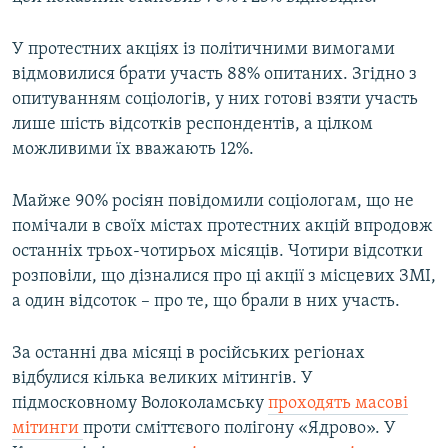
У протестних акціях із політичними вимогами
відмовилися брати участь 88% опитаних. Згідно з
опитуванням соціологів, у них готові взяти участь
лише шість відсотків респондентів, а цілком
можливими їх вважають 12%.
Майже 90% росіян повідомили соціологам, що не
помічали в своїх містах протестних акцій впродовж
останніх трьох-чотирьох місяців. Чотири відсотки
розповіли, що дізналися про ці акції з місцевих ЗМІ,
а один відсоток – про те, що брали в них участь.
За останні два місяці в російських регіонах
відбулися кілька великих мітингів. У
підмосковному Волоколамську
проходять масові
мітинги
проти сміттєвого полігону «Ядрово». У