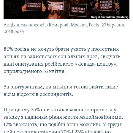
ВІДЕОУРОКИ «ELIFBE»
Русский
СВІДЧЕННЯ ОКУПАЦІЇ
Qırımtatar
Акція після пожежі в Кемерові, Москва, Росія, 27 березня
УКРАЇНСЬКА ПРОБЛЕМА КРИМУ
2018 року
ДОЛУЧАЙСЯ!
ІНФОГРАФІКА
86% росіян не хочуть брати участь у протестних
акціях на захист своїх соціальних прав, свідчать
дані опитування російського «Левада-центру»,
Усі сайти RFE/RL
оприлюдненого 16 квітня.
За опитуванням, на мітинги готові вийти лише
вісім відсотків респондентів.
При цьому 75% опитаних вважають протести у
зв’язку з падінням рівня життя малоймовірними.
17% вважають, що подібні акції можливі. У грудні
цей показник становив 70% і 23% відповідно.