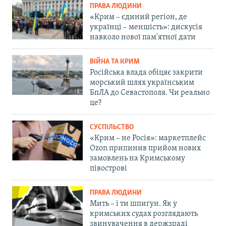
ПРАВА ЛЮДИНИ
«Крим – єдиний регіон, де
українці – меншість»: дискусія
навколо нової пам'ятної дати
ВІЙНА ТА КРИМ
Російська влада обіцяє закрити
морський шлях українським
БпЛА до Севастополя. Чи реально
це?
СУСПІЛЬСТВО
«Крим – не Росія»: маркетплейс
Ozon припинив прийом нових
замовлень на Кримському
півострові
ПРАВА ЛЮДИНИ
Мить – і ти шпигун. Як у
кримських судах розглядають
звинувачення в держзраді