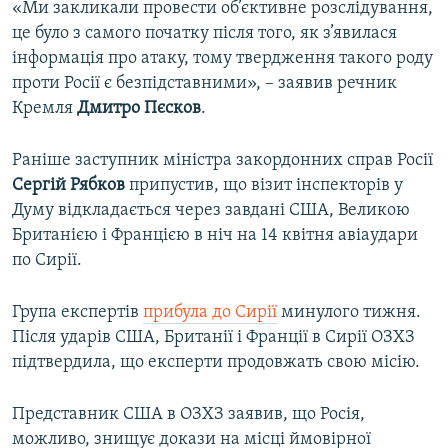
«Ми закликали провести об’єктивне розслідування,
це було з самого початку після того, як з’явилася
інформація про атаку, тому твердження такого роду
проти Росії є безпідставними», – заявив речник
Кремля
Дмитро Пєсков
.
Раніше заступник міністра закордонних справ Росії
Сергій Рябков
припустив, що візит інспекторів у
Думу відкладається через завдані США, Великою
Британією і Францією в ніч на 14 квітня авіаудари
по Сирії.
Група експертів
прибула до Сирії
минулого тижня.
Після ударів США, Британії і Франції в Сирії ОЗХЗ
підтвердила, що експерти продовжать свою місію.
Представник США в ОЗХЗ заявив, що Росія,
можливо, знищує докази на місці ймовірної