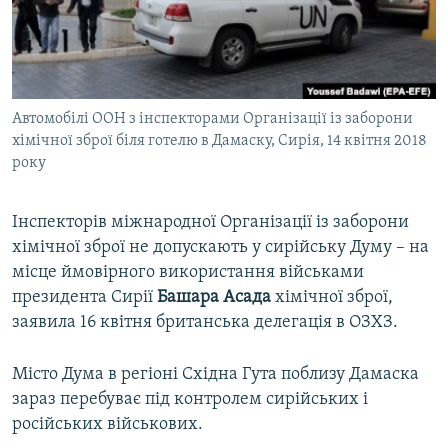
ВІДЕОУРОКИ «ELIFBE»
Русский
СВІДЧЕННЯ ОКУПАЦІЇ
Qırımtatar
УКРАЇНСЬКА ПРОБЛЕМА КРИМУ
Автомобілі ООН з інспекторами Організації із заборони
ДОЛУЧАЙСЯ!
ІНФОГРАФІКА
хімічної зброї біля готелю в Дамаску, Сирія, 14 квітня 2018
року
Усі сайти RFE/RL
Інспекторів міжнародної Організації із заборони
хімічної зброї не допускають у сирійську Думу – на
місце ймовірного використання військами
президента Сирії
Башара Асада
хімічної зброї,
заявила 16 квітня британська делегація в ОЗХЗ.
Місто Дума в регіоні Східна Гута поблизу Дамаска
зараз перебуває під контролем сирійських і
російських військових.