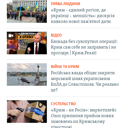
ПРАВА ЛЮДИНИ
«Крим – єдиний регіон, де
українці – меншість»: дискусія
навколо нової пам'ятної дати
ВІДЕО
Блокада без сухопутної операції:
Крим сам себе не заправить і не
прогодує | Крим.Реалії
ВІЙНА ТА КРИМ
Російська влада обіцяє закрити
морський шлях українським
БпЛА до Севастополя. Чи реально
це?
СУСПІЛЬСТВО
«Крим – не Росія»: маркетплейс
Ozon припинив прийом нових
замовлень на Кримському
півострові