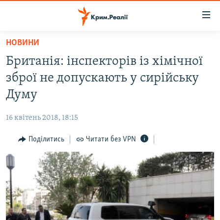
Доступність
посилання
Перейти
НОВИНИ
до
НОВИНИ
Британія: інспекторів із хімічної
основного
ВОДА.КРИМ
матеріалу
зброї не допускають у сирійську
ВІДЕО ТА ФОТО
Перейти
Думу
до
ПОЛІТИКА
основної
16 квітень 2018, 18:15
БЛОГИ
навігації
Перейти
Поділитись
Читати без VPN
ПОГЛЯД
до
ІНТЕРВ'Ю
пошуку
ВСЕ ЗА ДЕНЬ
СПЕЦПРОЕКТИ
ЯК ОБІЙТИ БЛОКУВАННЯ
ДЕПОРТАЦІЯ