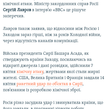
хімічної атаки. Міністр закордонних справ Росії
Сергій Лавров
в інтерв’ю «ВВС» це рішуче
заперечив.
Лавров також заявив, що відносини між Росією і
Заходом зараз гірші, ніж за років Холодної війни,
через відсутність каналів комунікації.
Війська президента Сирії Башара Асада, як
стверджують країни Заходу, посилаючись на
відкриті джерела і дані розвідки, здійснили 7
квітня
хімічну атаку
, жертвами якої стали мирні
жителі. США, Велика Британія і Франція завдали 14
квітня
ракетний удар по об’єктах в Сирії
,
пов’язаним із розробкою хімічної зброї.
Росія різко засудила удар і звинуватила країни, що
його завдали, в прагненні зірвати роботу