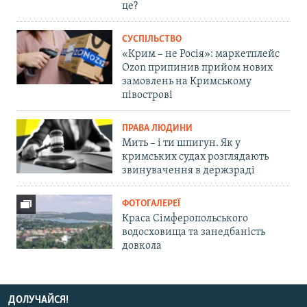
це?
СУСПІЛЬСТВО
«Крим – не Росія»: маркетплейс
Ozon припинив прийом нових
замовлень на Кримському
півострові
ПРАВА ЛЮДИНИ
Мить – і ти шпигун. Як у
кримських судах розглядають
звинувачення в держзраді
ФОТОГАЛЕРЕЇ
Краса Сімферопольського
водосховища та занедбаність
довкола
ДОЛУЧАЙСЯ!