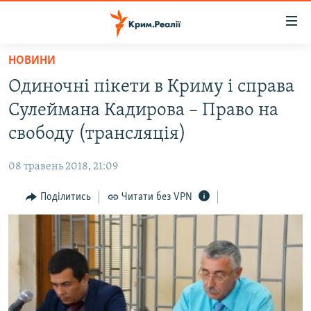
Доступність
посилання
Перейти
НОВИНИ
до
НОВИНИ
Одиночні пікети в Криму і справа
основного
ВОДА.КРИМ
матеріалу
Сулеймана Кадирова – Право на
ВІДЕО ТА ФОТО
Перейти
свободу (трансляція)
до
ПОЛІТИКА
основної
08 травень 2018, 21:09
БЛОГИ
навігації
Перейти
Поділитись
Читати без VPN
ПОГЛЯД
до
ІНТЕРВ'Ю
пошуку
ВСЕ ЗА ДЕНЬ
СПЕЦПРОЕКТИ
ЯК ОБІЙТИ БЛОКУВАННЯ
ДЕПОРТАЦІЯ