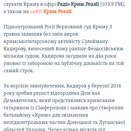
слухати Криму в ефірі
Радіо Крим.Реалії
(105.9 FM),
а також на
сайті
Крим.Реалії
.
Підконтрольний Росії Верховний суд Криму 3
травня залишив без змін вирок
кримськотатарському активісту Сулейману
Кадирову, винесений йому раніше Феодосійським
міським судом. Кадирова засудили на два роки
умовно із забороною на публічну діяльність на той
самий строк.
За версією звинувачення, Кадиров у березні 2016
року зробив репост відеоролика Дем'яна
Демьянченка, який представлявся кримським
татарином із Сімферополя і заявляв про створення
батальйону «Крим» для звільнення
непідконтрольних частин Донецької та Луганської
областей України. Через кілька місяців під