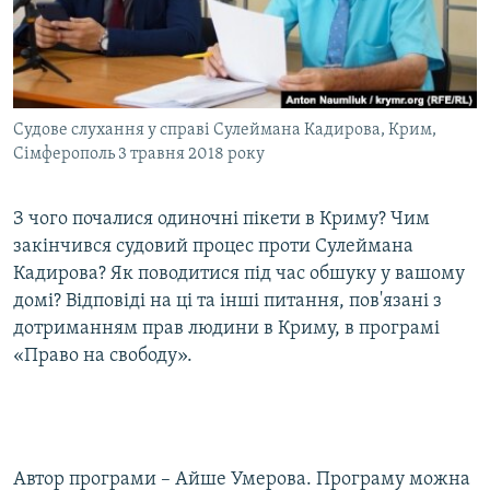
ВІДЕОУРОКИ «ELIFBE»
Русский
СВІДЧЕННЯ ОКУПАЦІЇ
Qırımtatar
УКРАЇНСЬКА ПРОБЛЕМА КРИМУ
Судове слухання у справі Сулеймана Кадирова, Крим,
ДОЛУЧАЙСЯ!
ІНФОГРАФІКА
Сімферополь 3 травня 2018 року
З чого почалися одиночні пікети в Криму? Чим
Усі сайти RFE/RL
закінчився судовий процес проти Сулеймана
Кадирова? Як поводитися під час обшуку у вашому
домі? Відповіді на ці та інші питання, пов'язані з
дотриманням прав людини в Криму, в програмі
«Право на свободу».
Автор програми – Айше Умерова. Програму можна