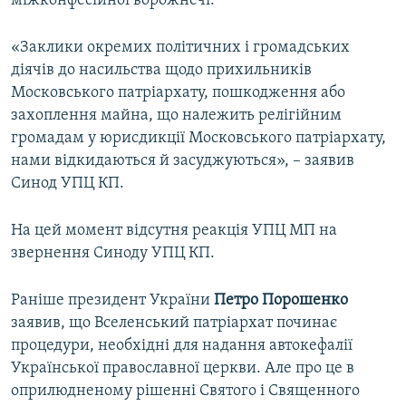
міжконфесійної ворожнечі.
«Заклики окремих політичних і громадських
діячів до насильства щодо прихильників
Московського патріархату, пошкодження або
захоплення майна, що належить релігійним
громадам у юрисдикції Московського патріархату,
нами відкидаються й засуджуються», – заявив
Синод УПЦ КП.
На цей момент відсутня реакція УПЦ МП на
звернення Синоду УПЦ КП.
Раніше президент України
Петро Порошенко
заявив, що Вселенський патріархат починає
процедури, необхідні для надання автокефалії
Української православної церкви. Але про це в
оприлюдненому рішенні Святого і Священного