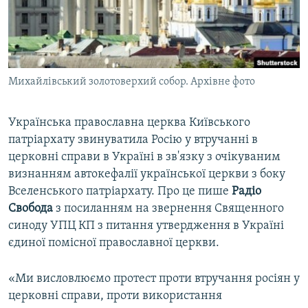
ВІДЕОУРОКИ «ELIFBE»
Русский
СВІДЧЕННЯ ОКУПАЦІЇ
Qırımtatar
УКРАЇНСЬКА ПРОБЛЕМА КРИМУ
Михайлівський золотоверхий собор. Архівне фото
ДОЛУЧАЙСЯ!
ІНФОГРАФІКА
Українська православна церква Київського
патріархату звинуватила Росію у втручанні в
Усі сайти RFE/RL
церковні справи в Україні в зв'язку з очікуваним
визнанням автокефалії української церкви з боку
Вселенського патріархату. Про це пише
Радіо
Свобода
з посиланням на звернення Священного
синоду УПЦ КП з питання утвердження в Україні
єдиної помісної православної церкви.
«Ми висловлюємо протест проти втручання росіян у
церковні справи, проти використання