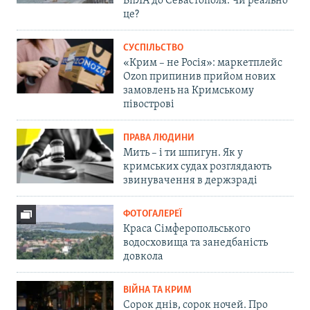
БпЛА до Севастополя. Чи реально
це?
СУСПІЛЬСТВО
«Крим – не Росія»: маркетплейс
Ozon припинив прийом нових
замовлень на Кримському
півострові
ПРАВА ЛЮДИНИ
Мить – і ти шпигун. Як у
кримських судах розглядають
звинувачення в держзраді
ФОТОГАЛЕРЕЇ
Краса Сімферопольського
водосховища та занедбаність
довкола
ВІЙНА ТА КРИМ
Сорок днів, сорок ночей. Про