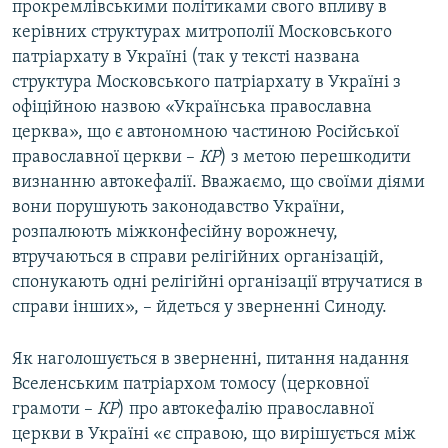
прокремлівськими політиками свого впливу в
керівних структурах митрополії Московського
патріархату в Україні (так у тексті названа
структура Московського патріархату в Україні з
офіційною назвою «Українська православна
церква», що є автономною частиною Російської
православної церкви –
КР
) з метою перешкодити
визнанню автокефалії. Вважаємо, що своїми діями
вони порушують законодавство України,
розпалюють міжконфесійну ворожнечу,
втручаються в справи релігійних організацій,
спонукають одні релігійні організації втручатися в
справи інших», – йдеться у зверненні Синоду.
Як наголошується в зверненні, питання надання
Вселенським патріархом томосу (церковної
грамоти –
КР
) про автокефалію православної
церкви в Україні «є справою, що вирішується між