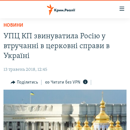
Доступність
посилання
Перейти
НОВИНИ
до
НОВИНИ
УПЦ КП звинуватила Росію у
основного
ВОДА.КРИМ
матеріалу
втручанні в церковні справи в
ВІДЕО ТА ФОТО
Перейти
Україні
до
ПОЛІТИКА
основної
13 травень 2018, 12:45
БЛОГИ
навігації
Перейти
Поділитись
Читати без VPN
ПОГЛЯД
до
ІНТЕРВ'Ю
пошуку
ВСЕ ЗА ДЕНЬ
СПЕЦПРОЕКТИ
ЯК ОБІЙТИ БЛОКУВАННЯ
ДЕПОРТАЦІЯ