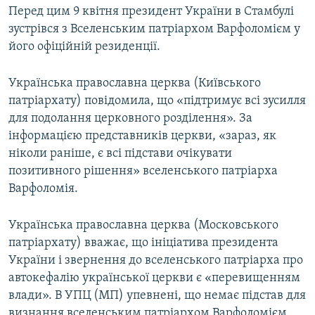
Перед цим 9 квітня президент України в Стамбулі
зустрівся з Вселенським патріархом Варфоломієм у
його офіційній резиденції.
Українська православна церква (Київського
патріархату) повідомила, що «підтримує всі зусилля
для подолання церковного розділення». За
інформацією представників церкви, «зараз, як
ніколи раніше, є всі підстави очікувати
позитивного рішення» вселенського патріарха
Варфоломія.
Українська православна церква (Московського
патріархату) вважає, що ініціатива президента
України і звернення до вселенського патріарха про
автокефалію української церкви є «перевищенням
влади». В УПЦ (МП) упевнені, що немає підстав для
визнання вселенським патріархом Варфоломієм