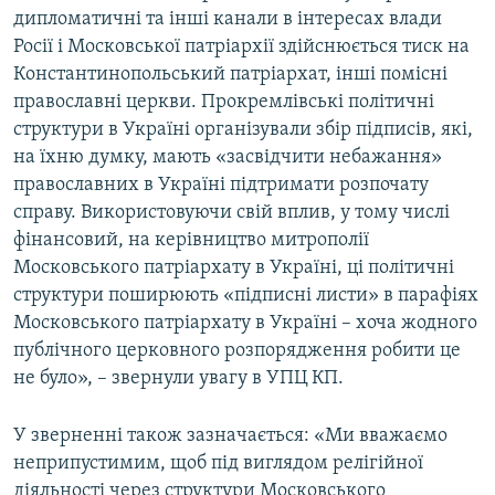
дипломатичні та інші канали в інтересах влади
Росії і Московської патріархії здійснюється тиск на
Константинопольський патріархат, інші помісні
православні церкви. Прокремлівські політичні
структури в Україні організували збір підписів, які,
на їхню думку, мають «засвідчити небажання»
православних в Україні підтримати розпочату
справу. Використовуючи свій вплив, у тому числі
фінансовий, на керівництво митрополії
Московського патріархату в Україні, ці політичні
структури поширюють «підписні листи» в парафіях
Московського патріархату в Україні – хоча жодного
публічного церковного розпорядження робити це
не було», – звернули увагу в УПЦ КП.
У зверненні також зазначається: «Ми вважаємо
неприпустимим, щоб під виглядом релігійної
діяльності через структури Московського