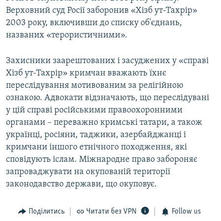
Верховний суд Росії заборонив «Хізб ут-Тахрір»
2003 року, включивши до списку об'єднань,
названих «терористичними».
Захисники заарештованих і засуджених у «справі
Хізб ут-Тахрір» кримчан вважають їхнє
переслідування мотивованим за релігійною
ознакою. Адвокати відзначають, що переслідувані
у цій справі російськими правоохоронними
органами – переважно кримські татари, а також
українці, росіяни, таджики, азербайджанці і
кримчани іншого етнічного походження, які
сповідують іслам. Міжнародне право забороняє
запроваджувати на окупованій території
законодавство держави, що окуповує.
Поділитись
Читати без VPN
Follow us