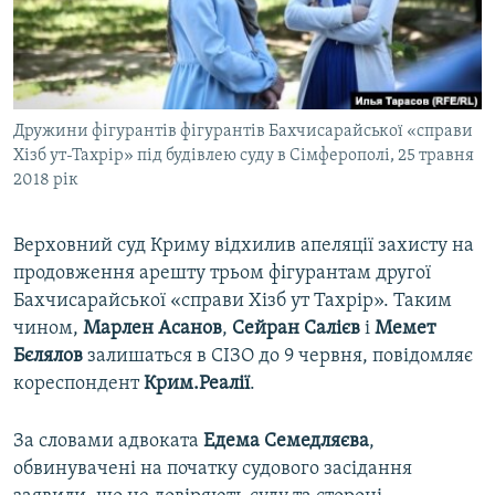
ВІДЕОУРОКИ «ELIFBE»
Русский
СВІДЧЕННЯ ОКУПАЦІЇ
Qırımtatar
УКРАЇНСЬКА ПРОБЛЕМА КРИМУ
Дружини фігурантів фігурантів Бахчисарайської «справи
ДОЛУЧАЙСЯ!
ІНФОГРАФІКА
Хізб ут-Тахрір» під будівлею суду в Сімферополі, 25 травня
2018 рік
Усі сайти RFE/RL
Верховний суд Криму відхилив апеляції захисту на
продовження арешту трьом фігурантам другої
Бахчисарайської «справи Хізб ут Тахрір». Таким
чином,
Марлен Асанов
,
Сейран Салієв
і
Мемет
Бєлялов
залишаться в СІЗО до 9 червня, повідомляє
кореспондент
Крим.Реалії
.
За словами адвоката
Едема Семедляєва
,
обвинувачені на початку судового засідання