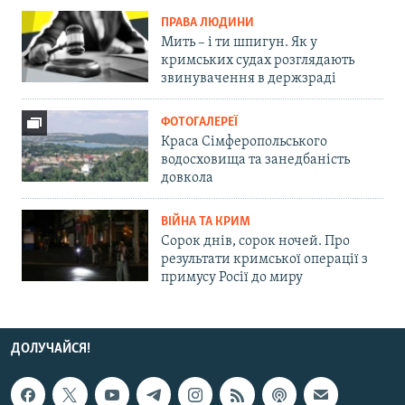
ПРАВА ЛЮДИНИ
Мить – і ти шпигун. Як у
кримських судах розглядають
звинувачення в держзраді
ФОТОГАЛЕРЕЇ
Краса Сімферопольського
водосховища та занедбаність
довкола
ВІЙНА ТА КРИМ
Сорок днів, сорок ночей. Про
результати кримської операції з
примусу Росії до миру
ДОЛУЧАЙСЯ!