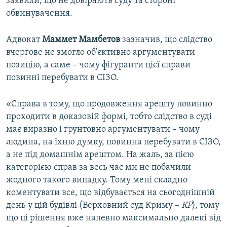
заявили, що не довіряють суду та стороні
обвинувачення.
Адвокат
Маммет Мамбетов
зазначив, що слідство
вчергове не змогло об'єктивно аргументувати
позицію, а саме – чому фігуранти цієї справи
повинні перебувати в СІЗО.
«Справа в тому, що продовження арешту повинно
проходити в доказовій формі, тобто слідство в суді
має виразно і грунтовно аргументувати – чому
людина, на їхню думку, повинна перебувати в СІЗО,
а не під домашнім арештом. На жаль, за цією
категорією справ за весь час ми не побачили
жодного такого випадку. Тому мені складно
коментувати все, що відбувається на сьогоднішній
день у цій будівлі (Верховний суд Криму –
КР
), тому
що ці рішення вже напевно максимально далекі від