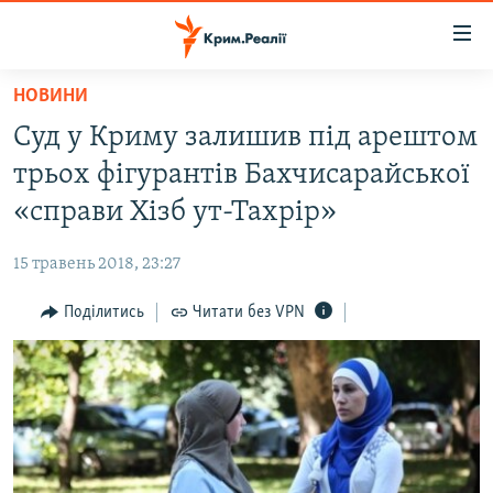
Доступність
посилання
Перейти
НОВИНИ
до
НОВИНИ
Суд у Криму залишив під арештом
основного
ВОДА.КРИМ
матеріалу
трьох фігурантів Бахчисарайської
ВІДЕО ТА ФОТО
Перейти
«справи Хізб ут-Тахрір»
до
ПОЛІТИКА
основної
15 травень 2018, 23:27
БЛОГИ
навігації
Перейти
Поділитись
Читати без VPN
ПОГЛЯД
до
ІНТЕРВ'Ю
пошуку
ВСЕ ЗА ДЕНЬ
СПЕЦПРОЕКТИ
ЯК ОБІЙТИ БЛОКУВАННЯ
ДЕПОРТАЦІЯ