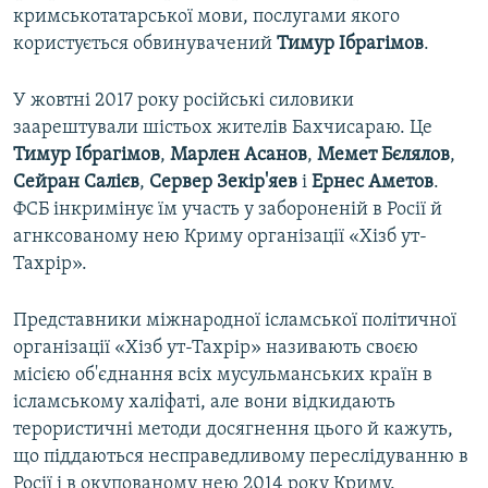
кримськотатарської мови, послугами якого
користується обвинувачений
Тимур Ібрагімов
.
У жовтні 2017 року російські силовики
заарештували шістьох жителів Бахчисараю. Це
Тимур Ібрагімов
,
Марлен Асанов
,
Мемет Бєлялов
,
Сейран Салієв
,
Сервер Зекір'яев
і
Ернес Аметов
.
ФСБ інкримінує їм участь у забороненій в Росії й
агнксованому нею Криму організації «Хізб ут-
Тахрір».
Представники міжнародної ісламської політичної
організації «Хізб ут-Тахрір» називають своєю
місією об'єднання всіх мусульманських країн в
ісламському халіфаті, але вони відкидають
терористичні методи досягнення цього й кажуть,
що піддаються несправедливому переслідуванню в
Росії і в окупованому нею 2014 року Криму.