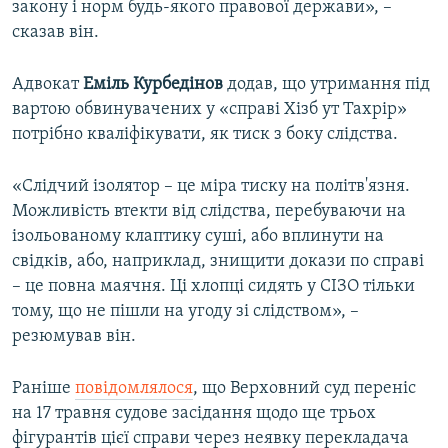
закону і норм будь-якого правової держави», –
сказав він.
Адвокат
Еміль Курбедінов
додав, що утримання під
вартою обвинувачених у «справі Хізб ут Тахрір»
потрібно кваліфікувати, як тиск з боку слідства.
«Слідчий ізолятор – це міра тиску на політв'язня.
Можливість втекти від слідства, перебуваючи на
ізольованому клаптику суші, або вплинути на
свідків, або, наприклад, знищити докази по справі
– це повна маячня. Ці хлопці сидять у СІЗО тільки
тому, що не пішли на угоду зі слідством», –
резюмував він.
Раніше
повідомлялося
, що Верховний суд переніс
на 17 травня судове засідання щодо ще трьох
фігурантів цієї справи через неявку перекладача