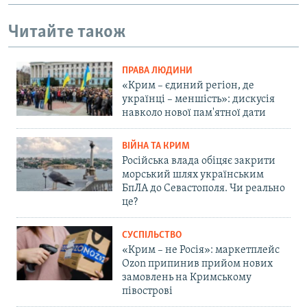
Читайте також
ПРАВА ЛЮДИНИ
«Крим – єдиний регіон, де
українці – меншість»: дискусія
навколо нової пам'ятної дати
ВІЙНА ТА КРИМ
Російська влада обіцяє закрити
морський шлях українським
БпЛА до Севастополя. Чи реально
це?
СУСПІЛЬСТВО
«Крим – не Росія»: маркетплейс
Ozon припинив прийом нових
замовлень на Кримському
півострові