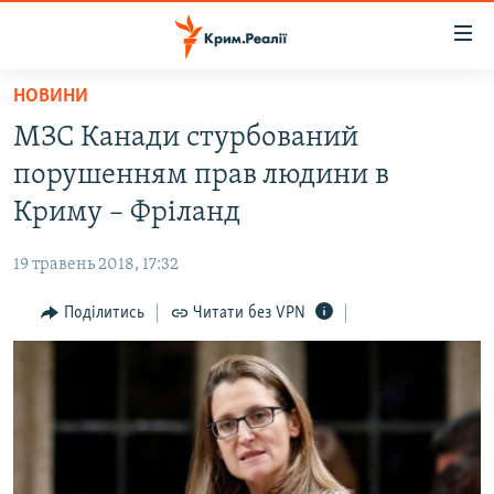
Доступність
посилання
Перейти
НОВИНИ
до
НОВИНИ
МЗС Канади стурбований
основного
ВОДА.КРИМ
матеріалу
порушенням прав людини в
ВІДЕО ТА ФОТО
Перейти
Криму – Фріланд
до
ПОЛІТИКА
основної
19 травень 2018, 17:32
БЛОГИ
навігації
Перейти
Поділитись
Читати без VPN
ПОГЛЯД
до
ІНТЕРВ'Ю
пошуку
ВСЕ ЗА ДЕНЬ
СПЕЦПРОЕКТИ
ЯК ОБІЙТИ БЛОКУВАННЯ
ДЕПОРТАЦІЯ