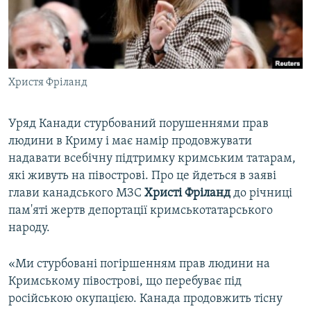
ВІДЕОУРОКИ «ELIFBE»
Русский
СВІДЧЕННЯ ОКУПАЦІЇ
Qırımtatar
УКРАЇНСЬКА ПРОБЛЕМА КРИМУ
Христя Фріланд
ДОЛУЧАЙСЯ!
ІНФОГРАФІКА
Уряд Канади стурбований порушеннями прав
людини в Криму і має намір продовжувати
Усі сайти RFE/RL
надавати всебічну підтримку кримським татарам,
які живуть на півострові. Про це йдеться в заяві
глави канадського МЗС
Христі Фріланд
до річниці
пам'яті жертв депортації кримськотатарського
народу.
«Ми стурбовані погіршенням прав людини на
Кримському півострові, що перебуває під
російською окупацією. Канада продовжить тісну