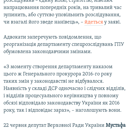
розслідувань – єдину візію, стратегію, нівелює
напрацювання попередніх років, на тривалий час
зупинить, або суттєво уповільнить розслідування,
чи взагалі його зведе нанівець», –
йдеться
у заяві.
Адвокати заперечують повідомлення, що
реорганізація департаменту спецрозслідувань ГПУ
обумовлена законодавчими змінами.
«З моменту створення департаменту наказом
цього ж Генерального прокурора 2016-го року
таких змін у законодавстві не відбувалося.
Наявність у складі ДСР одночасно і слідчих відділів,
і відділів процесуального керівництва у повному
обсязі відповідало законодавству України як 2016
року, так і відповідає зараз», – наголошують вони.
22 червня депутат Верховної Ради України
Мустафа