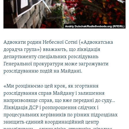
ВІДЕОУРОКИ «ELIFBE»
Русский
СВІДЧЕННЯ ОКУПАЦІЇ
Qırımtatar
УКРАЇНСЬКА ПРОБЛЕМА КРИМУ
ДОЛУЧАЙСЯ!
ІНФОГРАФІКА
Адвокати родин Небесної Сотні («Адвокатська
дорадча група») вважають, що ліквідація
департаменту спеціальних розслідувань
Усі сайти RFE/RL
Генеральної прокуратури може загрожувати
розслідуванню подій на Майдані.
«Ми розцінюємо цей крок, як згортання
розслідування справ Майдану і залишення
напризволяще справ, що вже передані до суду…
Ліквідація ДСР і розпорошення слідчих і
процесуальних керівників по різних підрозділах
знищить єдиний координаційний центр