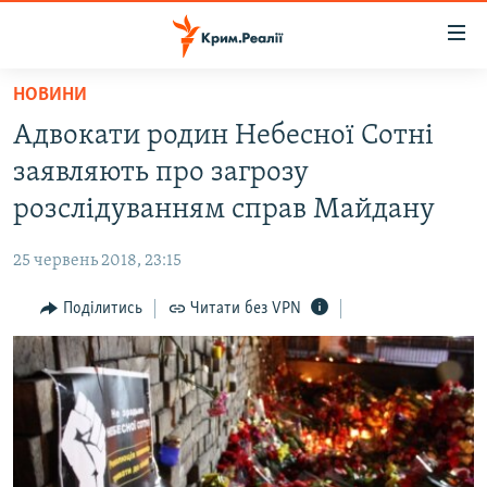
Доступність
посилання
Перейти
НОВИНИ
до
НОВИНИ
Адвокати родин Небесної Сотні
основного
ВОДА.КРИМ
матеріалу
заявляють про загрозу
ВІДЕО ТА ФОТО
Перейти
розслідуванням справ Майдану
до
ПОЛІТИКА
основної
25 червень 2018, 23:15
БЛОГИ
навігації
Перейти
Поділитись
Читати без VPN
ПОГЛЯД
до
ІНТЕРВ'Ю
пошуку
ВСЕ ЗА ДЕНЬ
СПЕЦПРОЕКТИ
ЯК ОБІЙТИ БЛОКУВАННЯ
ДЕПОРТАЦІЯ