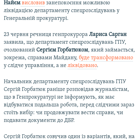
Найєм
висловив
занепокоєння можливою
ліквідацією департаменту спецрозслідувань у
Генеральній прокуратурі.
23 червня речниця генпрокурора
Лариса
Сарган
заявила, що департамент спецрозслідувань ГПУ,
очолюваний
Сергієм
Горбатюком
, який займається,
зокрема, справами Майдану,
буде трансформовано
у слідче управління, а не
ліквідовано
. ​
Начальник департаменту спецрозслідувань ГПУ
Сергій Горбатюк раніше розповідав журналістам,
що в Генпрокуратурі не інформують, як має
відбуватися подальша робота, перед слідчими зараз
стоїть вибір: чи продовжувати вести справи, чи
подавати документи до ДБР.
Сергій Горбатюк озвучив один із варіантів, який, на