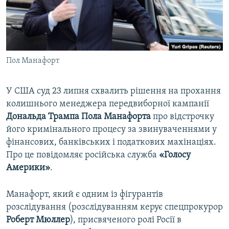
ВІДЕОУРОКИ «ELIFBE»
Русский
СВІДЧЕННЯ ОКУПАЦІЇ
Qırımtatar
УКРАЇНСЬКА ПРОБЛЕМА КРИМУ
Пол Манафорт
ДОЛУЧАЙСЯ!
ІНФОГРАФІКА
У США суд 23 липня схвалить рішення на прохання
колишнього менеджера передвиборної кампанії
Усі сайти RFE/RL
Дональда Трампа Пола Манафорта
про відстрочку
його кримінального процесу за звинуваченнями у
фінансових, банківських і податкових махінаціях.
Про це повідомляє російська служба
«Голосу
Америки»
.
Манафорт, який є одним із фігурантів
розслідування (розслідуванням керує спецпрокурор
Роберт Мюллер
), присвяченого ролі Росії в