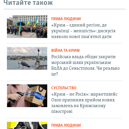
Читайте також
ПРАВА ЛЮДИНИ
«Крим – єдиний регіон, де
українці – меншість»: дискусія
навколо нової пам'ятної дати
ВІЙНА ТА КРИМ
Російська влада обіцяє закрити
морський шлях українським
БпЛА до Севастополя. Чи реально
це?
СУСПІЛЬСТВО
«Крим – не Росія»: маркетплейс
Ozon припинив прийом нових
замовлень на Кримському
півострові
ПРАВА ЛЮДИНИ