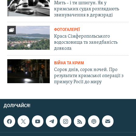
Мить – і ти шпигун. Як у
кримських судах розглядають
звинувачення в держзраді
ФОТОГАЛЕРЕЇ
Краса Сімферопольського
водосховища та занедбаність
довкола
ВІЙНА ТА КРИМ
Сорок днів, сорок ночей. Про
результати кримської операції з
примусу Росії до миру
ДОЛУЧАЙСЯ!